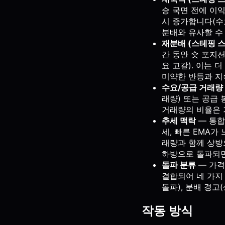
승 국면 전에 이
시 증가합니다(수요
분배와 유사할 수
재분배 (스테핑 스
간 동안 숏 포지
요 고갈). 이는 
미약한 반등과 지
수요/공급 거래량
래량) 또는 공급 
거래량의 비율은 기
추세 맥락
— 통합
세, 빠른 EMA가
래량과 함께 상방
하방으로 돌파되면
돌파 분류
— 가격
결합되어 네 가지 
돌파), 분배 경고(
작동 방식