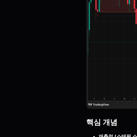
핵심 개념
재축적 (스테핑 스