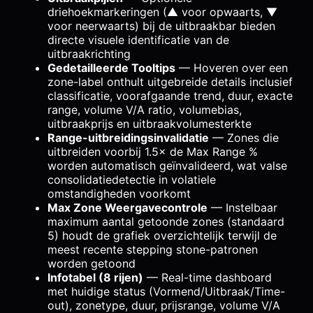
driehoekmarkeringen (▲ voor opwaarts, ▼
voor neerwaarts) bij de uitbraakbar bieden
directe visuele identificatie van de
uitbraakrichting
Gedetailleerde Tooltips
— Hoveren over een
zone-label onthult uitgebreide details inclusief
classificatie, voorafgaande trend, duur, exacte
range, volume V/A ratio, volumebias,
uitbraakprijs en uitbraakvolumesterkte
Range-uitbreidingsinvalidatie
— Zones die
uitbreiden voorbij 1.5× de Max Range %
worden automatisch geïnvalideerd, wat valse
consolidatiedetectie in volatiele
omstandigheden voorkomt
Max Zone Weergavecontrole
— Instelbaar
maximum aantal getoonde zones (standaard
5) houdt de grafiek overzichtelijk terwijl de
meest recente stepping stone-patronen
worden getoond
Infotabel (8 rijen)
— Real-time dashboard
met huidige status (Vormend/Uitbraak/Time-
out), zonetype, duur, prijsrange, volume V/A