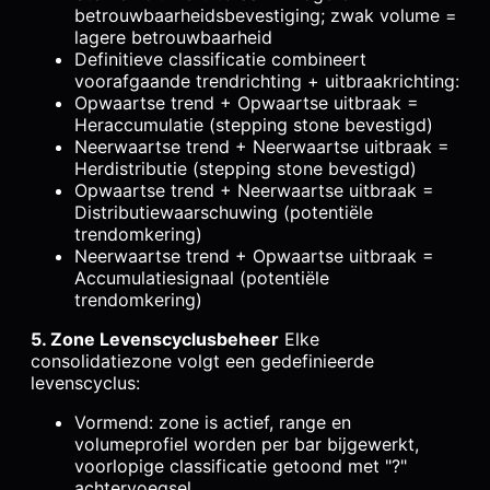
betrouwbaarheidsbevestiging; zwak volume =
lagere betrouwbaarheid
Definitieve classificatie combineert
voorafgaande trendrichting + uitbraakrichting:
Opwaartse trend + Opwaartse uitbraak =
Heraccumulatie (stepping stone bevestigd)
Neerwaartse trend + Neerwaartse uitbraak =
Herdistributie (stepping stone bevestigd)
Opwaartse trend + Neerwaartse uitbraak =
Distributiewaarschuwing (potentiële
trendomkering)
Neerwaartse trend + Opwaartse uitbraak =
Accumulatiesignaal (potentiële
trendomkering)
5. Zone Levenscyclusbeheer
Elke
consolidatiezone volgt een gedefinieerde
levenscyclus:
Vormend: zone is actief, range en
volumeprofiel worden per bar bijgewerkt,
voorlopige classificatie getoond met "?"
achtervoegsel