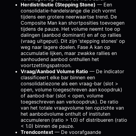
Herdistributie (Stepping Stone)
— Een
consolidatie-handelsrange die zich vormt
tijdens een grotere neerwaartse trend. De
Composite Man kan shortposities toevoegen
tijdens de pauze. Het volume neemt toe op
dalingen (aanbod dominant) en af op rallies
(vraag uitgeput). Dit zijn 'stepping stones' op
weg naar lagere doelen. Fase A kan op
accumulatie lijken, maar zwakke rallies en
aanhoudend aanbod onthullen het
voortzettingspatroon.
Vraag/Aanbod Volume Ratio
— De indicator
classificeert elke bar binnen een
consolidatiezone als een vraag-bar (slot >
open, volume toegeschreven aan koopdruk)
of aanbod-bar (slot < open, volume
toegeschreven aan verkoopdruk). De ratio
van het totale vraagvolume ten opzichte van
het aanbodvolume onthult of instituten
accumuleren (ratio > 1.0) of distribueren (ratio
< 1.0) binnen de pauze.
Trendcontext
— De voorafgaande