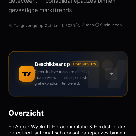
detecteert — consolidatiepauzes binnen
gevestigde markttrends.
·
🏷️
3 tags
·
⏱️
9 min lezen
📅
Toegevoegd op October 1, 2025
Beschikbaar op
TRADINGVIEW
Gebruik deze indicator direct op
TradingView — het populairste
grafiekplatform ter wereld.
Overzicht
FibAlgo - Wyckoff Heraccumulatie & Herdistributie
detecteert automatisch consolidatiepauzes binnen