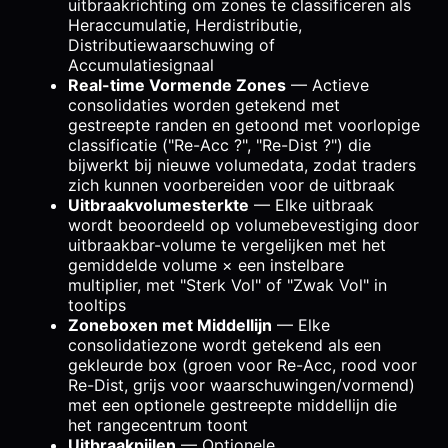
uitbraakrichting om zones te classificeren als
Heraccumulatie, Herdistributie,
Distributiewaarschuwing of
Accumulatiesignaal
Real-time Vormende Zones
— Actieve
consolidaties worden getekend met
gestreepte randen en getoond met voorlopige
classificatie ("Re-Acc ?", "Re-Dist ?") die
bijwerkt bij nieuwe volumedata, zodat traders
zich kunnen voorbereiden voor de uitbraak
Uitbraakvolumesterkte
— Elke uitbraak
wordt beoordeeld op volumebevestiging door
uitbraakbar-volume te vergelijken met het
gemiddelde volume × een instelbare
multiplier, met "Sterk Vol" of "Zwak Vol" in
tooltips
Zoneboxen met Middellijn
— Elke
consolidatiezone wordt getekend als een
gekleurde box (groen voor Re-Acc, rood voor
Re-Dist, grijs voor waarschuwingen/vormend)
met een optionele gestreepte middellijn die
het rangecentrum toont
Uitbraakpijlen
— Optionele