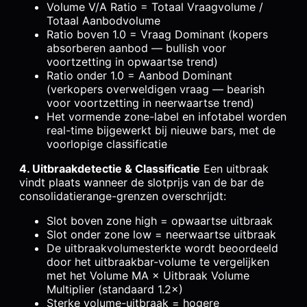
Volume V/A Ratio = Totaal Vraagvolume /
Totaal Aanbodvolume
Ratio boven 1.0 = Vraag Dominant (kopers
absorberen aanbod — bullish voor
voortzetting in opwaartse trend)
Ratio onder 1.0 = Aanbod Dominant
(verkopers overweldigen vraag — bearish
voor voortzetting in neerwaartse trend)
Het vormende zone-label en infotabel worden
real-time bijgewerkt bij nieuwe bars, met de
voorlopige classificatie
4. Uitbraakdetectie & Classificatie
Een uitbraak
vindt plaats wanneer de slotprijs van de bar de
consolidatierange-grenzen overschrijdt:
Slot boven zone high = opwaartse uitbraak
Slot onder zone low = neerwaartse uitbraak
De uitbraakvolumesterkte wordt beoordeeld
door het uitbraakbar-volume te vergelijken
met het Volume MA × Uitbraak Volume
Multiplier (standaard 1.2×)
Sterke volume-uitbraak = hogere