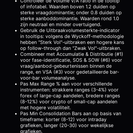
Controleer de Volume V/A ratio in de tooltip
of infotabel. Waarden boven 1.2 duiden op
sterke vraagdominantie; onder 0.8 duiden op
sterke aanboddominantie. Waarden rond 1.0
zijn neutraal en minder overtuigend.
Gebruik de Uitbraakvolumesterkte-indicator
in tooltips: volgens de Wyckoff-methodologie
hebben "Sterk Vol"-uitbraken een hogere kans
op follow-through dan "Zwak Vol"-uitbraken.
Combineer met Accumulatie & Distributie (#1)
voor fase-identificatie, SOS & SOW (#6) voor
vraag/aanbod-gebeurtenissen binnen de
range, en VSA (#3) voor gedetailleerde bar-
voor-bar volumeanalyse.
Pas Max Range % aan voor verschillende
instrumenten: strakkere ranges (3-4%) voor
forex of large-cap aandelen, bredere ranges
(8-12%) voor crypto of small-cap aandelen
met hogere volatiliteit.
Pas Min Consolidation Bars aan op basis van
timeframe: korter (8-12) voor intraday
grafieken, langer (20-30) voor wekelijkse
grafieken.