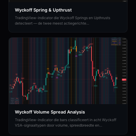
Wyckoff Spring & Upthrust
TradingView-indicator die Wyckoff Springs en Upthrusts
detecteert — de twee meest actiegerichte
omkeergebeurtenissen met volumeclassificatie en prijsdoelen.
Wyckoff Volume Spread Analysis
TradingView-indicator die bars classificeert in acht Wyckoff
VSA-signaaltypen door volume, spreedbreedte en
sluitingspositie te analyseren.