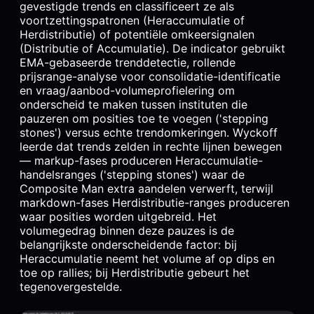
gevestigde trends en classificeert ze als
voortzettingspatronen (Heraccumulatie of
Herdistributie) of potentiële omkeersignalen
(Distributie of Accumulatie). De indicator gebruikt
EMA-gebaseerde trenddetectie, rollende
prijsrange-analyse voor consolidatie-identificatie
en vraag/aanbod-volumeprofielering om
onderscheid te maken tussen instituten die
pauzeren om posities toe te voegen ('stepping
stones') versus echte trendomkeringen. Wyckoff
leerde dat trends zelden in rechte lijnen bewegen
— markup-fases produceren Heraccumulatie-
handelsranges ('stepping stones') waar de
Composite Man extra aandelen verwerft, terwijl
markdown-fases Herdistributie-ranges produceren
waar posities worden uitgebreid. Het
volumegedrag binnen deze pauzes is de
belangrijkste onderscheidende factor: bij
Heraccumulatie neemt het volume af op dips en
toe op rallies; bij Herdistributie gebeurt het
tegenovergestelde.