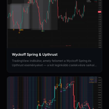
Wyckoff Spring & Upthrust
TradingView indikátor, amely felismeri a Wyckoff Spring és
Upthrust eseményeket — a két leginkább cselekvésre sarkalló
fordulati eseményt volumenosztályozással és árcélokkal.