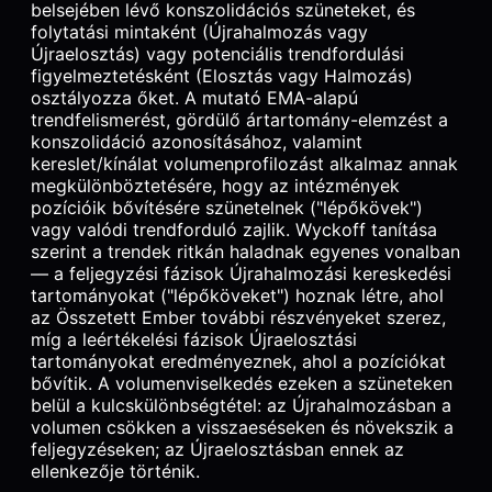
belsejében lévő konszolidációs szüneteket, és
folytatási mintaként (Újrahalmozás vagy
Újraelosztás) vagy potenciális trendfordulási
figyelmeztetésként (Elosztás vagy Halmozás)
osztályozza őket. A mutató EMA-alapú
trendfelismerést, gördülő ártartomány-elemzést a
konszolidáció azonosításához, valamint
kereslet/kínálat volumenprofilozást alkalmaz annak
megkülönböztetésére, hogy az intézmények
pozícióik bővítésére szünetelnek ("lépőkövek")
vagy valódi trendforduló zajlik. Wyckoff tanítása
szerint a trendek ritkán haladnak egyenes vonalban
— a feljegyzési fázisok Újrahalmozási kereskedési
tartományokat ("lépőköveket") hoznak létre, ahol
az Összetett Ember további részvényeket szerez,
míg a leértékelési fázisok Újraelosztási
tartományokat eredményeznek, ahol a pozíciókat
bővítik. A volumenviselkedés ezeken a szüneteken
belül a kulcskülönbségtétel: az Újrahalmozásban a
volumen csökken a visszaeséseken és növekszik a
feljegyzéseken; az Újraelosztásban ennek az
ellenkezője történik.