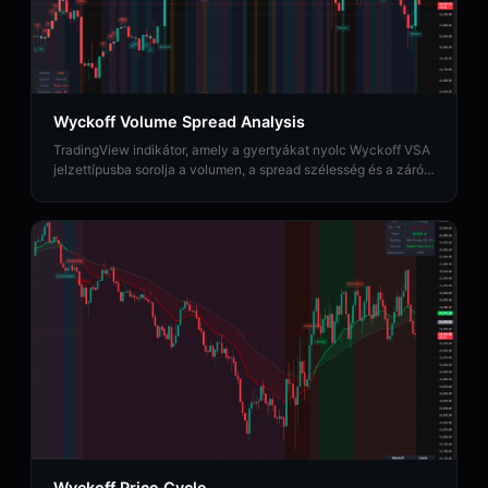
Wyckoff Volume Spread Analysis
TradingView indikátor, amely a gyertyákat nyolc Wyckoff VSA
jelzettípusba sorolja a volumen, a spread szélesség és a záró
pozíció elemzésével.
Wyckoff Price Cycle