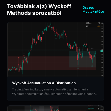
Továbbiak a(z) Wyckoff
Összes
Methods sorozatból
Megtekintése
Wyckoff Accumulation & Distribution
TradingView indikátor, amely automatikusan felismeri a
Wyckoff Accumulation és Distribution sémákat valós időben
fázisosztályozással (A-tól E-ig).