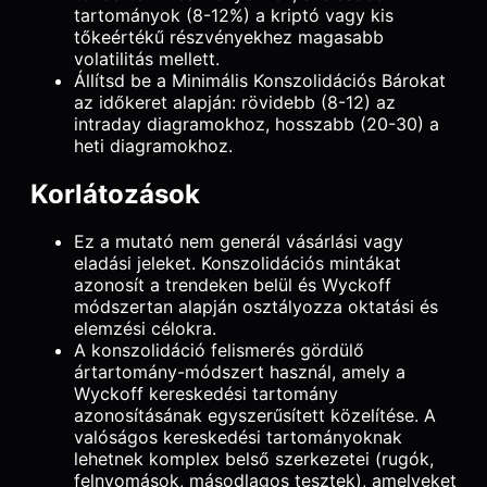
tartományok (8-12%) a kriptó vagy kis
tőkeértékű részvényekhez magasabb
volatilitás mellett.
Állítsd be a Minimális Konszolidációs Bárokat
az időkeret alapján: rövidebb (8-12) az
intraday diagramokhoz, hosszabb (20-30) a
heti diagramokhoz.
Korlátozások
Ez a mutató nem generál vásárlási vagy
eladási jeleket. Konszolidációs mintákat
azonosít a trendeken belül és Wyckoff
módszertan alapján osztályozza oktatási és
elemzési célokra.
A konszolidáció felismerés gördülő
ártartomány-módszert használ, amely a
Wyckoff kereskedési tartomány
azonosításának egyszerűsített közelítése. A
valóságos kereskedési tartományoknak
lehetnek komplex belső szerkezetei (rugók,
felnyomások, másodlagos tesztek), amelyeket