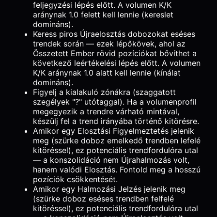
feljegyzési lépés előtt. A volumen K/K
aránynak 1.0 felett kell lennie (kereslet
domináns).
Keress piros Újraelosztás dobozokat eséses
trendek során — ezek lépőkövek, ahol az
Összetett Ember rövid pozíciókat bővíthet a
következő leértékelési lépés előtt. A volumen
K/K aránynak 1.0 alatt kell lennie (kínálat
domináns).
Figyelj a kialakuló zónákra (szaggatott
szegélyek "?" utótaggal). Ha a volumenprofil
megegyezik a trendre várható mintával,
készülj fel a trend irányába történő kitörésre.
Amikor egy Elosztási Figyelmeztetés jelenik
meg (szürke doboz emelkedő trendben lefelé
kitöréssel), ez potenciális trendfordulóra utal
— a konszolidáció nem Újrahalmozás volt,
hanem valódi Elosztás. Fontold meg a hosszú
pozíciók csökkentését.
Amikor egy Halmozási Jelzés jelenik meg
(szürke doboz eséses trendben felfelé
kitöréssel), ez potenciális trendfordulóra utal