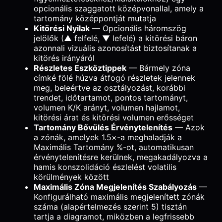
opcionális szaggatott középvonallal, amely a
tartomány középpontját mutatja
Kitörési Nyilak
— Opcionális háromszög
jelölők (▲ felfelé, ▼ lefelé) a kitörési báron
azonnali vizuális azonosítást biztosítanak a
kitörés irányáról
Részletes Eszköztippek
— Bármely zóna
címké fölé húzva átfogó részletek jelennek
meg, beleértve az osztályozást, korábbi
trendet, időtartamot, pontos tartományt,
volumen K/K arányt, volumen hajlamot,
kitörési árat és kitörési volumen erősséget
Tartomány Bővülés Érvénytelenítés
— Azok
a zónák, amelyek 1.5×-a meghaladják a
Maximális Tartomány %-ot, automatikusan
érvénytelenítésre kerülnek, megakadályozva a
hamis konszolidáció észlelést volatilis
körülmények között
Maximális Zóna Megjelenítés Szabályozás
—
Konfigurálható maximális megjelenített zónák
száma (alapértelmezés szerint 5) tisztán
tartja a diagramot, miközben a legfrissebb