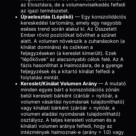
az Elosztásra, de a volumenviselkedés felfedi
az igazi természetet.
Újraelosztás (Lépőkő)
— Egy konszolidációs
kereskedési tartomány, amely egy nagyobb
eséses trend során alakul ki. Az Összetett
Ember rövid pozíciókat bővíthet a szünet
alatt. A volumen növekszik a zuhanásokon (a
kínálat domináns) és csökken a
feljegyzéseken (a kereslet kimerült). Ezek
"lépőkövek" az alacsonyabb célok felé. Az A
fázis hasonlíthat a Halmozásra, de a gyenge
feljegyzések és a kitartó kínálat felfedi a
folytatási mintát.
Kereslet/Kínálat Volumen Arány
— A mutató
minden egyes bárt a konszolidációs zónán
belül keresleti bárként (záróár > nyitóár, a
volumen vásárlási nyomásnak tulajdonítható)
vagy kínálati bárként (záróár < nyitóár, a
volumen eladási nyomásnak tulajdonítható)
osztályoz. A teljes keresleti volumen és a
kínálati volumen aránya felfedi, hogy az
intézmények halmoznak-e (arány > 1.0) vagy