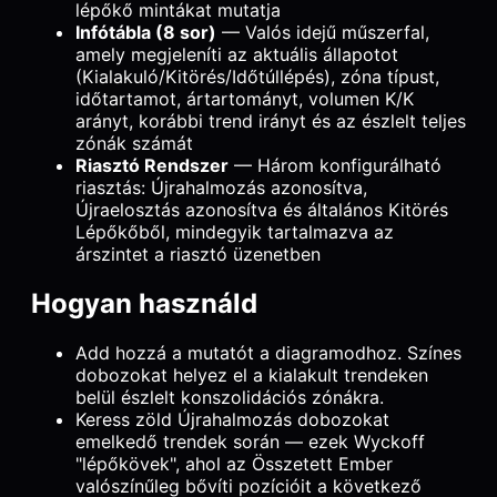
lépőkő mintákat mutatja
Infótábla (8 sor)
— Valós idejű műszerfal,
amely megjeleníti az aktuális állapotot
(Kialakuló/Kitörés/Időtúllépés), zóna típust,
időtartamot, ártartományt, volumen K/K
arányt, korábbi trend irányt és az észlelt teljes
zónák számát
Riasztó Rendszer
— Három konfigurálható
riasztás: Újrahalmozás azonosítva,
Újraelosztás azonosítva és általános Kitörés
Lépőkőből, mindegyik tartalmazva az
árszintet a riasztó üzenetben
Hogyan használd
Add hozzá a mutatót a diagramodhoz. Színes
dobozokat helyez el a kialakult trendeken
belül észlelt konszolidációs zónákra.
Keress zöld Újrahalmozás dobozokat
emelkedő trendek során — ezek Wyckoff
"lépőkövek", ahol az Összetett Ember
valószínűleg bővíti pozícióit a következő