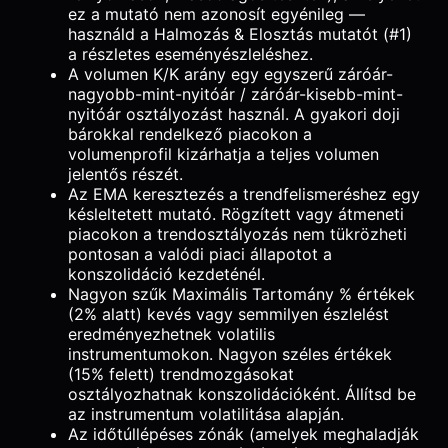
ez a mutató nem azonosít egyénileg —
használd a Halmozás & Elosztás mutatót (#1)
a részletes eseményészleléshez.
A volumen K/K arány egy egyszerű záróár-
nagyobb-mint-nyitóár / záróár-kisebb-mint-
nyitóár osztályozást használ. A gyakori doji
bárokkal rendelkező piacokon a
volumenprofil kizárhatja a teljes volumen
jelentős részét.
Az EMA keresztezés a trendfelismeréshez egy
késleltetett mutató. Rögzített vagy átmeneti
piacokon a trendosztályozás nem tükrözheti
pontosan a valódi piaci állapotot a
konszolidáció kezdeténél.
Nagyon szűk Maximális Tartomány % értékek
(2% alatt) kevés vagy semmilyen észlelést
eredményezhetnek volatilis
instrumentumokon. Nagyon széles értékek
(15% felett) trendmozgásokat
osztályozhatnak konszolidációként. Állítsd be
az instrumentum volatilitása alapján.
Az időtúllépéses zónák (amelyek meghaladják