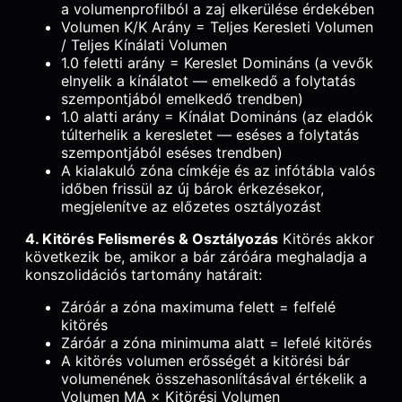
a volumenprofilból a zaj elkerülése érdekében
Volumen K/K Arány = Teljes Keresleti Volumen
/ Teljes Kínálati Volumen
1.0 feletti arány = Kereslet Domináns (a vevők
elnyelik a kínálatot — emelkedő a folytatás
szempontjából emelkedő trendben)
1.0 alatti arány = Kínálat Domináns (az eladók
túlterhelik a keresletet — eséses a folytatás
szempontjából eséses trendben)
A kialakuló zóna címkéje és az infótábla valós
időben frissül az új bárok érkezésekor,
megjelenítve az előzetes osztályozást
4. Kitörés Felismerés & Osztályozás
Kitörés akkor
következik be, amikor a bár záróára meghaladja a
konszolidációs tartomány határait:
Záróár a zóna maximuma felett = felfelé
kitörés
Záróár a zóna minimuma alatt = lefelé kitörés
A kitörés volumen erősségét a kitörési bár
volumenének összehasonlításával értékelik a
Volumen MA × Kitörési Volumen