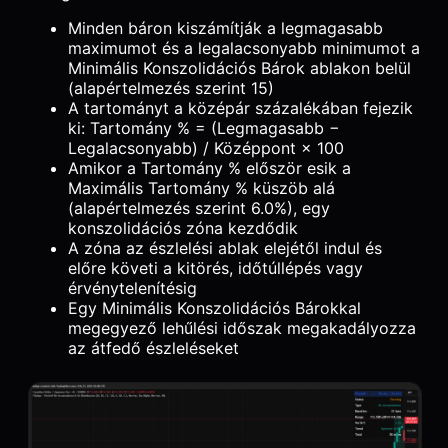
Minden báron kiszámítják a legmagasabb
maximumot és a legalacsonyabb minimumot a
Minimális Konszolidációs Bárok ablakon belül
(alapértelmezés szerint 15)
A tartományt a középár százalékában fejezik
ki: Tartomány % = (Legmagasabb −
Legalacsonyabb) / Középpont × 100
Amikor a Tartomány % először esik a
Maximális Tartomány % küszöb alá
(alapértelmezés szerint 6.0%), egy
konszolidációs zóna kezdődik
A zóna az észlelési ablak elejétől indul és
előre követi a kitörés, időtúllépés vagy
érvénytelenítésig
Egy Minimális Konszolidációs Bárokkal
megegyező lehűlési időszak megakadályozza
az átfedő észleléseket