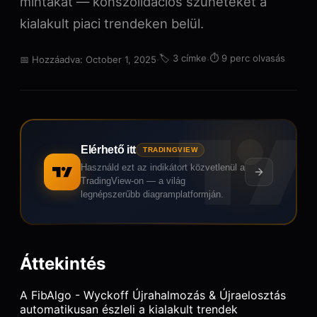
mintákat — konszolidációs szüneteket a
kialakult piaci trendeken belül.
·
🏷️
3 címke
·
⏱️
9 perc olvasás
📅
Hozzáadva: October 1, 2025
Elérhető itt
TRADINGVIEW
Használd ezt az indikátort közvetlenül a
TradingView-on — a világ
legnépszerűbb diagramplatformján.
Áttekintés
A FibAlgo - Wyckoff Újrahalmozás & Újraelosztás
automatikusan észleli a kialakult trendek