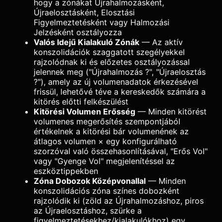
hogy a zónákat Újrahalmozásként,
Újraelosztásként, Elosztási
Figyelmeztetésként vagy Halmozási
Jelzésként osztályozza
Valós Idejű Kialakuló Zónák
— Az aktív
konszolidációk szaggatott szegélyekkel
rajzolódnak ki és előzetes osztályozással
jelennek meg ("Újrahalmozás ?", "Újraelosztás
?"), amely az új volumenadatok érkezésével
frissül, lehetővé téve a kereskedők számára a
kitörés előtti felkészülést
Kitörési Volumen Erősség
— Minden kitörést
volumenes megerősítés szempontjából
értékelnek a kitörési bár volumenének az
átlagos volumen × egy konfigurálható
szorzóval való összehasonlításával, "Erős Vol"
vagy "Gyenge Vol" megjelenítéssel az
eszköztippekben
Zóna Dobozok Középvonallal
— Minden
konszolidációs zóna színes dobozként
rajzolódik ki (zöld az Újrahalmozáshoz, piros
az Újraelosztáshoz, szürke a
figyelmeztetésekhez/kialakulókhoz) egy