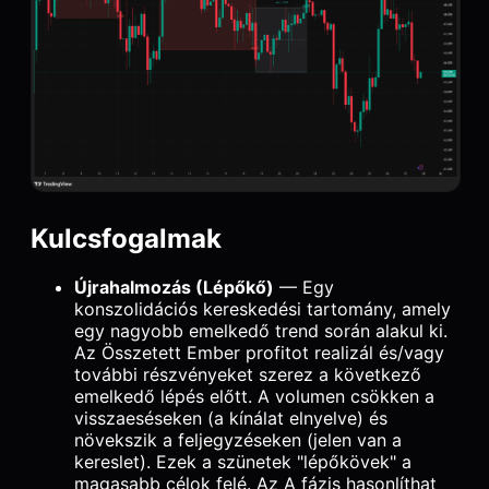
Kulcsfogalmak
Újrahalmozás (Lépőkő)
— Egy
konszolidációs kereskedési tartomány, amely
egy nagyobb emelkedő trend során alakul ki.
Az Összetett Ember profitot realizál és/vagy
további részvényeket szerez a következő
emelkedő lépés előtt. A volumen csökken a
visszaeséseken (a kínálat elnyelve) és
növekszik a feljegyzéseken (jelen van a
kereslet). Ezek a szünetek "lépőkövek" a
magasabb célok felé. Az A fázis hasonlíthat