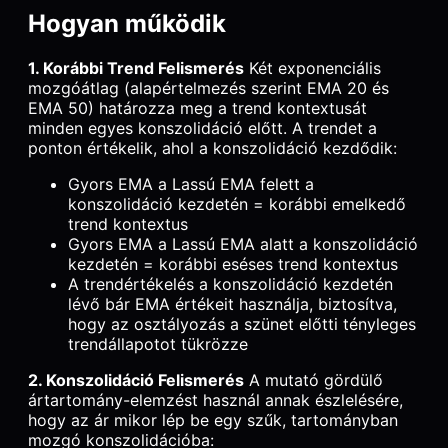
Hogyan működik
1. Korábbi Trend Felismerés
Két exponenciális
mozgóátlag (alapértelmezés szerint EMA 20 és
EMA 50) határozza meg a trend kontextusát
minden egyes konszolidáció előtt. A trendet a
ponton értékelik, ahol a konszolidáció kezdődik:
Gyors EMA a Lassú EMA felett a
konszolidáció kezdetén = korábbi emelkedő
trend kontextus
Gyors EMA a Lassú EMA alatt a konszolidáció
kezdetén = korábbi eséses trend kontextus
A trendértékelés a konszolidáció kezdetén
lévő bár EMA értékeit használja, biztosítva,
hogy az osztályozás a szünet előtti tényleges
trendállapotot tükrözze
2. Konszolidáció Felismerés
A mutató gördülő
ártartomány-elemzést használ annak észlelésére,
hogy az ár mikor lép be egy szűk, tartományban
mozgó konszolidációba: