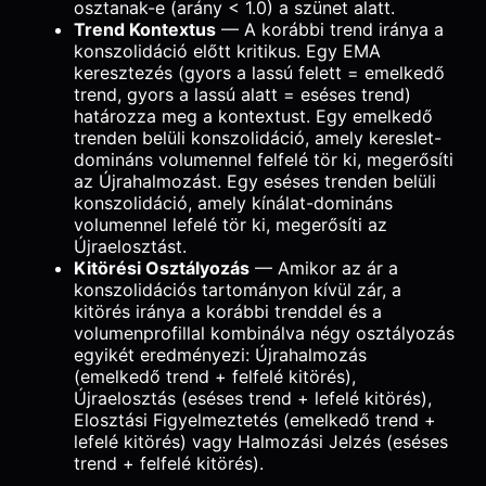
osztanak-e (arány < 1.0) a szünet alatt.
Trend Kontextus
— A korábbi trend iránya a
konszolidáció előtt kritikus. Egy EMA
keresztezés (gyors a lassú felett = emelkedő
trend, gyors a lassú alatt = eséses trend)
határozza meg a kontextust. Egy emelkedő
trenden belüli konszolidáció, amely kereslet-
domináns volumennel felfelé tör ki, megerősíti
az Újrahalmozást. Egy eséses trenden belüli
konszolidáció, amely kínálat-domináns
volumennel lefelé tör ki, megerősíti az
Újraelosztást.
Kitörési Osztályozás
— Amikor az ár a
konszolidációs tartományon kívül zár, a
kitörés iránya a korábbi trenddel és a
volumenprofillal kombinálva négy osztályozás
egyikét eredményezi: Újrahalmozás
(emelkedő trend + felfelé kitörés),
Újraelosztás (eséses trend + lefelé kitörés),
Elosztási Figyelmeztetés (emelkedő trend +
lefelé kitörés) vagy Halmozási Jelzés (eséses
trend + felfelé kitörés).