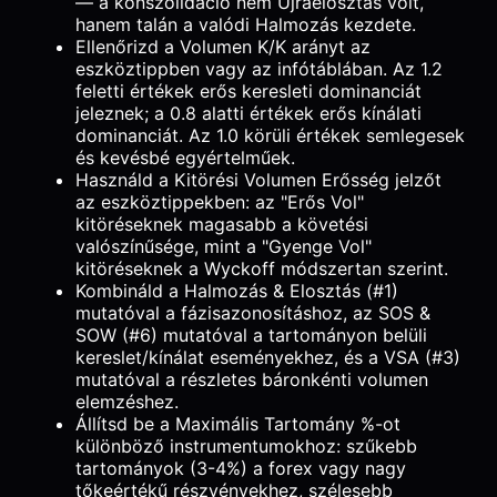
— a konszolidáció nem Újraelosztás volt,
hanem talán a valódi Halmozás kezdete.
Ellenőrizd a Volumen K/K arányt az
eszköztippben vagy az infótáblában. Az 1.2
feletti értékek erős keresleti dominanciát
jeleznek; a 0.8 alatti értékek erős kínálati
dominanciát. Az 1.0 körüli értékek semlegesek
és kevésbé egyértelműek.
Használd a Kitörési Volumen Erősség jelzőt
az eszköztippekben: az "Erős Vol"
kitöréseknek magasabb a követési
valószínűsége, mint a "Gyenge Vol"
kitöréseknek a Wyckoff módszertan szerint.
Kombináld a Halmozás & Elosztás (#1)
mutatóval a fázisazonosításhoz, az SOS &
SOW (#6) mutatóval a tartományon belüli
kereslet/kínálat eseményekhez, és a VSA (#3)
mutatóval a részletes báronkénti volumen
elemzéshez.
Állítsd be a Maximális Tartomány %-ot
különböző instrumentumokhoz: szűkebb
tartományok (3-4%) a forex vagy nagy
tőkeértékű részvényekhez, szélesebb