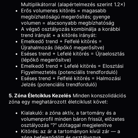
Multiplikátorral (alapértelmezés szerint 1.2×)
Erős volumenes kitörés = magasabb
megbízhatóságú megerősítés; gyenge
volumen = alacsonyabb megbízhatóság
A végső osztályozás kombinálja a korábbi
trend irányát + a kitörés irányát:
Emelkedő trend + Felfelé kitörés =
Újrahalmozás (lépőkő megerősítve)
Eséses trend + Lefelé kitörés = Újraelosztás
(lépőkő megerősítve)
Emelkedő trend + Lefelé kitörés = Elosztási
Figyelmeztetés (potenciális trendforduló)
Eséses trend + Felfelé kitörés = Halmozási
Jelzés (potenciális trendforduló)
5. Zóna Életciklus Kezelés
Minden konszolidációs
zóna egy meghatározott életciklust követ:
Kialakuló: a zóna aktív, a tartomány és a
volumenprofil minden báron frissül, előzetes
osztályozás "?" utótaggal megjelenítve
Kitörés: az ár a tartományon kívül zár — a
zóna befejeződött és osztályozva