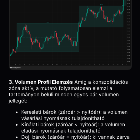
3. Volumen Profil Elemzés
Amíg a konszolidációs
zóna aktív, a mutató folyamatosan elemzi a
tartományon belüli minden egyes bár volumen
jellegét:
Keresleti bárok (záróár > nyitóár): a volumen
vásárlási nyomásnak tulajdonítható
Kínálati bárok (záróár < nyitóár): a volumen
eladási nyomásnak tulajdonítható
Doji bárok (záróár = nyitóár): ki vannak zárva