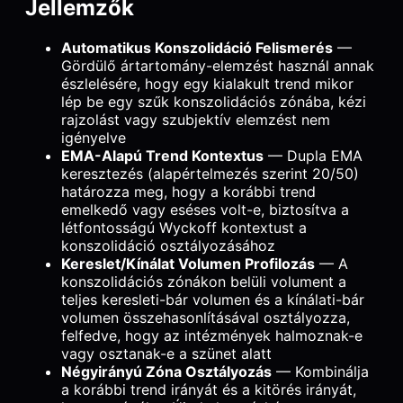
Jellemzők
Automatikus Konszolidáció Felismerés
—
Gördülő ártartomány-elemzést használ annak
észlelésére, hogy egy kialakult trend mikor
lép be egy szűk konszolidációs zónába, kézi
rajzolást vagy szubjektív elemzést nem
igényelve
EMA-Alapú Trend Kontextus
— Dupla EMA
keresztezés (alapértelmezés szerint 20/50)
határozza meg, hogy a korábbi trend
emelkedő vagy eséses volt-e, biztosítva a
létfontosságú Wyckoff kontextust a
konszolidáció osztályozásához
Kereslet/Kínálat Volumen Profilozás
— A
konszolidációs zónákon belüli volument a
teljes keresleti-bár volumen és a kínálati-bár
volumen összehasonlításával osztályozza,
felfedve, hogy az intézmények halmoznak-e
vagy osztanak-e a szünet alatt
Négyirányú Zóna Osztályozás
— Kombinálja
a korábbi trend irányát és a kitörés irányát,