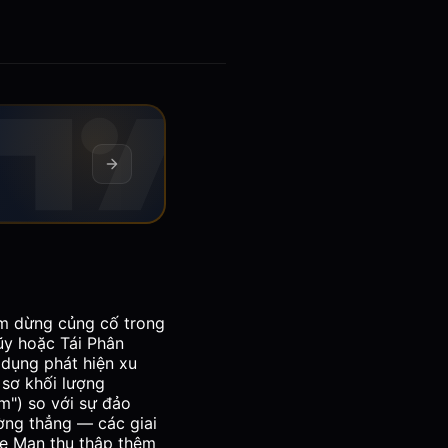
ạm dừng củng cố trong
Lũy hoặc Tái Phân
 dụng phát hiện xu
 sơ khối lượng
m") so với sự đảo
ờng thẳng — các giai
te Man thu thập thêm