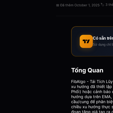
·
🏷️
3 th
📅
Đã thêm October 1, 2025
Có sẵn trê
Sử dụng chỉ b
Tổng Quan
FibAlgo - Tái Tích L
xu hướng đã thiết lập
Phối) hoặc cảnh báo 
hướng dựa trên EMA, p
cầu/cung để phân biệ
chiều xu hướng thực 
đoạn tăng giá tạo ra