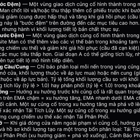
ước Đệm)
— Một vùng giao dịch củng cố hình thành trong 
an chốt lời và/hoặc thu thập thêm cổ phiếu trước khi bước
iá giảm (cung được hấp thụ) và tăng khi giá hồi phục (cầu 
 này là "bước đệm" trên đường đến các mục tiêu cao hơn. 
 nhưng hành vi khối lượng tiết lộ bản chất thực sự.
(Bước Đệm)
— Một vùng giao dịch củng cố hình thành tron
ite Man có thể thêm vào các vị thế bán trong khoảng tạm 
ng chiếm ưu thế) và giảm khi giá hồi phục (cầu đã cạn kiệt
ác mục tiêu thấp hơn. Giai đoạn A có thể giống tích lũy, 
ên tục tiết lộ mô hình tiếp diễn.
ng Cầu/Cung
— Chỉ báo phân loại mỗi nến trong vùng củng 
mở cửa, khối lượng thuộc về áp lực mua) hoặc nến cung (g
thuộc về áp lực bán). Tỷ lệ tổng khối lượng cầu so với khối 
 tích lũy (tỷ lệ > 1.0) hay phân phối (tỷ lệ < 1.0) trong kh
ớng
— Hướng xu hướng trước khi củng cố là rất quan trọng
 trên EMA chậm = xu hướng tăng, EMA nhanh dưới EMA c
bối cảnh. Một sự củng cố trong xu hướng tăng mà phá vỡ lên
ế xác nhận Tái Tích Lũy. Một sự củng cố trong xu hướng g
ợng cung chiếm ưu thế xác nhận Tái Phân Phối.
ỡ
— Khi giá đóng cửa nằm ngoài phạm vi củng cố, hướng p
à hồ sơ khối lượng tạo ra một trong bốn phân loại: Tái Tí
Tái Phân Phối (xu hướng giảm + phá vỡ xuống), Cảnh Báo P