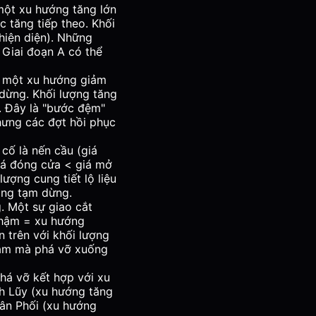
một xu hướng tăng lớn
 tăng tiếp theo. Khối
hiện diện). Những
Giai đoạn A có thể
g một xu hướng giảm
dừng. Khối lượng tăng
). Đây là "bước đệm"
nhưng các đợt hồi phục
cố là nến cầu (giá
iá đóng cửa < giá mở
lượng cung tiết lộ liệu
oảng tạm dừng.
. Một sự giao cắt
hậm = xu hướng
 trên với khối lượng
iảm mà phá vỡ xuống
há vỡ kết hợp với xu
ch Lũy (xu hướng tăng
hân Phối (xu hướng