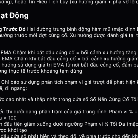
ống), hoặc Tín Hiệu Tích Lũy (xu hướng giảm + phá vỡ lên)
ạt Động
g Trước Đó
Hai đường trung bình động hàm mũ (mặc định
 hướng trước mỗi đợt củng cố. Xu hướng được đánh giá tại 
EMA Chậm khi bắt đầu củng cố = bối cảnh xu hướng tăng 
 EMA Chậm khi bắt đầu củng cố = bối cảnh xu hướng giảm
u hướng sử dụng giá trị EMA từ nơi bắt đầu củng cố, đảm b
ướng thực tế trước khoảng tạm dừng
Chỉ báo sử dụng phân tích phạm vi giá trượt để phát hiện 
ẽ, đi ngang:
ức cao nhất và thấp nhất trong cửa sổ Số Nến Củng Cố Tối
ểu thị dưới dạng phần trăm của giá trung bình: Phạm vi % 
a × 100
ần đầu tiên giảm xuống dưới ngưỡng Phạm vi % Tối Đa (mặc
ợc khởi tạo
đầu cửa sổ phát hiện và theo dõi về phía trước cho đến khi