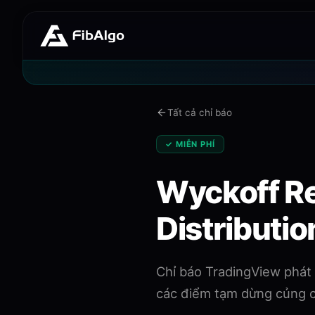
Tất cả chỉ báo
✓ MIỄN PHÍ
Wyckoff R
Distributio
Chỉ báo TradingView phát 
các điểm tạm dừng củng cố