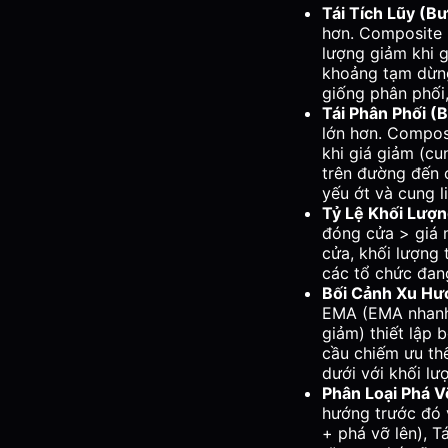
Tái Tích Lũy (B
hơn. Composite M
lượng giảm khi g
khoảng tạm dừng
giống phân phối,
Tái Phân Phối 
lớn hơn. Compos
khi giá giảm (cu
trên đường đến c
yếu ớt và cung li
Tỷ Lệ Khối Lượ
đóng cửa > giá 
cửa, khối lượng 
các tổ chức đang
Bối Cảnh Xu Hư
EMA (EMA nhanh
giảm) thiết lập 
cầu chiếm ưu th
dưới với khối lư
Phân Loại Phá V
hướng trước đó v
+ phá vỡ lên), 