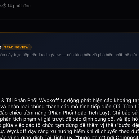
ẻ
·
⏱️
14 phút đọc
n
TRADINGVIEW
áo này trực tiếp trên TradingView — nền tảng biểu đồ phổ biến nhất thế giới.
ũy & Tái Phân Phối Wyckoff tự động phát hiện các khoảng t
 và phân loại chúng thành các mô hình tiếp diễn (Tái Tích 
đảo chiều tiềm năng (Phân Phối hoặc Tích Lũy). Chỉ báo sử
hân tích phạm vi giá trượt để xác định củng cố, và lập hồ
t giữa việc các tổ chức tạm dừng để thêm vị thế ("bước đệ
sự. Wyckoff dạy rằng xu hướng hiếm khi di chuyển theo đư
 các vùng giao dịch Tái Tích Lũy ("bước đệm") nơi Composi