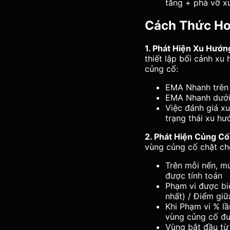
tăng + phá vỡ xu
Cách Thức Ho
1. Phát Hiện Xu Hướn
thiết lập bối cảnh xu
củng cố:
EMA Nhanh trên 
EMA Nhanh dưới
Việc đánh giá x
trạng thái xu h
2. Phát Hiện Củng Cố
vùng củng cố chặt ch
Trên mỗi nến, m
được tính toán
Phạm vi được bi
nhất) / Điểm giữ
Khi Phạm vi % l
vùng củng cố đư
Vùng bắt đầu từ 