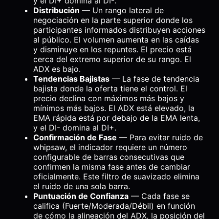
y el DI+ domina al DI-.
Distribución
— Un rango lateral de
negociación en la parte superior donde los
participantes informados distribuyen acciones
al público. El volumen aumenta en las caídas
y disminuye en los repuntes. El precio está
cerca del extremo superior de su rango. El
ADX es bajo.
Tendencias Bajistas
— La fase de tendencia
bajista donde la oferta tiene el control. El
precio declina con máximos más bajos y
mínimos más bajos. El ADX está elevado, la
EMA rápida está por debajo de la EMA lenta,
y el DI- domina al DI+.
Confirmación de Fase
— Para evitar ruido de
whipsaw, el indicador requiere un número
configurable de barras consecutivas que
confirmen la misma fase antes de cambiar
oficialmente. Este filtro de suavizado elimina
el ruido de una sola barra.
Puntuación de Confianza
— Cada fase se
califica (Fuerte/Moderada/Débil) en función
de cómo la alineación del ADX, la posición del