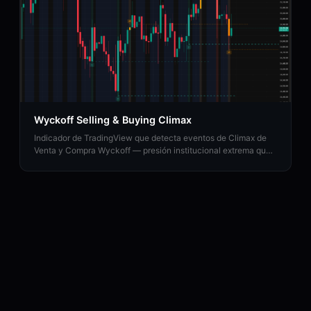
Wyckoff Selling & Buying Climax
Indicador de TradingView que detecta eventos de Climax de
Venta y Compra Wyckoff — presión institucional extrema que
señala posible agotamiento de tendencia.