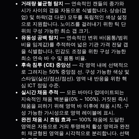
거래량 불균형 탐지
— 연속적인 캔들의 종가와
시가 사이의 갭을 자동으로 식별합니다. 상승(갭
업) 및 하락(갭 다운) 모두를 독립적인 색상 설정
으로 지원합니다. 노이즈를 걸러내기 위한 틱 단
위의 구성 가능한 최소 갭 크기.
유동성 공백 탐지
— 연속적인 변위 바(몸통/범위
비율 임계값)를 추적하여 넓은 기관 가격 전달 갭
을 식별합니다. 민감도 조정을 위한 구성 가능한
최소 연속 바 수 및 몸통 비율.
후속 침투 (CE) 중앙선
— 각 영역 내에 선택적으
로 그려지는 50% 중앙점 선. 구성 가능한 색상 및
스타일(실선/점선/점선). 영역 내 반응을 위한 핵
심 ICT 정밀 수준.
실시간 채움 추적
— 모든 바마다 업데이트되는
지속적인 채움 백분율(0% ~ 100%). 거짓된 즉시
채움을 피하기 위해 영역 바 이후에 채움 시작. 구
성 가능한 가시성으로 영역 레이블에 표시.
완전 채움 시 흐림 효과
— 100% 채움에 도달한
영역은 자동으로 거의 투명해져 활성 영역과 완전
히 재균형된 영역을 시각적으로 분리합니다. 선택