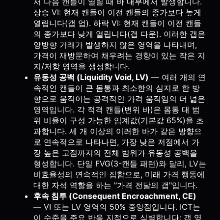
서 다음 캔들이 열릴 때 바 내부에서 발생합니다.
상승 VI: 현재 캔들이 이전 캔들의 종가보다 높게
열립니다(갭 업). 하락 VI: 현재 캔들이 이전 캔들
의 종가보다 낮게 열립니다(갭 다운). 이러한 갭은
양방향 거래가 발생하지 않은 영역을 나타내며,
가격이 재방문하여 채우려는 경향이 있는 작은 지
지/저항 영역을 생성합니다.
유동성 공백 (Liquidity Void, LV)
— 여러 개의 연
속적인 캔들이 큰 몸통과 최소한의 심지로 한 방
향으로 움직이는 공격적인 가격 움직임의 더 넓은
영역입니다. 각 적격 캔들(변위 바)은 몸통 대 범
위 비율이 구성 가능한 임계값(기본값 65%)을 초
과합니다. 세 개 이상의 이러한 바가 같은 방향으
로 연속적으로 나타나면, 가장 낮은 저점에서 가
장 높은 고점까지의 전체 범위가 유동성 공백을
형성합니다. 단일 FVG(3-캔들 패턴)와 달리, LV는
비효율성의 연속적인 집합으로, 미래 가격 행동에
대한 자석 역할을 하는 "가격 전달의 갭"입니다.
후속 침투 (Consequent Encroachment, CE)
— VI 또는 LV 영역의 50% 중앙점입니다. ICT는
이 수준을 주요 반응 지점으로 식별합니다: 갭 영