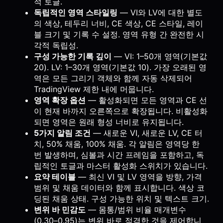
적 토글.
독립적인 영역 스타일링
— VI와 LV에 대한 별도
의 색상, 테두리 너비, CE 색상, CE 스타일, 레이
블 크기 및 기록 수 설정. 영역 유형 간 완전한 시
각적 독립성.
구성 가능한 기록 깊이
— VI: 1–50개 영역(기본값
20). LV: 1–30개 영역(기본값 10). 가장 오래된 영
역은 모든 그리기 객체와 함께 자동 삭제되어
TradingView 제한 내에 머뭅니다.
영역 확장 옵션
— 활성화되면 모든 영역과 CE 선
이 현재 바까지 오른쪽으로 확장됩니다. 비활성화
되면 영역은 원래 형성 너비로 유지됩니다.
5가지 알림 조건
— 새로운 VI, 새로운 LV, CE 터
치, 50% 채움, 100% 채움. 각 알림은 영역당 한
번 발생하며, 심볼과 시간 프레임을 포함하고, 독
립적인 토글과 마스터 활성화 스위치가 있습니다.
요약 테이블
— 최신 VI 및 LV 영역을 방향, 가격
범위 및 채움 데이터와 함께 표시합니다. 색상 코
딩된 채움 상태. 구성 가능한 위치 및 텍스트 크기.
변위 바 민감도
— 몸통/범위 비율 매개변수
(0.30–0.95)는 변위 바로 적격한 것을 제어합니