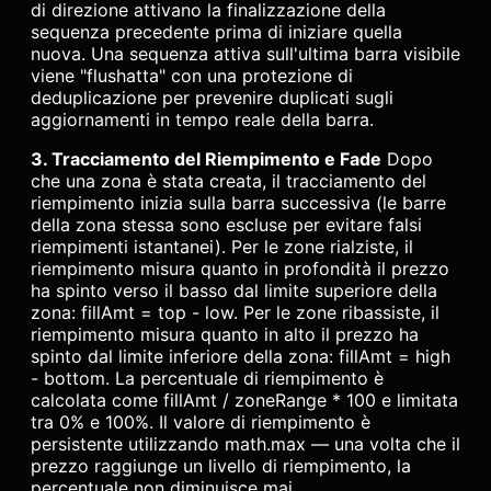
di direzione attivano la finalizzazione della
sequenza precedente prima di iniziare quella
nuova. Una sequenza attiva sull'ultima barra visibile
viene "flushatta" con una protezione di
deduplicazione per prevenire duplicati sugli
aggiornamenti in tempo reale della barra.
3. Tracciamento del Riempimento e Fade
Dopo
che una zona è stata creata, il tracciamento del
riempimento inizia sulla barra successiva (le barre
della zona stessa sono escluse per evitare falsi
riempimenti istantanei). Per le zone rialziste, il
riempimento misura quanto in profondità il prezzo
ha spinto verso il basso dal limite superiore della
zona: fillAmt = top - low. Per le zone ribassiste, il
riempimento misura quanto in alto il prezzo ha
spinto dal limite inferiore della zona: fillAmt = high
- bottom. La percentuale di riempimento è
calcolata come fillAmt / zoneRange * 100 e limitata
tra 0% e 100%. Il valore di riempimento è
persistente utilizzando math.max — una volta che il
prezzo raggiunge un livello di riempimento, la
percentuale non diminuisce mai.