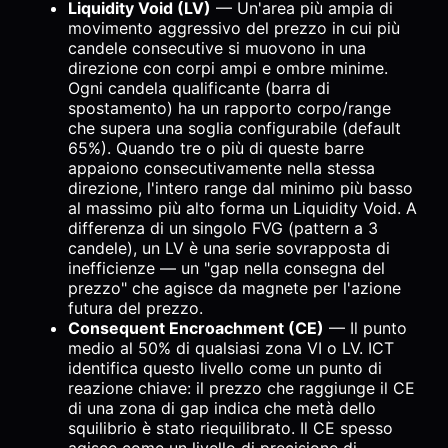
Liquidity Void (LV)
— Un'area più ampia di
movimento aggressivo del prezzo in cui più
candele consecutive si muovono in una
direzione con corpi ampi e ombre minime.
Ogni candela qualificante (barra di
spostamento) ha un rapporto corpo/range
che supera una soglia configurabile (default
65%). Quando tre o più di queste barre
appaiono consecutivamente nella stessa
direzione, l'intero range dal minimo più basso
al massimo più alto forma un Liquidity Void. A
differenza di un singolo FVG (pattern a 3
candele), un LV è una serie sovrapposta di
inefficienze — un "gap nella consegna del
prezzo" che agisce da magnete per l'azione
futura del prezzo.
Consequent Encroachment (CE)
— Il punto
medio al 50% di qualsiasi zona VI o LV. ICT
identifica questo livello come un punto di
reazione chiave: il prezzo che raggiunge il CE
di una zona di gap indica che metà dello
squilibrio è stato riequilibrato. Il CE spesso