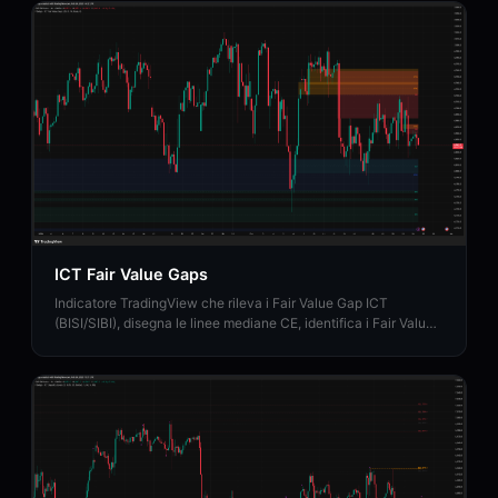
ICT Fair Value Gaps
Indicatore TradingView che rileva i Fair Value Gap ICT
(BISI/SIBI), disegna le linee mediane CE, identifica i Fair Value
Gap di inversione e mappa le zone di Balanced Price Range.