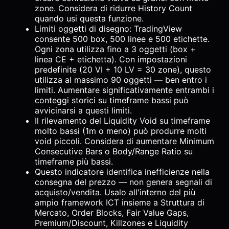
zone. Considera di ridurre History Count
quando usi questa funzione.
Limiti oggetti di disegno: TradingView
consente 500 box, 500 linee e 500 etichette.
Ogni zona utilizza fino a 3 oggetti (box +
linea CE + etichetta). Con impostazioni
predefinite (20 VI + 10 LV = 30 zone), questo
utilizza al massimo 90 oggetti — ben entro i
limiti. Aumentare significativamente entrambi i
conteggi storici su timeframe bassi può
avvicinarsi a questi limiti.
Il rilevamento del Liquidity Void su timeframe
molto bassi (1m o meno) può produrre molti
void piccoli. Considera di aumentare Minimum
Consecutive Bars o Body/Range Ratio su
timeframe più bassi.
Questo indicatore identifica inefficienze nella
consegna del prezzo — non genera segnali di
acquisto/vendita. Usalo all'interno del più
ampio framework ICT insieme a Struttura di
Mercato, Order Blocks, Fair Value Gaps,
Premium/Discount, Killzones e Liquidity