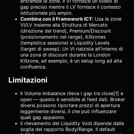
entrambe le zone. Il VI fornisce un livello di
gap preciso mentre il LV fornisce il contesto
istituzionale più ampio.
Combina con il Framework ICT:
Usa le zone
VI/LV insieme alla Struttura di Mercato
(direzione del trend), Premium/Discount
(posizionamento nel range), Killzones
(tempistica sessione) e Liquidity Levels
(target di sweep). Un VI rialzista all'interno di
una zona di discount durante la London
Killzone, ad esempio, è un setup long ad alta
confluenza.
Limitazioni
Il Volume Imbalance rileva i gap tra close[1] e
open — questo è sensibile al feed dati. Broker
diversi possono riportare prezzi di apertura
leggermente diversi, il che può influenzare
quali gap appaiono.
Il rilevamento del Liquidity Void dipende dalla
soglia del rapporto Body/Range. Il default