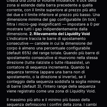
creata una zona di Volume Imbalance. Il box della
zona si estende dalla barra precedente a quella
corrente, con il limite superiore al prezzo più alto
dei due e il limite inferiore al prezzo più basso. Una
dimensione minima del gap configurabile (in tick)
filtra i micro-gap insignificanti — impostare a 0 per
mostrare tutti i gap indipendentemente dalla
dimensione.
2. Rilevamento del Liquidity Void
L'indicatore traccia le barre di spostamento
consecutive — candele in cui la dimensione del
corpo è almeno una percentuale configurabile
(default 65%) del range totale. Quando più barre di
spostamento consecutive si muovono nella stessa
direzione (tutte rialziste o tutte ribassiste), un
contatore di sequenza incrementa. Quando la
sequenza termina (appare una barra non di
spostamento, o la direzione si inverte), se il
conteggio della sequenza soddisfa la soglia minima
di barre (default 3), l'intero range della sequenza
viene registrato come una zona di Liquidity Void.
Il massimo più alto e il minimo più basso della
sequenza definiscono i confini della zona. I cambi