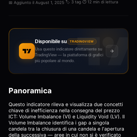
·
🏷️
3 tag
·
⏱️
12 min di lettura
📅
Aggiunto il August 1, 2025
Disponibile su
TRADINGVIEW
Usa questo indicatore direttamente su
TradingView — la piattaforma di grafici
più popolare al mondo.
Panoramica
Questo indicatore rileva e visualizza due concetti
chiave di inefficienza nella consegna del prezzo
ICT: Volume Imbalance (VI) e Liquidity Void (LV). Il
Volume Imbalance identifica i gap a singola
candela tra la chiusura di una candela e l'apertura
della successiva — aree in cui non si è verificato