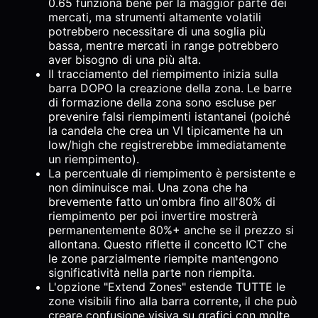
0.65 funziona bene per la maggior parte dei
mercati, ma strumenti altamente volatili
potrebbero necessitare di una soglia più
bassa, mentre mercati in range potrebbero
aver bisogno di una più alta.
Il tracciamento del riempimento inizia sulla
barra DOPO la creazione della zona. Le barre
di formazione della zona sono escluse per
prevenire falsi riempimenti istantanei (poiché
la candela che crea un VI tipicamente ha un
low/high che registrerebbe immediatamente
un riempimento).
La percentuale di riempimento è persistente e
non diminuisce mai. Una zona che ha
brevemente fatto un'ombra fino all'80% di
riempimento per poi invertire mostrerà
permanentemente 80%+ anche se il prezzo si
allontana. Questo riflette il concetto ICT che
le zone parzialmente riempite mantengono
significatività nella parte non riempita.
L'opzione "Extend Zones" estende TUTTE le
zone visibili fino alla barra corrente, il che può
creare confusione visiva su grafici con molte