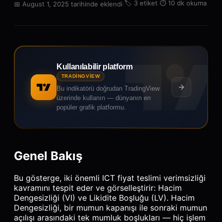
·
🏷️
3 etiket
·
⏱️
10 dk okuma
📅
August 1, 2025 tarihinde eklendi
Kullanılabilir platform
TRADINGVIEW
Bu indikatörü doğrudan TradingView
üzerinde kullanın — dünyanın en
popüler grafik platformu.
Genel Bakış
Bu gösterge, iki önemli ICT fiyat teslimi verimsizliği
kavramını tespit eder ve görselleştirir: Hacim
Dengesizliği (VI) ve Likidite Boşluğu (LV). Hacim
Dengesizliği, bir mumun kapanışı ile sonraki mumun
açılışı arasındaki tek mumluk boşlukları — hiç işlem