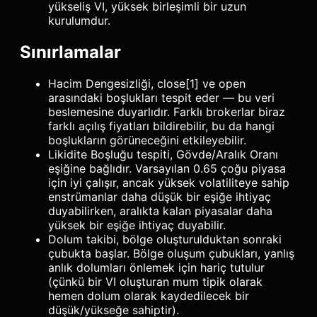
yükseliş VI, yüksek birleşimli bir uzun
kurulumdur.
Sınırlamalar
Hacim Dengesizliği, close[1] ve open
arasındaki boşlukları tespit eder — bu veri
beslemesine duyarlıdır. Farklı brokerlar biraz
farklı açılış fiyatları bildirebilir, bu da hangi
boşlukların görüneceğini etkileyebilir.
Likidite Boşluğu tespiti, Gövde/Aralık Oranı
eşiğine bağlıdır. Varsayılan 0.65 çoğu piyasa
için iyi çalışır, ancak yüksek volatiliteye sahip
enstrümanlar daha düşük bir eşiğe ihtiyaç
duyabilirken, aralıkta kalan piyasalar daha
yüksek bir eşiğe ihtiyaç duyabilir.
Dolum takibi, bölge oluşturulduktan sonraki
çubukta başlar. Bölge oluşum çubukları, yanlış
anlık dolumları önlemek için hariç tutulur
(çünkü bir VI oluşturan mum tipik olarak
hemen dolum olarak kaydedilecek bir
düşük/yükseğe sahiptir).