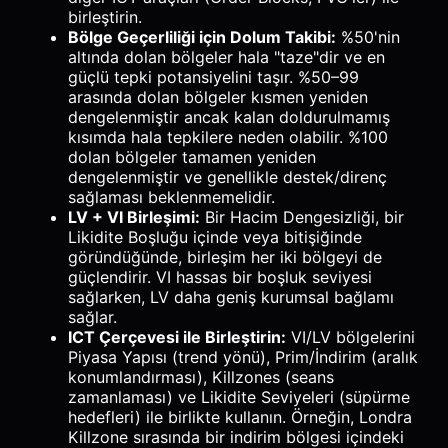
birleştirin.
Bölge Geçerliliği için Dolum Takibi:
%50'nin
altında dolan bölgeler hala "taze"dir ve en
güçlü tepki potansiyelini taşır. %50–99
arasında dolan bölgeler kısmen yeniden
dengelenmiştir ancak kalan doldurulmamış
kısımda hala tepkilere neden olabilir. %100
dolan bölgeler tamamen yeniden
dengelenmiştir ve genellikle destek/direnç
sağlaması beklenmemelidir.
LV + VI Birleşimi:
Bir Hacim Dengesizliği, bir
Likidite Boşluğu içinde veya bitişiğinde
göründüğünde, birleşim her iki bölgeyi de
güçlendirir. VI hassas bir boşluk seviyesi
sağlarken, LV daha geniş kurumsal bağlamı
sağlar.
ICT Çerçevesi ile Birleştirin:
VI/LV bölgelerini
Piyasa Yapısı (trend yönü), Prim/İndirim (aralık
konumlandırması), Killzones (seans
zamanlaması) ve Likidite Seviyeleri (süpürme
hedefleri) ile birlikte kullanın. Örneğin, Londra
Killzone sırasında bir indirim bölgesi içindeki