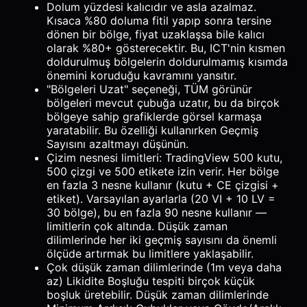
Dolum yüzdesi kalıcıdır ve asla azalmaz.
Kısaca %80 doluma fitil yapıp sonra tersine
dönen bir bölge, fiyat uzaklaşsa bile kalıcı
olarak %80+ gösterecektir. Bu, ICT'nin kısmen
doldurulmuş bölgelerin doldurulmamış kısımda
önemini koruduğu kavramını yansıtır.
"Bölgeleri Uzat" seçeneği, TÜM görünür
bölgeleri mevcut çubuğa uzatır, bu da birçok
bölgeye sahip grafiklerde görsel karmaşa
yaratabilir. Bu özelliği kullanırken Geçmiş
Sayısını azaltmayı düşünün.
Çizim nesnesi limitleri: TradingView 500 kutu,
500 çizgi ve 500 etikete izin verir. Her bölge
en fazla 3 nesne kullanır (kutu + CE çizgisi +
etiket). Varsayılan ayarlarla (20 VI + 10 LV =
30 bölge), bu en fazla 90 nesne kullanır —
limitlerin çok altında. Düşük zaman
dilimlerinde her iki geçmiş sayısını da önemli
ölçüde artırmak bu limitlere yaklaşabilir.
Çok düşük zaman dilimlerinde (1m veya daha
az) Likidite Boşluğu tespiti birçok küçük
boşluk üretebilir. Düşük zaman dilimlerinde