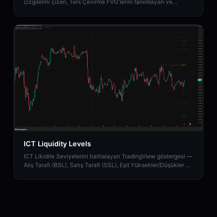
çizgilerini çizen, Ters Çevirme FVG'lerini tanımlayan ve
Dengeli Fiyat Aralığı bölgelerini haritalayan TradingView
göstergesi.
ICT Liquidity Levels
ICT Likidite Seviyelerini haritalayan TradingView göstergesi —
Alış Tarafı (BSL), Satış Tarafı (SSL), Eşit Yüksekler/Düşükler ve
Yüksek Zaman Çerçeveli destekli Likidite Süpürmeleri.