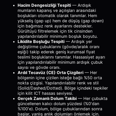
Hacim Dengesizliği Tespiti
— Ardışık
mumların kapanış ve açılışları arasındaki
boşlukları otomatik olarak tanımlar. Hem
yükseliş (gap up) hem de düşüş (gap down)
için bağımsız renk ayarlarını destekler.
Gürültüyü filtrelemek için tik cinsinden
yapılandırılabilir minimum boşluk boyutu.
Likidite Boşluğu Tespiti
— Ardışık yer
değiştirme çubuklarını (gövde/aralık oranı
eşiği) takip ederek geniş kurumsal fiyat
teslimi boşluklarını tanımlar. Hassasiyet ayarı
için yapılandırılabilir minimum ardışık çubuk
sayısı ve gövde oranı.
Ardıl Tecavüz (CE) Orta Çizgileri
— Her
bölgenin içine çizilen isteğe bağlı %50 orta
nokta çizgisi. Yapılandırılabilir renk ve stil
(Solid/Dashed/Dotted). Bölge içindeki tepkiler
için kilit ICT hassas seviyesi.
Gerçek Zamanlı Dolum Takibi
— Her çubukta
güncellenen kalıcı dolum yüzdesi (%0'dan
%100'e). Dolum, bölge çubuklarından sonra
başlar, yanlış anlık dolumları önlemek için.