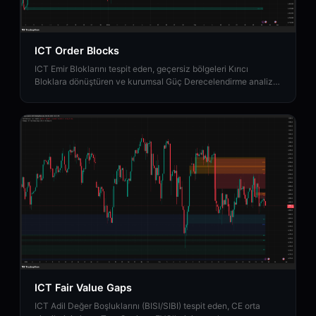
ICT Order Blocks
ICT Emir Bloklarını tespit eden, geçersiz bölgeleri Kırıcı
Bloklara dönüştüren ve kurumsal Güç Derecelendirme analizi
sağlayan TradingView göstergesi.
ICT Fair Value Gaps
ICT Adil Değer Boşluklarını (BISI/SIBI) tespit eden, CE orta