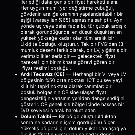
ilerlediği daha geniş bir fiyat hareketi alanı.
Her uygun mum (yer değiştirme çubuğu),
gövdenin aralığa oranının yapılandırılabilir bir
eşiği (varsayılan %65) aşmasına sahiptir. Aynı
yönde üç veya daha fazla bu tür çubuk ardışık
olarak göründüğünde, en düşük düşükten en
yüksek yükseğe kadar olan tüm aralık bir
Likidite Boşluğu oluşturur. Tek bir FVG'den (3
mumluk desen) farklı olarak, bir LV, yığılmış bir
verimsizlikler serisidir — gelecekteki fiyat
hareketi için bir mıknatıs görevi gören bir
"fiyat teslimi boşluğu".
Ardıl Tecavüz (CE)
— Herhangi bir VI veya LV
bölgesinin %50 orta noktası. ICT bu seviyeyi
kilit bir tepki noktası olarak tanımlar: bir
boşluk bölgesinin CE'sine ulaşan fiyat,
dengesizliğin yarısının yeniden dengelendiğini
gösterir. CE genellikle bölge içinde hassas bir
D/D seviyesi olarak hareket eder.
Dolum Takibi
— Bir bölge oluşturulduktan
sonra ne kadarının işlem gördüğünü ölçer.
Yükseliş bölgesi için, dolum yukarıdan aşağıya
ölçülür (fiyatın yukarıdan ne kadar derine