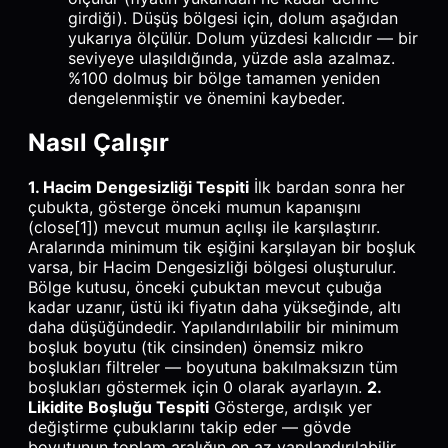
girdiği). Düşüş bölgesi için, dolum aşağıdan
yukarıya ölçülür. Dolum yüzdesi kalıcıdır — bir
seviyeye ulaşıldığında, yüzde asla azalmaz.
%100 dolmuş bir bölge tamamen yeniden
dengelenmiştir ve önemini kaybeder.
Nasıl Çalışır
1. Hacim Dengesizliği Tespiti
İlk bardan sonra her
çubukta, gösterge önceki mumun kapanışını
(close[1]) mevcut mumun açılışı ile karşılaştırır.
Aralarında minimum tik eşiğini karşılayan bir boşluk
varsa, bir Hacim Dengesizliği bölgesi oluşturulur.
Bölge kutusu, önceki çubuktan mevcut çubuğa
kadar uzanır, üstü iki fiyatın daha yükseğinde, altı
daha düşüğündedir. Yapılandırılabilir bir minimum
boşluk boyutu (tik cinsinden) önemsiz mikro
boşlukları filtreler — boyutuna bakılmaksızın tüm
boşlukları göstermek için 0 olarak ayarlayın.
2.
Likidite Boşluğu Tespiti
Gösterge, ardışık yer
değiştirme çubuklarını takip eder — gövde
boyutunun toplam aralığın en az yapılandırılabilir