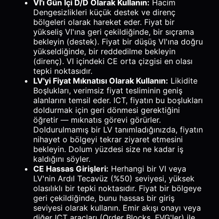
VI'ı Gün İçi D/D Olarak Kullanın:
Hacim
Dengesizlikleri küçük destek ve direnç
bölgeleri olarak hareket eder. Fiyat bir
yükseliş VI'ına geri çekildiğinde, bir sıçrama
bekleyin (destek). Fiyat bir düşüş VI'ına doğru
yükseldiğinde, bir reddedilme bekleyin
(direnç). VI içindeki CE orta çizgisi en olası
tepki noktasıdır.
LV'yi Fiyat Mıknatısı Olarak Kullanın:
Likidite
Boşlukları, verimsiz fiyat tesliminin geniş
alanlarını temsil eder. ICT, fiyatın bu boşlukları
doldurmak için geri dönmesi gerektiğini
öğretir — mıknatıs görevi görürler.
Doldurulmamış bir LV tanımladığınızda, fiyatın
nihayet o bölgeyi tekrar ziyaret etmesini
bekleyin. Dolum yüzdesi size ne kadar iş
kaldığını söyler.
CE Hassas Girişleri:
Herhangi bir VI veya
LV'nin Ardıl Tecavüz (%50) seviyesi, yüksek
olasılıklı bir tepki noktasıdır. Fiyat bir bölgeye
geri çekildiğinde, bunu hassas bir giriş
seviyesi olarak kullanın. Emir akışı onayı veya
diğer ICT araçları (Order Blocks, FVG'ler) ile