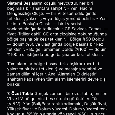
Sistemi
Beş alarm koşulu mevcuttur, her biri
bağımsız bir anahtara sahiptir: - Yeni Hacim
Dengesizliği Oluştu — bir VI tespit edildiğinde
tetiklenir, yükseliş veya düşüş yönünü belirtir. - Yeni
Likidite Boşluğu Oluştu — bir LV serisi
sonlandırıldığında tetiklenir. - CE Seviyesi Teması —
fiyat (fitiller dahil) CE orta çizgisine dokunduğunda
bölge başına bir kez tetiklenir. - Bölge %50 Doldu
— dolum %50'ye ulaştığında bölge başına bir kez
tetiklenir. - Bölge Tamamen Doldu (%100) — dolum
%100'e ulaştığında bölge başına bir kez tetiklenir.
Tüm alarmlar bölge başına tek atışlıktır (her biri
yalnızca bir kez tetiklenir) ve mesajda sembol ve
zaman dilimini içerir. Ana "Alarmları Etkinleştir"
anahtarı kapalıyken tüm alarm işlemlerini devre dışı
bırakır.
7. Özet Tablo
Gerçek zamanlı bir özet tablo, en son
VI ve LV bölgelerini beş sütunla görüntüler: Tür
(VI/LV), Yön (Bull/Bear renk kodlamalı), Düşük fiyat,
Yüksek fiyat ve Dolum yüzdesi. Dolum yüzdesi renk
kodludur: %50'nin altında yön rengi, %50+ turuncu,