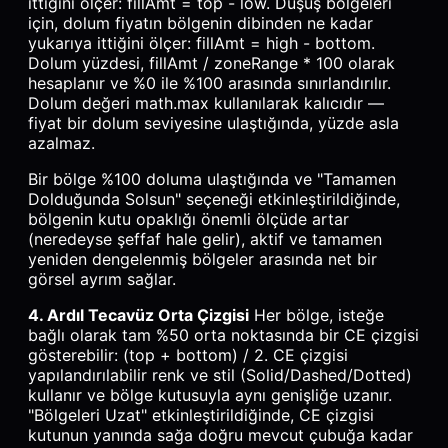
ittiğini ölçer: fillAmt = top - low. Düşüş bölgeleri
için, dolum fiyatın bölgenin dibinden ne kadar
yukarıya ittiğini ölçer: fillAmt = high - bottom.
Dolum yüzdesi, fillAmt / zoneRange * 100 olarak
hesaplanır ve %0 ile %100 arasında sınırlandırılır.
Dolum değeri math.max kullanılarak kalıcıdır —
fiyat bir dolum seviyesine ulaştığında, yüzde asla
azalmaz.
Bir bölge %100 doluma ulaştığında ve "Tamamen
Dolduğunda Solsun" seçeneği etkinleştirildiğinde,
bölgenin kutu opaklığı önemli ölçüde artar
(neredeyse şeffaf hale gelir), aktif ve tamamen
yeniden dengelenmiş bölgeler arasında net bir
görsel ayrım sağlar.
4. Ardıl Tecavüz Orta Çizgisi
Her bölge, isteğe
bağlı olarak tam %50 orta noktasında bir CE çizgisi
gösterebilir: (top + bottom) / 2. CE çizgisi
yapılandırılabilir renk ve stil (Solid/Dashed/Dotted)
kullanır ve bölge kutusuyla aynı genişliğe uzanır.
"Bölgeleri Uzat" etkinleştirildiğinde, CE çizgisi
kutunun yanında sağa doğru mevcut çubuğa kadar