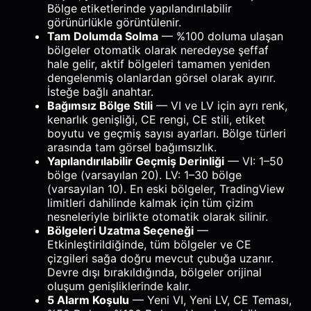
Bölge etiketlerinde yapılandırılabilir
görünürlükle görüntülenir.
Tam Dolumda Solma
— %100 doluma ulaşan
bölgeler otomatik olarak neredeyse şeffaf
hale gelir, aktif bölgeleri tamamen yeniden
dengelenmiş olanlardan görsel olarak ayırır.
İsteğe bağlı anahtar.
Bağımsız Bölge Stili
— VI ve LV için ayrı renk,
kenarlık genişliği, CE rengi, CE stili, etiket
boyutu ve geçmiş sayısı ayarları. Bölge türleri
arasında tam görsel bağımsızlık.
Yapılandırılabilir Geçmiş Derinliği
— VI: 1–50
bölge (varsayılan 20). LV: 1–30 bölge
(varsayılan 10). En eski bölgeler, TradingView
limitleri dahilinde kalmak için tüm çizim
nesneleriyle birlikte otomatik olarak silinir.
Bölgeleri Uzatma Seçeneği
—
Etkinleştirildiğinde, tüm bölgeler ve CE
çizgileri sağa doğru mevcut çubuğa uzanır.
Devre dışı bırakıldığında, bölgeler orijinal
oluşum genişliklerinde kalır.
5 Alarm Koşulu
— Yeni VI, Yeni LV, CE Teması,