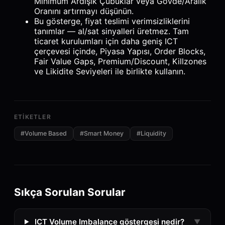
Minimum Ardışık Çubuklar veya Gövde/Aralık
Oranını artırmayı düşünün.
Bu gösterge, fiyat teslimi verimsizliklerini
tanımlar — al/sat sinyalleri üretmez. Tam
ticaret kurulumları için daha geniş ICT
çerçevesi içinde, Piyasa Yapısı, Order Blocks,
Fair Value Gaps, Premium/Discount, Killzones
ve Likidite Seviyeleri ile birlikte kullanın.
ETIKETLER
#
Volume Based
#
Smart Money
#
Liquidity
Sıkça Sorulan Sorular
ICT Volume Imbalance göstergesi nedir?
▼