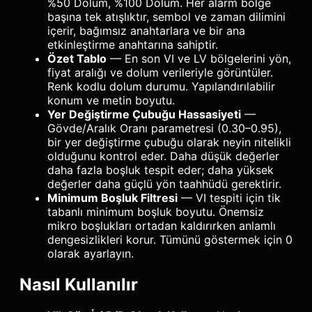
%50 Dolum, %100 Dolum. Her alarm bölge
başına tek atışlıktır, sembol ve zaman dilimini
içerir, bağımsız anahtarlara ve bir ana
etkinleştirme anahtarına sahiptir.
Özet Tablo
— En son VI ve LV bölgelerini yön,
fiyat aralığı ve dolum verileriyle görüntüler.
Renk kodlu dolum durumu. Yapılandırılabilir
konum ve metin boyutu.
Yer Değiştirme Çubuğu Hassasiyeti
—
Gövde/Aralık Oranı parametresi (0.30–0.95),
bir yer değiştirme çubuğu olarak neyin nitelikli
olduğunu kontrol eder. Daha düşük değerler
daha fazla boşluk tespit eder; daha yüksek
değerler daha güçlü yön taahhüdü gerektirir.
Minimum Boşluk Filtresi
— VI tespiti için tik
tabanlı minimum boşluk boyutu. Önemsiz
mikro boşlukları ortadan kaldırırken anlamlı
dengesizlikleri korur. Tümünü göstermek için 0
olarak ayarlayın.
Nasıl Kullanılır