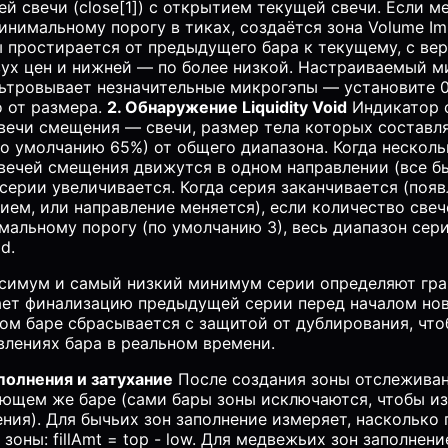
 свечи (close[1]) с открытием текущей свечи. Если ме
нимальному порогу в тиках, создаётся зона Volume Im
 простирается от предыдущего бара к текущему, с вер
вух цен и нижней — по более низкой. Настраиваемый 
ильтровывает незначительные микрогэпы — установите 0
о от размера.
2. Обнаружение Liquidity Void
Индикатор 
вечи смещения — свечи, размер тела которых составл
по умолчанию 65%) от общего диапазона. Когда несколь
вечей смещения движутся в одном направлении (все б
серии увеличивается. Когда серия заканчивается (появ
ем, или направление меняется), если количество свеч
мальному порогу (по умолчанию 3), весь диапазон сер
d.
симум и самый низкий минимум серии определяют гра
ает финализацию предыдущей серии перед началом нов
ом баре сбрасывается с защитой от дублирования, что
влениях бара в реальном времени.
полнения и затухание
После создания зоны отслеживан
ующем же баре (сами бары зоны исключаются, чтобы и
ния). Для бычьих зон заполнение измеряет, насколько 
зоны: fillAmt = top - low. Для медвежьих зон заполнени