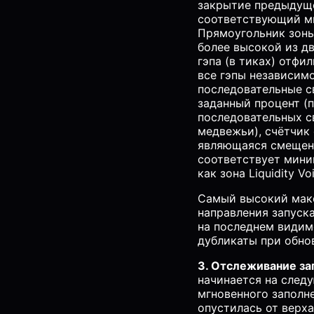
закрытие предыдущей
соответствующий ми
Прямоугольник зоны
более высокой из д
гэпа (в тиках) отф
все гэпы независим
последовательные с
заданный процент (
последовательных с
медвежьи), счётчик 
являющаяся смещени
соответствует мини
как зона Liquidity Voi
Самый высокий мак
направления запуск
на последнем видим
дубликаты при обно
3. Отслеживание за
начинается на след
мгновенного заполне
опустилась от верха 