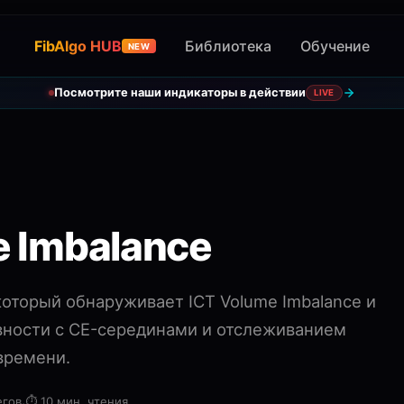
FibAlgo HUB
Библиотека
Обучение
NEW
Посмотрите наши индикаторы в действии
LIVE
e Imbalance
который обнаруживает ICT Volume Imbalance и
тивности с CE-серединами и отслеживанием
времени.
егов
·
⏱️
10 мин. чтения