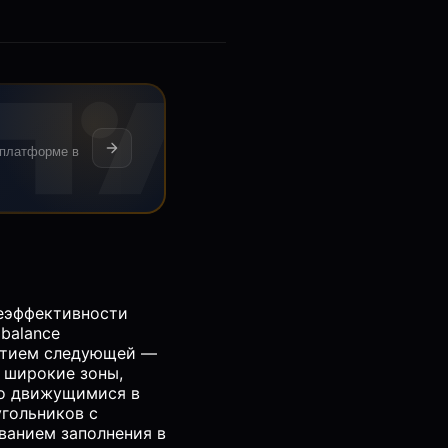
 платформе в
неэффективности
mbalance
ытием следующей —
е широкие зоны,
но движущимися в
угольников с
ванием заполнения в