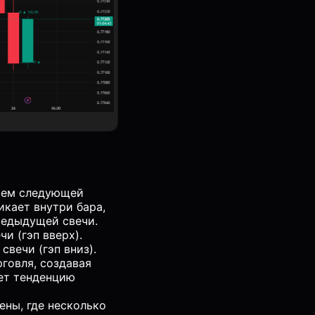
ием следующей
икает внутри бара,
редыдущей свечи.
и (гэп вверх).
вечи (гэп вниз).
говля, создавая
ет тенденцию
ны, где несколько