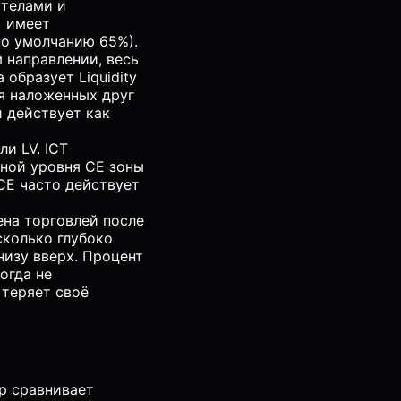
 телами и
) имеет
по умолчанию 65%).
 направлении, весь
образует Liquidity
ия наложенных друг
 действует как
и LV. ICT
еной уровня CE зоны
 CE часто действует
ена торговлей после
сколько глубоко
низу вверх. Процент
огда не
 теряет своё
р сравнивает