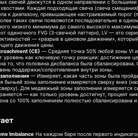
ых свечей движутся в одном направлении с большими
хвостами. Каждая подходящая свеча (свеча смещения
ла к диапазону, превышающее настраиваемый порог (
более таких свечи появляются последовательно в одном
мого низкого минимума до самого высокого максимума 
е от одиночного FVG (3-свечной паттерн), LV — это сер
ективностей — «разрыв в ценовом движении», который
ущего движения цены.
croachment (CE)
— Средняя точка 50% любой зоны VI ил
т уровень как ключевую точку реакции: достижение ц
 на то, что половина дисбаланса была сбалансирована.
вень поддержки/сопротивления внутри зоны.
заполнения
— Измеряет, какая часть зоны была пройд
ля бычьей зоны заполнение измеряется сверху вниз (на
сверху). Для медвежьей зоны заполнение измеряется с
раняется — как только уровень достигнут, процент ник
она со 100% заполнением полностью сбалансирована и
тает
ume Imbalance
На каждом баре после первого индикато