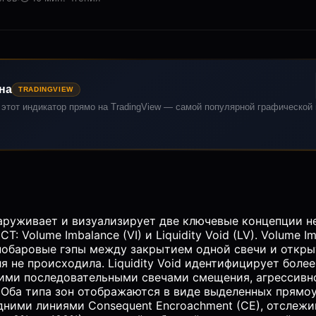
на
TRADINGVIEW
 этот индикатор прямо на TradingView — самой популярной графической
аруживает и визуализирует две ключевые концепции 
T: Volume Imbalance (VI) и Liquidity Void (LV). Volume I
нобаровые гэпы между закрытием одной свечи и откр
ля не происходила. Liquidity Void идентифицирует боле
ими последовательными свечами смещения, агрессив
 Оба типа зон отображаются в виде выделенных прямо
ними линиями Consequent Encroachment (CE), отслежи