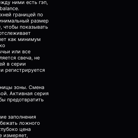
жду ними есть гэп,
balance.
хней границей по
минимальный размер
, чтобы показывать
отслеживает
яет как минимум
ко
ычьи или все
ляется свеча, не
ей в серии
ии регистрируется
ницы зоны. Смена
ой. Активная серия
бы предотвратить
ие заполнения
збежать ложного
глубоко цена
е измеряет,