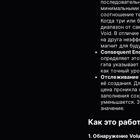
последовательн
минимальными 
соотношение те
Когда три или 
диапазон от са
Void. В отличи
на друга неэфф
магнит для буд
Consequent En
определяет это
гэпа указывает
как точный уро
Отслеживание 
её создания. Д
цена проникла 
заполнения сох
уменьшается. З
значение.
Как это рабо
1. Обнаружение Vol