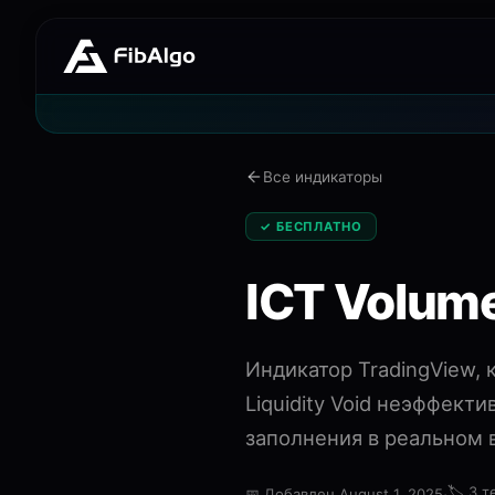
Все индикаторы
✓ БЕСПЛАТНО
ICT Volum
Индикатор TradingView, 
Liquidity Void неэффек
заполнения в реальном 
·
🏷️
3 т
📅
Добавлен August 1, 2025