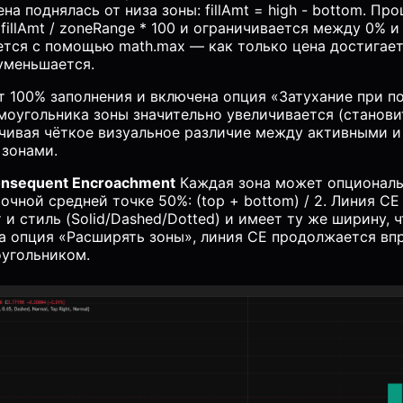
на поднялась от низа зоны: fillAmt = high - bottom. Пр
fillAmt / zoneRange * 100 и ограничивается между 0% и
ется с помощью math.max — как только цена достигает
 уменьшается.
т 100% заполнения и включена опция «Затухание при п
моугольника зоны значительно увеличивается (станови
ечивая чёткое визуальное различие между активными 
зонами.
onsequent Encroachment
Каждая зона может опциональ
очной средней точке 50%: (top + bottom) / 2. Линия CE
и стиль (Solid/Dashed/Dotted) и имеет ту же ширину, 
на опция «Расширять зоны», линия CE продолжается вп
оугольником.