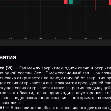
нятия
ce (VI)
— Гэп между закрытием одной свечи и открыт
ах одной сессии. Это НЕ межсессионный гэп — он возн
я свеча открывается по цене, отличной от закрытия п
щая свеча открывается выше закрытия предыдущей свеч
екущая свеча открывается ниже закрытия предыдущей с
тавляют области, где не происходила двусторонняя тор
е зоны поддержки/сопротивления, к которым цена име
 заполнять.
LV)
— Более широкая область агрессивного движения це