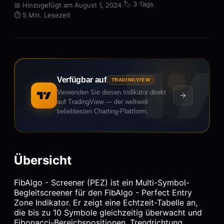
·
🏷️
3 Tags
·
📅
Hinzugefügt am August 1, 2024
⏱️
5 Min. Lesezeit
Verfügbar auf
TRADINGVIEW
Verwenden Sie diesen Indikator direkt
auf TradingView — der weltweit
beliebtesten Charting-Plattform.
Übersicht
FibAlgo - Screener (PEZ) ist ein Multi-Symbol-
Begleitscreener für den FibAlgo - Perfect Entry
Zone Indikator. Er zeigt eine Echtzeit-Tabelle an,
die bis zu 10 Symbole gleichzeitig überwacht und
Fibonacci-Bereichspositionen, Trendrichtung,