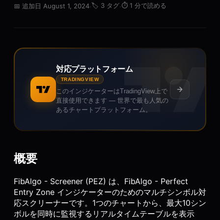
·
🏷️
3 タグ
·
⏱️
1 分で読める
📅
追加日 August 1, 2024
対応プラットフォーム
TRADINGVIEW
このインジケーターはTradingView上で
直接使用できます — 世界で最も人気の
あるチャートプラットフォーム。
概要
FibAlgo - Screener (PEZ) は、FibAlgo - Perfect
Entry Zone インジケーターのためのマルチシンボル対
応スクリーナーです。1つのチャートから、最大10シン
ボルを同時に監視するリアルタイムテーブルを表示