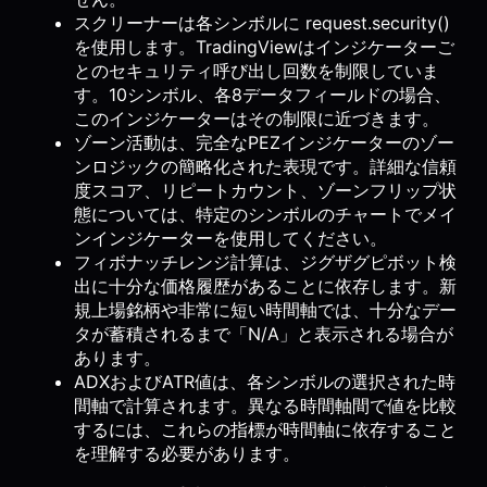
スクリーナーは各シンボルに request.security()
を使用します。TradingViewはインジケーターご
とのセキュリティ呼び出し回数を制限していま
す。10シンボル、各8データフィールドの場合、
このインジケーターはその制限に近づきます。
ゾーン活動は、完全なPEZインジケーターのゾー
ンロジックの簡略化された表現です。詳細な信頼
度スコア、リピートカウント、ゾーンフリップ状
態については、特定のシンボルのチャートでメイ
ンインジケーターを使用してください。
フィボナッチレンジ計算は、ジグザグピボット検
出に十分な価格履歴があることに依存します。新
規上場銘柄や非常に短い時間軸では、十分なデー
タが蓄積されるまで「N/A」と表示される場合が
あります。
ADXおよびATR値は、各シンボルの選択された時
間軸で計算されます。異なる時間軸間で値を比較
するには、これらの指標が時間軸に依存すること
を理解する必要があります。