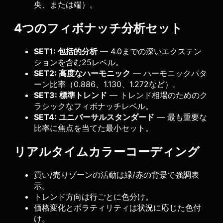
央、または端）。
4つのフィボナッチ分析セット
SET1: 包括的分析
— 4.0までの深いエクステン
ションを含む25レベル。
SET2: 高度なハーモニック
— ハーモニックパタ
ーン比率（0.886、1.130、1.272など）。
SET3: 標準トレンド
— トレンド相場のためのク
ラシックなフィボナッチレベル。
SET4: ユニバーサルスタンダード
— 最も重要な
比率に焦点を当てた最小セット。
リアルタイムカラーコーディング
買い/売りゾーンの活動は緑/赤の背景で強調表
示。
トレンド方向は行ごとに色分け。
価格変化とボラティリティは状況に応じた色付
け。