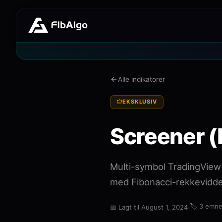
Alle indikatorer
EKSKLUSIV
Screener (
Multi-symbol TradingView
med Fibonacci-rekkevidde
·
🏷️
3 emne
📅
Lagt til August 1, 2024