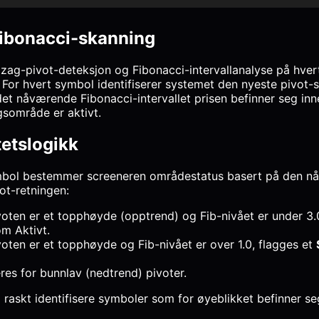
Fibonacci-skanning
gzag-pivot-deteksjon og Fibonacci-intervallanalyse på hve
. For hvert symbol identifiserer systemet den nyeste pivot-
et nåværende Fibonacci-intervallet prisen befinner seg inn
gsområde er aktivt.
etslogikk
mbol bestemmer screeneren områdestatus basert på den n
ot-retningen:
voten er et topphøyde (opptrend) og Fib-nivået er under 3.0
m Aktivt.
voten er et topphøyde og Fib-nivået er over 1.0, flagges et
res for bunnlav (nedtrend) pivoter.
 raskt identifisere symboler som for øyeblikket befinner seg