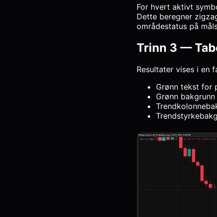
For hvert aktivt symb
Dette beregner zigzag,
områdestatus på mål
Trinn 3 — Tab
Resultater vises i en 
Grønn tekst for 
Grønn bakgrunn 
Trendkolonnebakg
Trendstyrkebakg