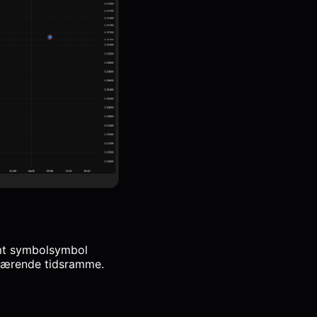
omt symbolsymbol
åværende tidsramme.