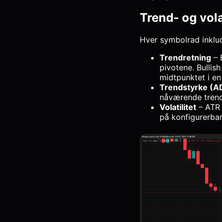
Trend- og vola
Hver symbolrad inklu
Trendretning
– 
pivotene. Bullis
midtpunktet i en 
Trendstyrke (A
nåværende trend
Volatilitet
– ATR 
på konfigurerbar