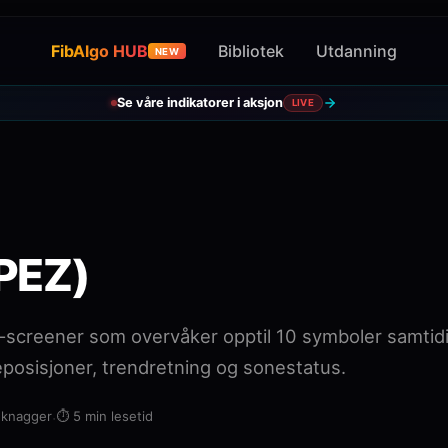
FibAlgo HUB
Bibliotek
Utdanning
NEW
Se våre indikatorer i aksjon
LIVE
PEZ)
-screener som overvåker opptil 10 symboler samtid
posisjoner, trendretning og sonestatus.
knagger
·
⏱️
5 min lesetid