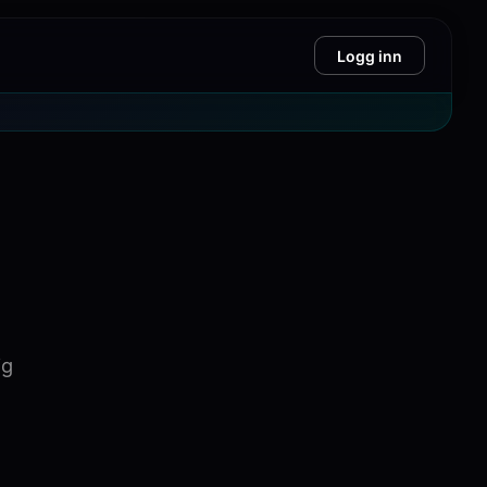
Logg inn
ig