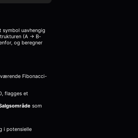
rt symbol uavhengig
strukturen (A → B-
enfor, og beregner
åværende Fibonacci-
, flagges et
Salgsområde
som
 i potensielle