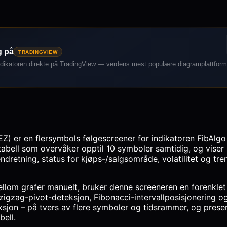
g på
TRADINGVIEW
dikatoren direkte på TradingView — verdens mest populære diagramplattform
EZ) er en flersymbols følgescreener for indikatoren FibAlgo
tabell som overvåker opptil 10 symboler samtidig, og viser
rendretning, status for kjøps-/salgsområde, volatilitet og tre
mellom grafer manuelt, bruker denne screeneren en forenkle
zigzag-pivot-deteksjon, Fibonacci-intervallposisjonering o
sjon – på tvers av flere symboler og tidsrammer, og presen
bell.