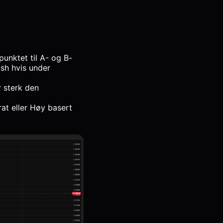
nktet til A- og B-
ish hvis under
r sterk den
at eller Høy basert