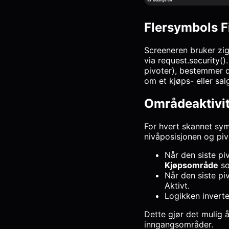
Flersymbols 
Screeneren bruker zi
via request.security()
pivoter), bestemmer d
om et kjøps- eller sal
Områdeaktivit
For hvert skannet sy
nivåposisjonen og piv
Når den siste pi
Kjøpsområde
so
Når den siste pi
Aktivt.
Logikken inverte
Dette gjør det mulig å
inngangsområder.