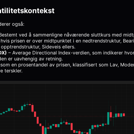
tilitetskontekst
derer også:
Bestemt ved å sammenligne nåværende sluttkurs med midtpu
h hvis prisen er over midtpunktet i en nedtrendstruktur, Bear
opptrendstruktur, Sideveis ellers.
DX)
– Average Directional Index-verdien, som indikerer hvo
en er uavhengig av retning.
som en prosentandel av prisen, klassifisert som Lav, Moder
e terskler.