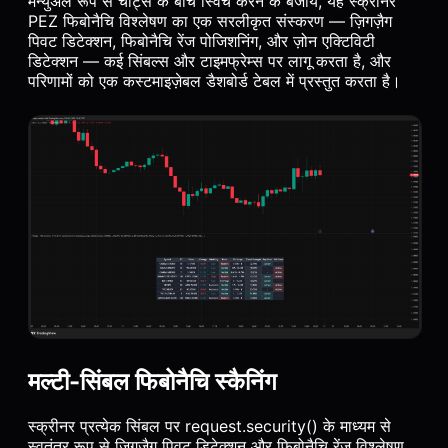
मैन्युअल रूप से चार्ट्स के बीच स्विच करने के बजाय, यह स्क्रीनर
PEZ फिबोनैचि विश्लेषण का एक सरलीकृत संस्करण — ज़िगज़ैग
पिवट डिटेक्शन, फिबोनैचि रेंज पोजिशनिंग, और ज़ोन एक्टिविटी
डिटेक्शन — कई सिंबल्स और टाइमफ्रेम्स पर लागू करता है, और
परिणामों को एक कस्टमाइज़ेबल डैशबोर्ड टेबल में प्रस्तुत करता है।
मल्टी-सिंबल फिबोनैचि स्कैनिंग
स्क्रीनर प्रत्येक सिंबल पर request.security() के माध्यम से
स्वतंत्र रूप से ज़िगज़ैग पिवट डिटेक्शन और फिबोनैचि रेंज विश्लेषण