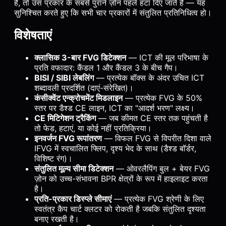
है, तो उस प्रकार के सबसे पुराने ज़ोन पहले हटा दिए जाते हैं — यह
सुनिश्चित करते हुए कि सभी चार प्रकारों में संतुलित प्रतिनिधित्व हो।
विशेषताएं
क्लासिक 3-बार FVG डिटेक्शन
— ICT की मूल परिभाषा के
प्रति वफादार: कैंडल 1 और कैंडल 3 के बीच गैप।
BISI / SIBI लेबलिंग
— प्रत्येक बॉक्स के अंदर उचित ICT
शब्दावली प्रदर्शित (दाएं-संरेखित)।
कंसीक्वेंट एन्क्रोचमेंट मिडलाइन
— प्रत्येक FVG के 50%
स्तर पर डैश्ड CE लाइन, ICT का "आदर्श भरण" लक्ष्य।
CE मिटिगेशन ट्रैकिंग
— जब कीमत CE स्तर तक पहुंचती है
तो फेड, हटाएं, या कोई नहीं प्रतिक्रिया।
इनवर्जन FVG रूपांतरण
— विफल FVG से विपरीत दिशा वाले
IFVG में स्वचालित फ्लिप, दृश्य भेद के साथ (डैश्ड बॉर्डर,
विशिष्ट रंग)।
संतुलित मूल्य सीमा डिटेक्शन
— ओवरलैपिंग बुल + बेयर FVG
ज़ोन को उच्च-संभावना BPR क्षेत्रों के रूप में हाइलाइट करता
है।
प्रति-प्रकार डिस्प्ले सीमाएं
— प्रत्येक FVG श्रेणी के लिए
स्वतंत्र कैप चार्ट क्लटर को रोकती है जबकि संतुलित दृश्यता
बनाए रखती है।