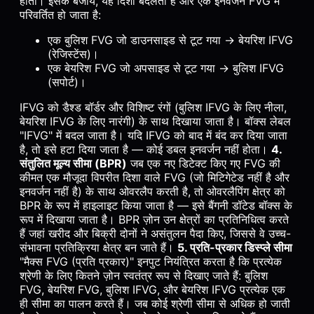
होता। इसके बजाय, यह दिशा बदलता है और एक इनवर्जन FVG में
परिवर्तित हो जाता है:
एक बुलिश FVG जो डाउनसाइड से टूट गया → बेयरिश IFVG
(रेजिस्टेंस)।
एक बेयरिश FVG जो अपसाइड से टूट गया → बुलिश IFVG
(सपोर्ट)।
IFVG को डैश्ड बॉर्डर और विशिष्ट रंगों (बुलिश IFVG के लिए नीला,
बेयरिश IFVG के लिए नारंगी) के साथ दिखाया जाता है। बॉक्स लेबल
"IFVG" में बदल जाता है। यदि IFVG को बाद में बंद कर दिया जाता
है, तो इसे हटा दिया जाता है — कोई डबल इनवर्जन नहीं होता।
4.
संतुलित मूल्य सीमा (BPR)
जब एक नए डिटेक्ट किए गए FVG की
कीमत एक मौजूदा विपरीत दिशा वाले FVG (जो मिटिगेटेड नहीं है और
इनवर्जन नहीं है) के साथ ओवरलैप करती है, तो ओवरलैपिंग क्षेत्र को
BPR के रूप में हाइलाइट किया जाता है — इसे बैंगनी डॉटेड बॉक्स के
रूप में दिखाया जाता है। BPR ज़ोन उन क्षेत्रों का प्रतिनिधित्व करते
हैं जहां खरीद और बिक्री दोनों ने असंतुलन पैदा किए, जिससे वे उच्च-
संभावना प्रतिक्रिया क्षेत्र बन जाते हैं।
5. प्रति-प्रकार डिस्प्ले सीमा
"मैक्स FVG (प्रति प्रकार)" इनपुट नियंत्रित करता है कि प्रत्येक
श्रेणी के लिए कितने ज़ोन स्वतंत्र रूप से दिखाए जाते हैं: बुलिश
FVG, बेयरिश FVG, बुलिश IFVG, और बेयरिश IFVG प्रत्येक एक
ही सीमा का पालन करते हैं। जब कोई श्रेणी सीमा से अधिक हो जाती