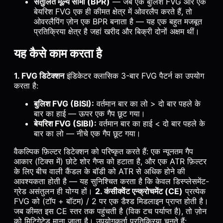
संतुलित मूल्य सीमा (BPR)
— जब एक बुलिश FVG और एक
बेयरिश FVG एक ही कीमत क्षेत्र में ओवरलैप करते हैं, तो
ओवरलैपिंग ज़ोन एक BPR बनाता है — यह एक बहुत मजबूत
प्रतिक्रिया क्षेत्र है जहां खरीद और बिक्री दोनों अक्षम थीं।
यह कैसे काम करता है
1. FVG डिटेक्शन
इंडिकेटर क्लासिक 3-बार FVG पैटर्न का उपयोग
करता है:
बुलिश FVG (BISI):
वर्तमान बार का लो > दो बार पहले के
बार का हाई — ऊपर एक गैप छूट गया।
बेयरिश FVG (SIBI):
वर्तमान बार का हाई < दो बार पहले के
बार का लो — नीचे एक गैप छूट गया।
वैकल्पिक फ़िल्टर डिटेक्शन को परिष्कृत करते हैं: एक न्यूनतम गैप
आकार (टिक्स में) छोटे शोर गैप्स को हटाता है, और एक ATR फ़िल्टर
के लिए बीच वाली कैंडल के बॉडी को ATR से अधिक होने की
आवश्यकता होती है — यह सुनिश्चित करता है कि केवल डिस्प्लेसमेंट-
ग्रेड असंतुलन ही योग्य हों।
2. कंसीक्वेंट एन्क्रोचमेंट (CE)
प्रत्येक
FVG को (टॉप + बॉटम) / 2 पर एक डैश्ड मिडलाइन प्राप्त होती है।
जब कीमत इस CE स्तर तक पहुंचती है (विक टच पर्याप्त है), तो ज़ोन
को मिटिगेटेड माना जाता है। उपयोगकर्ता प्रतिक्रिया चुनते हैं: