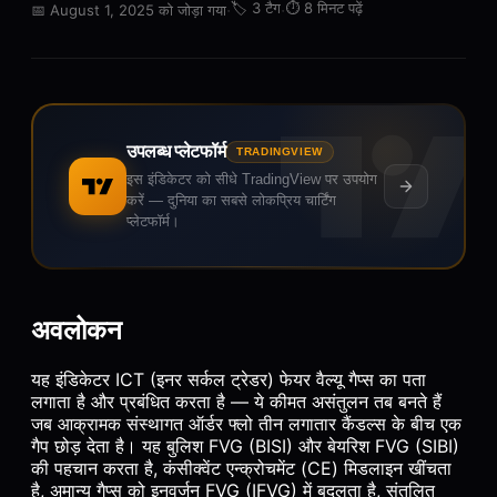
·
🏷️
3 टैग
·
⏱️
8 मिनट पढ़ें
📅
August 1, 2025 को जोड़ा गया
उपलब्ध प्लेटफॉर्म
TRADINGVIEW
इस इंडिकेटर को सीधे TradingView पर उपयोग
करें — दुनिया का सबसे लोकप्रिय चार्टिंग
प्लेटफॉर्म।
अवलोकन
यह इंडिकेटर ICT (इनर सर्कल ट्रेडर) फेयर वैल्यू गैप्स का पता
लगाता है और प्रबंधित करता है — ये कीमत असंतुलन तब बनते हैं
जब आक्रामक संस्थागत ऑर्डर फ्लो तीन लगातार कैंडल्स के बीच एक
गैप छोड़ देता है। यह बुलिश FVG (BISI) और बेयरिश FVG (SIBI)
की पहचान करता है, कंसीक्वेंट एन्क्रोचमेंट (CE) मिडलाइन खींचता
है, अमान्य गैप्स को इनवर्जन FVG (IFVG) में बदलता है, संतुलित