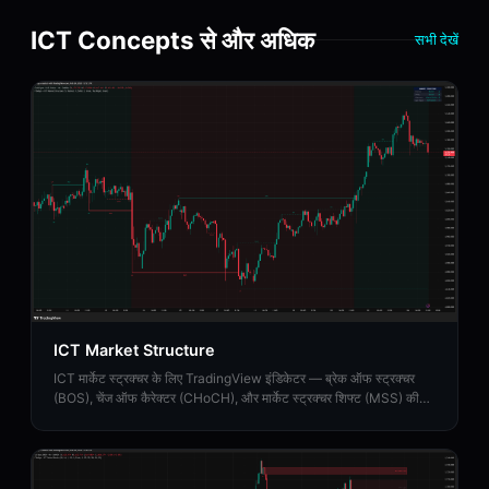
ICT Concepts से और अधिक
सभी देखें
ICT Market Structure
ICT मार्केट स्ट्रक्चर के लिए TradingView इंडिकेटर — ब्रेक ऑफ स्ट्रक्चर
(BOS), चेंज ऑफ कैरेक्टर (CHoCH), और मार्केट स्ट्रक्चर शिफ्ट (MSS) की
पहचान करता है।