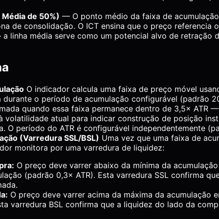
ha Média de 50%)
— O ponto médio da faixa de acumulação
ona de consolidação. O ICT ensina que o preço referencia o
a linha média serve como um potencial alvo de retração 
na
ulação
O indicador calcula uma faixa de preço móvel usan
a durante o período de acumulação configurável (padrão 2
rmada quando essa faixa permanece dentro de 3,5× ATR —
 volatilidade atual para indicar construção de posição inst
ia. O período do ATR é configurável independentemente (p
ação (Varredura SSL/BSL)
Uma vez que uma faixa de acu
ador monitora por uma varredura de liquidez:
pra:
O preço deve varrer abaixo da mínima da acumulação
ulação (padrão 0,3× ATR). Esta varredura SSL confirma que
mada.
a:
O preço deve varrer acima da máxima da acumulação 
sta varredura BSL confirma que a liquidez do lado da comp