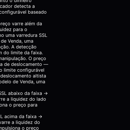
nto o dinheiro
icador detecta a
configurável baseado
reço varre além da
quidez para o
omo uma varredura SSL
 de Venda, uma
ação. A detecção
do limite da faixa.
manipulação. O preço
ela de deslocamento —
limite configurável
deslocamento altista
odelo de Venda, uma
SL abaixo da faixa →
rre a liquidez do lado
iona o preço para
L acima da faixa →
varre a liquidez do
mpulsiona o preço