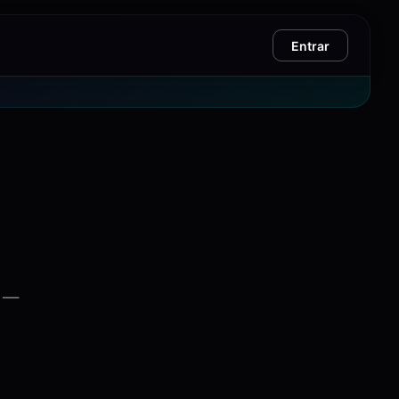
Entrar
T —