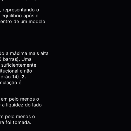
, representando o
 equilíbrio após o
dentro de um modelo
do a máxima mais alta
0 barras). Uma
 suficientemente
itucional e não
adrão 14).
2.
mulação é
 em pelo menos o
 a liquidez do lado
em pelo menos o
ra foi tomada.