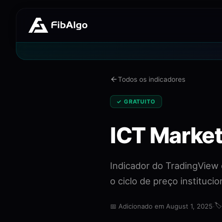
Todos os indicadores
✓ GRATUITO
ICT Marke
Indicador do TradingView
o ciclo de preço instituci
·
🏷
📅
Adicionado em August 1, 2025