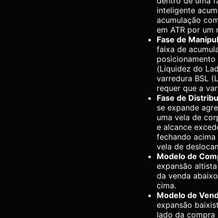
dentro de uma fa
inteligente acum
acumulação como
em ATR por um 
Fase de Manipu
faixa de acumula
posicionamento 
(Liquidez do La
varredura BSL (
requer que a var
Fase de Distrib
se expande agre
uma vela de cor
e alcance exced
fechando acima 
vela de desloca
Modelo de Comp
expansão altista
da venda abaixo
cima.
Modelo de Vend
expansão baixista
lado da compra 