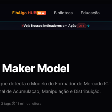
FibAlgo HUB
Biblioteca
Educação
NEW
Veja Nossos Indicadores em Ação
LIVE
t Maker Model
 que detecta o Modelo do Formador de Mercado IC
onal de Acumulação, Manipulação e Distribuição.
️
3 tags
·
⏱️
11 min de leitura