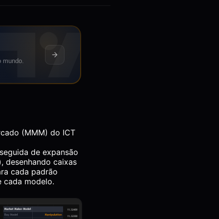
do mundo.
ercado (MMM) do ICT
L seguida de expansão
), desenhando caixas
para cada padrão
e cada modelo.