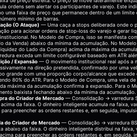
ixa de preço estreita. O preço se move lateralmente enqua
ula ordens sem alertar os participantes de varejo. Este ind
 uma faixa de preço que permanece dentro de um limite 
número mínimo de barras.
lação (O Ataque)
— Uma caça a stops deliberada onde o p
ção para acionar ordens de stop-loss do varejo e gerar li
institucional. No Modelo de Compra, isso se manifesta c
do da Venda) abaixo da mínima da acumulação. No Modelo
Liquidez do Lado da Compra) acima da máxima da acumul
redura exceda um limite configurável baseado em ATR além 
uição / Expansão
— O movimento institucional real após a 
ssivamente na direção pretendida, confirmado por uma v
po grande com uma proporção corpo/alcance que excede o 
endo 80% do ATR. Para o Modelo de Compra, uma vela de 
da máxima da acumulação confirma a expansão. Para o M
mento baixista fechando abaixo da mínima da acumulação.
ra do Criador de Mercado
— Consolidação → varredura S
 acima da faixa. O dinheiro inteligente acumula na faixa, va
 para preencher as ordens restantes e, em seguida, impuls
a do Criador de Mercado
— Consolidação → varredura BS
 abaixo da faixa. O dinheiro inteligente distribui na faixa, 
acima para preencher as ordens restantes e, em seguida, i