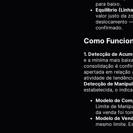
para baixo.
Equilíbrio (Lin
valor justo da z
deslocamento — 
confirmado.
Como Funcio
1. Detecção de Acum
e a mínima mais baix
consolidação é confi
apertada em relação à
atividade de tendênc
Detecção de Manipul
estabelecida, o indic
Modelo de Com
Limite de Manip
da venda foi to
Modelo de Vend
mesmo limite. E