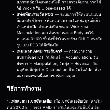
สภาพคล่องใดแหล่งหนึ่งนี้ การตรวจจับสามารถใช้
วิธี Wick หรือ Close-based ได้
แท่งเทียนรายวัน PO3
— ระบบการให้คะแนนแบบ
ย้อนหลังที่วิเคราะห์แท่งเทียนรายวันที่สมบูรณ์แล้ว
ตำแหน่งเปิด ตำแหน่งปิด ขนาด Wick ของ
Manipulation และอัตราส่วนของ Body จะให้
คะแนน 0–100 ซึ่งบ่งชี้ว่าโครงสร้าง OHLC ตรงกับ
รูปแบบ PO3 ได้ดีเพียงใด
เทมเพลต AMD รายสัปดาห์
— กรอบงานราย
สัปดาห์ของ ICT: วันจันทร์ = Accumulation, วัน
อังคาร = Manipulation, วันพุธ = Reversal, วัน
พฤหัสบดี/ศุกร์ = Distribution ป้ายวันในสัปดาห์จะ
แมปเทมเพลตนี้ลงบนชาร์ตของคุณ
วิธีการทำงาน
1. เฟสสะสม (เซสชันเอเชีย)
เมื่อเซสชันเอเชียเปิด (ค่าเริ่ม
ต้น 20:00 ET) วงจร AMD รายวันใหม่จะเริ่มต้นขึ้น อิน