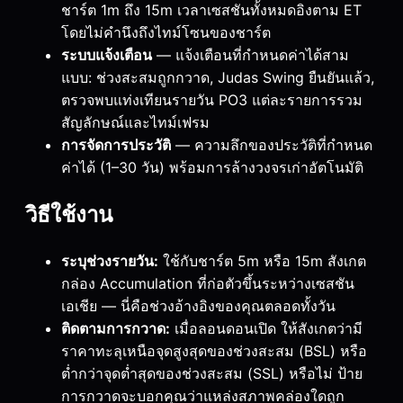
ชาร์ต 1m ถึง 15m เวลาเซสชันทั้งหมดอิงตาม ET
โดยไม่คำนึงถึงไทม์โซนของชาร์ต
ระบบแจ้งเตือน
— แจ้งเตือนที่กำหนดค่าได้สาม
แบบ: ช่วงสะสมถูกกวาด, Judas Swing ยืนยันแล้ว,
ตรวจพบแท่งเทียนรายวัน PO3 แต่ละรายการรวม
สัญลักษณ์และไทม์เฟรม
การจัดการประวัติ
— ความลึกของประวัติที่กำหนด
ค่าได้ (1–30 วัน) พร้อมการล้างวงจรเก่าอัตโนมัติ
วิธีใช้งาน
ระบุช่วงรายวัน:
ใช้กับชาร์ต 5m หรือ 15m สังเกต
กล่อง Accumulation ที่ก่อตัวขึ้นระหว่างเซสชัน
เอเชีย — นี่คือช่วงอ้างอิงของคุณตลอดทั้งวัน
ติดตามการกวาด:
เมื่อลอนดอนเปิด ให้สังเกตว่ามี
ราคาทะลุเหนือจุดสูงสุดของช่วงสะสม (BSL) หรือ
ต่ำกว่าจุดต่ำสุดของช่วงสะสม (SSL) หรือไม่ ป้าย
การกวาดจะบอกคุณว่าแหล่งสภาพคล่องใดถูก