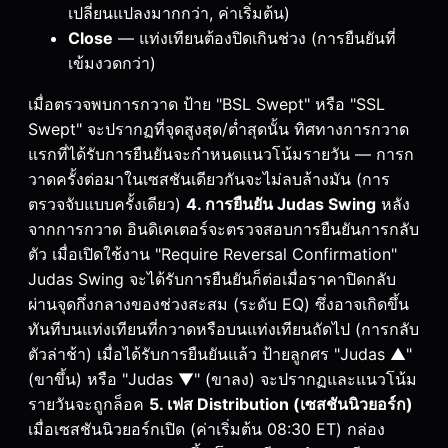
เปลี่ยนแปลงมากกว่า, ค่าเริ่มต้น)
Close
— แท่งเทียนต้องปิดเกินช่วง (การยืนยันที่
เข้มงวดกว่า)
เมื่อตรวจพบการกวาด ป้าย "BSL Swept" หรือ "SSL
Swept" จะปรากฏที่จุดสูงสุด/ต่ำสุดนั้น ทิศทางการกวาด
แรกที่ได้รับการยืนยันจะกำหนดแนวโน้มรายวัน — การก
วาดครั้งต่อมาในเซสชันเดียวกันจะไม่ลบล้างมัน (การ
ตรวจจับแบบครั้งเดียว)
4. การยืนยัน Judas Swing
หลัง
จากการกวาด อินดิเคเตอร์จะตรวจสอบการยืนยันการกลับ
ตัว เมื่อเปิดใช้งาน "Require Reversal Confirmation"
Judas Swing จะได้รับการยืนยันก็ต่อเมื่อราคาปิดกลับ
ผ่านจุดกึ่งกลางของช่วงสะสม (ระดับ EQ) ซึ่งอาจเกิดขึ้น
ทันทีบนแท่งเทียนที่กวาดหรือบนแท่งเทียนถัดไป (การกลับ
ตัวล่าช้า) เมื่อได้รับการยืนยันแล้ว ป้ายลูกศร "Judas ▲"
(ขาขึ้น) หรือ "Judas ▼" (ขาลง) จะปรากฏและแนวโน้ม
รายวันจะถูกล็อค
5. เฟส Distribution (เซสชันนิวยอร์ก)
เมื่อเซสชันนิวยอร์กเปิด (ค่าเริ่มต้น 08:30 ET) กล่อง