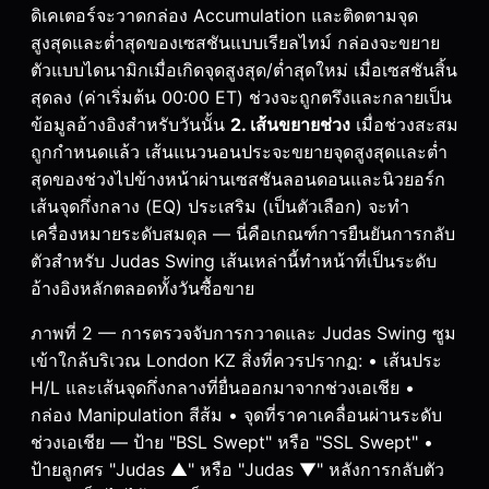
ดิเคเตอร์จะวาดกล่อง Accumulation และติดตามจุด
สูงสุดและต่ำสุดของเซสชันแบบเรียลไทม์ กล่องจะขยาย
ตัวแบบไดนามิกเมื่อเกิดจุดสูงสุด/ต่ำสุดใหม่ เมื่อเซสชันสิ้น
สุดลง (ค่าเริ่มต้น 00:00 ET) ช่วงจะถูกตรึงและกลายเป็น
ข้อมูลอ้างอิงสำหรับวันนั้น
2. เส้นขยายช่วง
เมื่อช่วงสะสม
ถูกกำหนดแล้ว เส้นแนวนอนประจะขยายจุดสูงสุดและต่ำ
สุดของช่วงไปข้างหน้าผ่านเซสชันลอนดอนและนิวยอร์ก
เส้นจุดกึ่งกลาง (EQ) ประเสริม (เป็นตัวเลือก) จะทำ
เครื่องหมายระดับสมดุล — นี่คือเกณฑ์การยืนยันการกลับ
ตัวสำหรับ Judas Swing เส้นเหล่านี้ทำหน้าที่เป็นระดับ
อ้างอิงหลักตลอดทั้งวันซื้อขาย
ภาพที่ 2 — การตรวจจับการกวาดและ Judas Swing ซูม
เข้าใกล้บริเวณ London KZ สิ่งที่ควรปรากฏ: • เส้นประ
H/L และเส้นจุดกึ่งกลางที่ยื่นออกมาจากช่วงเอเชีย •
กล่อง Manipulation สีส้ม • จุดที่ราคาเคลื่อนผ่านระดับ
ช่วงเอเชีย — ป้าย "BSL Swept" หรือ "SSL Swept" •
ป้ายลูกศร "Judas ▲" หรือ "Judas ▼" หลังการกลับตัว