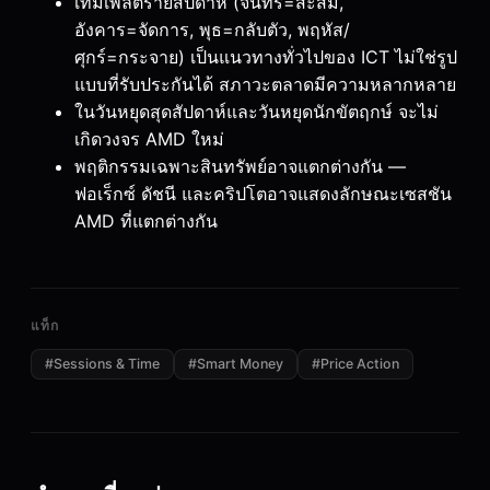
เทมเพลตรายสัปดาห์ (จันทร์=สะสม,
อังคาร=จัดการ, พุธ=กลับตัว, พฤหัส/
ศุกร์=กระจาย) เป็นแนวทางทั่วไปของ ICT ไม่ใช่รูป
แบบที่รับประกันได้ สภาวะตลาดมีความหลากหลาย
ในวันหยุดสุดสัปดาห์และวันหยุดนักขัตฤกษ์ จะไม่
เกิดวงจร AMD ใหม่
พฤติกรรมเฉพาะสินทรัพย์อาจแตกต่างกัน —
ฟอเร็กซ์ ดัชนี และคริปโตอาจแสดงลักษณะเซสชัน
AMD ที่แตกต่างกัน
แท็ก
#
Sessions & Time
#
Smart Money
#
Price Action