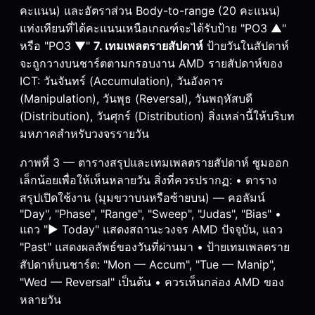
คะแนน) และอัตราส่วน Body-to-range (20 คะแนน)
แท่งเทียนที่ได้คะแนนเหนือเกณฑ์จะได้รับป้าย "PO3 ▲"
หรือ "PO3 ▼"
7. เทมเพลตรายสัปดาห์
ป้ายวันในสัปดาห์
จะถูกวางบนชาร์ตตามกรอบงาน AMD รายสัปดาห์ของ
ICT: วันจันทร์ (Accumulation), วันอังคาร
(Manipulation), วันพุธ (Reversal), วันพฤหัสบดี
(Distribution), วันศุกร์ (Distribution) สิ่งเหล่านี้ให้บริบท
มหภาคสำหรับวงจรรายวัน
ภาพที่ 3 — ตารางสรุปและเทมเพลตรายสัปดาห์ ซูมออก
เล็กน้อยเพื่อให้เห็นหลายวัน สิ่งที่ควรปรากฏ: • ตาราง
สรุปเปิดใช้งาน (มุมขวาบนหรือซ้ายบน) — คอลัมน์
"Day", "Phase", "Range", "Sweep", "Judas", "Bias" •
แถว "► Today" แสดงสถานะวงจร AMD ปัจจุบัน, แถว
"Past" แสดงผลลัพธ์ของวันที่ผ่านมา • ป้ายเทมเพลตราย
สัปดาห์บนชาร์ต: "Mon — Accum", "Tue — Manip",
"Wed — Reversal" เป็นต้น • ควรเห็นกล่อง AMD ของ
หลายวัน