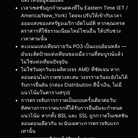
เวลาเซสชันถูกกำหนดคงที่ใน Eastern Time (ET /
America/New_York) โดยจะปรับให้เข้ากับเวลา
ออมแสงของสหรัฐอเมริกาอัตโนมัติ หากคุณเทรด
ตราสารที่ใช้ธรรมเนียมไทม์โซนอื่น ให้ปรับช่วง
เวลาตามนั้น
คะแนนแท่งเทียนรายวัน PO3 เป็นแบบย้อนหลัง —
มันจะติดป้ายแท่งเทียนของเมื่อวานที่สมบูรณ์แล้ว
ไม่ใช่แท่งเทียนปัจจุบัน
ไม่ใช่วันทุกวันจะผลิตวงจร AMD ที่ชัดเจน หาก
ลอนดอนไม่กวาดช่วงสะสม วงจรรายวันจะยังไม่ได้
รับการยืนยัน (กล่อง Distribution สีน้ำเงิน, ไม่มี
แนวโน้มในตารางสรุป)
การตรวจจับการกวาดเป็นแบบครั้งเดียวต่อวัน:
ทิศทางการกวาดแรกที่ได้รับการยืนยันจะกำหนด
แนวโน้ม หากทั้ง BSL และ SSL ถูกกวาดในเซสชัน
ลอนดอนเดียวกัน จะนับเฉพาะการตรวจจับแรก
เท่านั้น