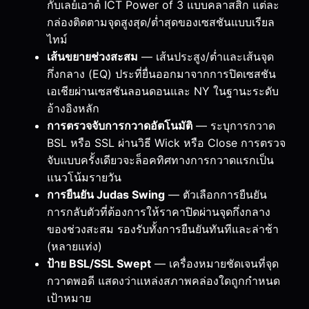
กับเลย์เอาต์ ICT Power of 3 แบบคลาสสิก แต่ละ
กล่องติดตามจุดสูงสุด/ต่ำสุดของเซสชันแบบเรียล
ไทม์
เส้นขยายช่วงสะสม
— เส้นประสูง/ต่ำและเส้นจุด
กึ่งกลาง (EQ) ประที่ยื่นออกมาจากการปิดเซสชัน
เอเชียผ่านเซสชันลอนดอนและ NY ในฐานะระดับ
อ้างอิงหลัก
การตรวจจับการกวาดอัตโนมัติ
— ระบุการกวาด
BSL หรือ SSL ผ่านวิธี Wick หรือ Close การตรวจ
จับแบบครั้งเดียวจะล็อคทิศทางการกวาดแรกเป็น
แนวโน้มรายวัน
การยืนยัน Judas Swing
— ตัวเลือกการยืนยัน
การกลับตัวที่ต้องการให้ราคาปิดผ่านจุดกึ่งกลาง
ของช่วงสะสม รองรับทั้งการยืนยันทันทีและล่าช้า
(หลายแท่ง)
ป้าย BSL/SSL Swept
— เครื่องหมายชัดเจนที่จุด
กวาดพอดี แสดงว่าแหล่งสภาพคล่องใดถูกกำหนด
เป้าหมาย