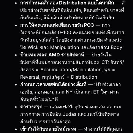
การกำหนดสีกล่อง Distribution แบบไดนามิก
— สี
เขียวสำหรับขาขึ้นที่ยืนยันแล้ว, สีแดงสำหรับขาลงที่
ยืนยันแล้ว, สีน้ำเงินสำหรับทิศทางที่ยังไม่ยืนยัน
การให้คะแนนแท่งเทียนรายวัน PO3
— การ
วิเคราะห์ย้อนหลัง 0–100 คะแนนของแท่งเทียนราย
วันที่สมบูรณ์แล้ว โดยอิงจากตำแหน่งเปิด ตำแหน่ง
ปิด Wick ของ Manipulation และอัตราส่วน Body
ป้ายเทมเพลต AMD รายสัปดาห์
— ป้ายวันใน
สัปดาห์ที่แมปกรอบงานรายสัปดาห์ของ ICT: จันทร์/
อังคาร = Accumulation/Manipulation, พุธ =
Reversal, พฤหัส/ศุกร์ = Distribution
กำหนดเวลาเซสชันได้อย่างเต็มที่
— ปรับช่วงเวลา
เอเชีย, ลอนดอน, และ NY เป็นเวลา ET ใดๆ ผ่าน
อินพุตชั่วโมง/นาที
ตารางสรุป
— แสดงเฟสปัจจุบัน ช่วงสะสม สถานะ
การกวาด การยืนยัน Judas และแนวโน้มทิศทาง
สำหรับวงจรรายวันล่าสุด
เข้ากันได้กับหลายไทม์เฟรม
— ทำงานได้ดีที่สุดบน