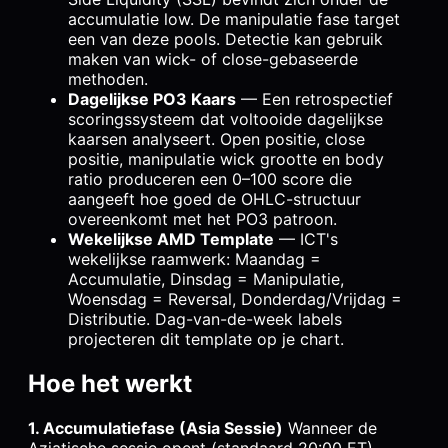
accumulatie low. De manipulatie fase target
een van deze pools. Detectie kan gebruik
maken van wick- of close-gebaseerde
methoden.
Dagelijkse PO3 Kaars
— Een retrospectief
scoringssysteem dat voltooide dagelijkse
kaarsen analyseert. Open positie, close
positie, manipulatie wick grootte en body
ratio produceren een 0–100 score die
aangeeft hoe goed de OHLC-structuur
overeenkomt met het PO3 patroon.
Wekelijkse AMD Template
— ICT's
wekelijkse raamwerk: Maandag =
Accumulatie, Dinsdag = Manipulatie,
Woensdag = Reversal, Donderdag/Vrijdag =
Distributie. Dag-van-de-week labels
projecteren dit template op je chart.
Hoe het werkt
1. Accumulatiefase (Asia Sessie)
Wanneer de
Aziatische sessie opent (standaard 20:00 ET),