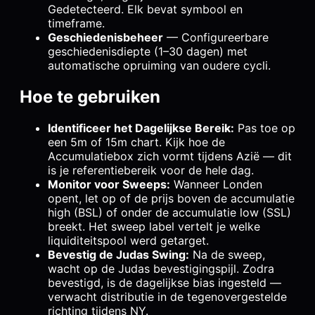
Gedetecteerd. Elk bevat symbool en
timeframe.
Geschiedenisbeheer
— Configureerbare
geschiedenisdiepte (1–30 dagen) met
automatische opruiming van oudere cycli.
Hoe te gebruiken
Identificeer het Dagelijkse Bereik:
Pas toe op
een 5m of 15m chart. Kijk hoe de
Accumulatiebox zich vormt tijdens Azië — dit
is je referentiebereik voor de hele dag.
Monitor voor Sweeps:
Wanneer Londen
opent, let op of de prijs boven de accumulatie
high (BSL) of onder de accumulatie low (SSL)
breekt. Het sweep label vertelt je welke
liquiditeitspool werd getarget.
Bevestig de Judas Swing:
Na de sweep,
wacht op de Judas bevestigingspijl. Zodra
bevestigd, is de dagelijkse bias ingesteld —
verwacht distributie in de tegenovergestelde
richting tijdens NY.