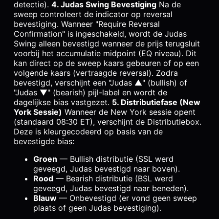
detectie).
4. Judas Swing Bevestiging
Na de
sweep controleert de indicator op reversal
bevestiging. Wanneer "Require Reversal
Confirmation" is ingeschakeld, wordt de Judas
Swing alleen bevestigd wanneer de prijs terugsluit
voorbij het accumulatie midpoint (EQ niveau). Dit
kan direct op de sweep kaars gebeuren of op een
volgende kaars (vertraagde reversal). Zodra
bevestigd, verschijnt een "Judas ▲" (bullish) of
"Judas ▼" (bearish) pijl-label en wordt de
dagelijkse bias vastgezet.
5. Distributiefase (New
York Sessie)
Wanneer de New York sessie opent
(standaard 08:30 ET), verschijnt de Distributiebox.
Deze is kleurgecodeerd op basis van de
bevestigde bias:
Groen
— Bullish distributie (SSL werd
geveegd, Judas bevestigd naar boven).
Rood
— Bearish distributie (BSL werd
geveegd, Judas bevestigd naar beneden).
Blauw
— Onbevestigd (er vond geen sweep
plaats of geen Judas bevestiging).