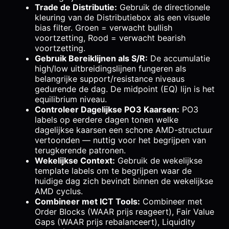
Trade de Distributie:
Gebruik de directionele
kleuring van de Distributiebox als een visuele
bias filter. Groen = verwacht bullish
voortzetting, Rood = verwacht bearish
voortzetting.
Gebruik Bereiklijnen als S/R:
De accumulatie
high/low uitbreidingslijnen fungeren als
belangrijke support/resistance niveaus
gedurende de dag. De midpoint (EQ) lijn is het
equilibrium niveau.
Controleer Dagelijkse PO3 Kaarsen:
PO3
labels op eerdere dagen tonen welke
dagelijkse kaarsen een schone AMD-structuur
vertoonden — nuttig voor het begrijpen van
terugkerende patronen.
Wekelijkse Context:
Gebruik de wekelijkse
template labels om te begrijpen waar de
huidige dag zich bevindt binnen de wekelijkse
AMD cyclus.
Combineer met ICT Tools:
Combineer met
Order Blocks (WAAR prijs reageert), Fair Value
Gaps (WAAR prijs rebalanceert), Liquidity