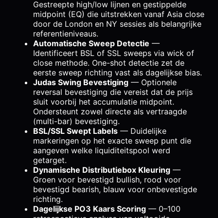
Gestreepte high/low lijnen en gestippelde
midpoint (EQ) die uitstrekken vanaf Asia close
door de London en NY sessies als belangrijke
referentieniveaus.
Automatische Sweep Detectie
—
Identificeert BSL of SSL sweeps via wick of
close methode. One-shot detectie zet de
eerste sweep richting vast als dagelijkse bias.
Judas Swing Bevestiging
— Optionele
reversal bevestiging die vereist dat de prijs
sluit voorbij het accumulatie midpoint.
Ondersteunt zowel directe als vertraagde
(multi-bar) bevestiging.
BSL/SSL Swept Labels
— Duidelijke
markeringen op het exacte sweep punt die
aangeven welke liquiditeitspool werd
getarget.
Dynamische Distributiebox Kleuring
—
Groen voor bevestigd bullish, rood voor
bevestigd bearish, blauw voor onbevestigde
richting.
Dagelijkse PO3 Kaars Scoring
— 0–100