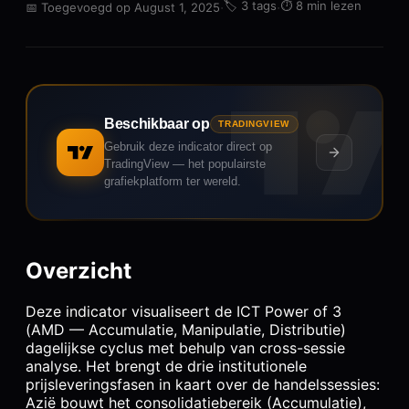
·
🏷️
3 tags
·
⏱️
8 min lezen
📅
Toegevoegd op August 1, 2025
Beschikbaar op
TRADINGVIEW
Gebruik deze indicator direct op
TradingView — het populairste
grafiekplatform ter wereld.
Overzicht
Deze indicator visualiseert de ICT Power of 3
(AMD — Accumulatie, Manipulatie, Distributie)
dagelijkse cyclus met behulp van cross-sessie
analyse. Het brengt de drie institutionele
prijsleveringsfasen in kaart over de handelssessies:
Azië bouwt het consolidatiebereik (Accumulatie),