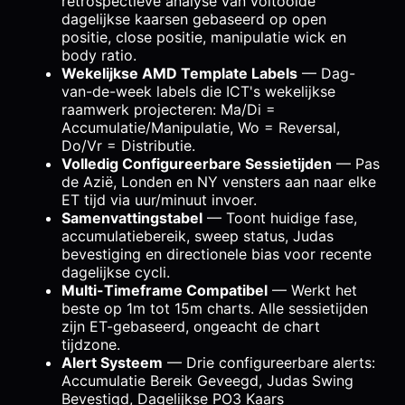
retrospectieve analyse van voltooide
dagelijkse kaarsen gebaseerd op open
positie, close positie, manipulatie wick en
body ratio.
Wekelijkse AMD Template Labels
— Dag-
van-de-week labels die ICT's wekelijkse
raamwerk projecteren: Ma/Di =
Accumulatie/Manipulatie, Wo = Reversal,
Do/Vr = Distributie.
Volledig Configureerbare Sessietijden
— Pas
de Azië, Londen en NY vensters aan naar elke
ET tijd via uur/minuut invoer.
Samenvattingstabel
— Toont huidige fase,
accumulatiebereik, sweep status, Judas
bevestiging en directionele bias voor recente
dagelijkse cycli.
Multi-Timeframe Compatibel
— Werkt het
beste op 1m tot 15m charts. Alle sessietijden
zijn ET-gebaseerd, ongeacht de chart
tijdzone.
Alert Systeem
— Drie configureerbare alerts:
Accumulatie Bereik Geveegd, Judas Swing
Bevestigd, Dagelijkse PO3 Kaars