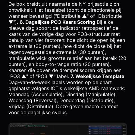
De box breidt uit naarmate de NY prijsactie zich
ontwikkelt. Het faselabel toont de directionele pijl
wanneer bevestigd ("Distributie ▲" of "Distributie
▼").
6. Dagelijkse PO3 Kaars Scoring
Bij elke
nieuwe dag scoort de indicator retrospectief de
kaars van de vorige dag voor PO3-structuur met
behulp van vier factoren: hoe dicht de open bij een
extreme is (30 punten), hoe dicht de close bij het
tegenovergestelde extreme is (30 punten),
manipulatie wick grootte relatief aan het bereik (20
punten), en body-to-range ratio (20 punten).
Kaarsen die boven de drempel scoren krijgen een
"PO3 ▲" of "PO3 ▼" label.
7. Wekelijkse Template
Dag-van-de-week labels worden op de chart
geplaatst volgens ICT's wekelijkse AMD raamwerk:
Maandag (Accumulatie), Dinsdag (Manipulatie),
Woensdag (Reversal), Donderdag (Distributie),
Vrijdag (Distributie). Deze geven macro context
voor de dagelijkse cyclus.