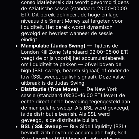
consolidatiebereik dat wordt gevormd tijdens
de Aziatische sessie (standaard 20:00–00:00
ET). Dit bereik definieert de hoge en lage
niveaus die Smart Money zal targeten voor
liquiditeit. Het bereik wordt dynamisch
gevolgd en bevriest wanneer de sessie
eindigt.
Manipulatie (Judas Swing)
— Tijdens de
London Kill Zone (standaard 02:00–05:00 ET)
veegt de prijs voorbij het accumulatiebereik
om liquiditeit te pakken — ofwel boven de
high (BSL sweep, bearish signaal) of onder de
low (SSL sweep, bullish signaal). Deze valse
uitbraak is de Judas Swing.
Distributie (True Move)
— De New York
sessie (standaard 08:30–16:00 ET) levert de
echte directionele beweging tegengesteld aan
de manipulatie sweep. Als BSL werd geveegd,
is de distributie bearish. Als SSL werd
geveegd, is de distributie bullish.
BSL / SSL Sweep
— Buy Side Liquidity (BSL)
bevindt zich boven de accumulatie high; Sell
Side Liquidity (SSL) bevindt zich onder de