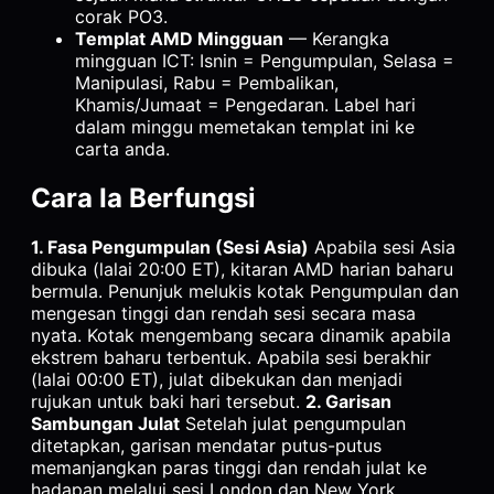
corak PO3.
Templat AMD Mingguan
— Kerangka
mingguan ICT: Isnin = Pengumpulan, Selasa =
Manipulasi, Rabu = Pembalikan,
Khamis/Jumaat = Pengedaran. Label hari
dalam minggu memetakan templat ini ke
carta anda.
Cara Ia Berfungsi
1. Fasa Pengumpulan (Sesi Asia)
Apabila sesi Asia
dibuka (lalai 20:00 ET), kitaran AMD harian baharu
bermula. Penunjuk melukis kotak Pengumpulan dan
mengesan tinggi dan rendah sesi secara masa
nyata. Kotak mengembang secara dinamik apabila
ekstrem baharu terbentuk. Apabila sesi berakhir
(lalai 00:00 ET), julat dibekukan dan menjadi
rujukan untuk baki hari tersebut.
2. Garisan
Sambungan Julat
Setelah julat pengumpulan
ditetapkan, garisan mendatar putus-putus
memanjangkan paras tinggi dan rendah julat ke
hadapan melalui sesi London dan New York.