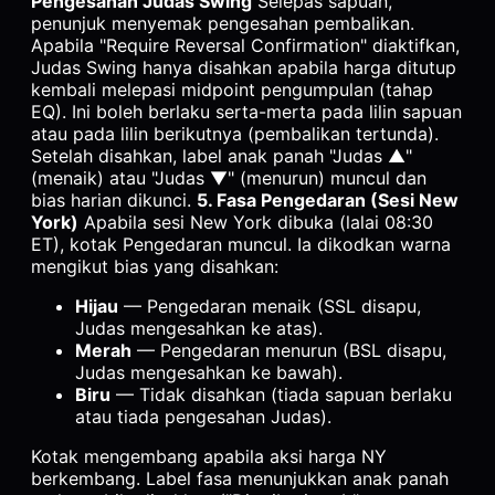
Pengesahan Judas Swing
Selepas sapuan,
penunjuk menyemak pengesahan pembalikan.
Apabila "Require Reversal Confirmation" diaktifkan,
Judas Swing hanya disahkan apabila harga ditutup
kembali melepasi midpoint pengumpulan (tahap
EQ). Ini boleh berlaku serta-merta pada lilin sapuan
atau pada lilin berikutnya (pembalikan tertunda).
Setelah disahkan, label anak panah "Judas ▲"
(menaik) atau "Judas ▼" (menurun) muncul dan
bias harian dikunci.
5. Fasa Pengedaran (Sesi New
York)
Apabila sesi New York dibuka (lalai 08:30
ET), kotak Pengedaran muncul. Ia dikodkan warna
mengikut bias yang disahkan:
Hijau
— Pengedaran menaik (SSL disapu,
Judas mengesahkan ke atas).
Merah
— Pengedaran menurun (BSL disapu,
Judas mengesahkan ke bawah).
Biru
— Tidak disahkan (tiada sapuan berlaku
atau tiada pengesahan Judas).
Kotak mengembang apabila aksi harga NY
berkembang. Label fasa menunjukkan anak panah