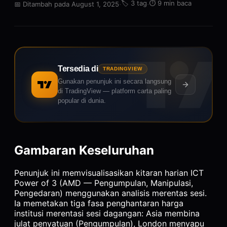
·
🏷️
3 tag
·
⏱️
9 min baca
📅
Ditambah pada August 1, 2025
Tersedia di
TRADINGVIEW
Gunakan penunjuk ini secara langsung
di TradingView — platform carta paling
popular di dunia.
Gambaran Keseluruhan
Penunjuk ini memvisualisasikan kitaran harian ICT
Power of 3 (AMD — Pengumpulan, Manipulasi,
Pengedaran) menggunakan analisis merentas sesi.
Ia memetakan tiga fasa penghantaran harga
institusi merentasi sesi dagangan: Asia membina
julat penyatuan (Pengumpulan), London menyapu