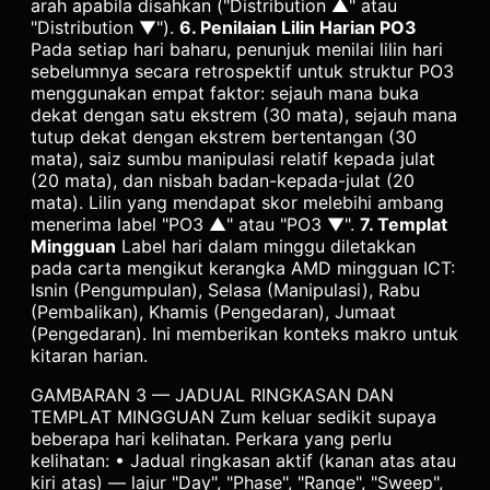
arah apabila disahkan ("Distribution ▲" atau
"Distribution ▼").
6. Penilaian Lilin Harian PO3
Pada setiap hari baharu, penunjuk menilai lilin hari
sebelumnya secara retrospektif untuk struktur PO3
menggunakan empat faktor: sejauh mana buka
dekat dengan satu ekstrem (30 mata), sejauh mana
tutup dekat dengan ekstrem bertentangan (30
mata), saiz sumbu manipulasi relatif kepada julat
(20 mata), dan nisbah badan-kepada-julat (20
mata). Lilin yang mendapat skor melebihi ambang
menerima label "PO3 ▲" atau "PO3 ▼".
7. Templat
Mingguan
Label hari dalam minggu diletakkan
pada carta mengikut kerangka AMD mingguan ICT:
Isnin (Pengumpulan), Selasa (Manipulasi), Rabu
(Pembalikan), Khamis (Pengedaran), Jumaat
(Pengedaran). Ini memberikan konteks makro untuk
kitaran harian.
GAMBARAN 3 — JADUAL RINGKASAN DAN
TEMPLAT MINGGUAN Zum keluar sedikit supaya
beberapa hari kelihatan. Perkara yang perlu
kelihatan: • Jadual ringkasan aktif (kanan atas atau
kiri atas) — lajur "Day", "Phase", "Range", "Sweep",