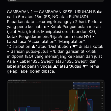
GAMBARAN 1 — GAMBARAN KESELURUHAN Buka
carta 5m atau 15m (ES, NQ atau EUR/USD).
Paparkan data sekurang-kurangnya 2 hari. Perkara
yang perlu kelihatan: • Kotak Pengumpulan merah
(julat Asia), kotak Manipulasi oren (London KZ),
kotak Pengedaran biru/hijau/merah (sesi NY) •
Label fasa "Accumulation", "Manipulation",
"Distribution ▲" atau "Distribution ▼" di atas kotak
• Garisan putus-putus H/L dan garisan titik-titik
midpoint (EQ) yang memanjang ke kanan dari julat
Asia • Label "BSL Swept" atau "SSL Swept" dan
label anak panah "Judas ▲" atau "Judas ▼" Tema
gelap, label boleh dibaca.