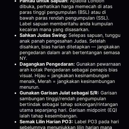
Pantau untuk Sapuan:
Apabila London
dibuka, perhatikan harga memecah di atas
paras tinggi pengumpulan (BSL) atau di
bawah paras rendah pengumpulan (SSL).
Label sapuan memberitahu anda kumpulan
kecairan mana yang disasarkan.
Sahkan Judas Swing:
Selepas sapuan, tunggu
anak panah pengesahan Judas. Setelah
disahkan, bias harian ditetapkan — jangkakan
pengedaran dalam arah bertentangan semasa
NY.
Dagangkan Pengedaran:
Gunakan pewarnaan
arah kotak Pengedaran sebagai penapis bias
visual. Hijau = jangkakan kesinambungan
menaik, Merah = jangkakan kesinambungan
menurun.
Gunakan Garisan Julat sebagai S/R:
Garisan
sambungan tinggi/rendah pengumpulan
bertindak sebagai tahap sokongan/rintangan
utama sepanjang hari. Garisan midpoint (EQ)
ialah tahap keseimbangan.
Semak Lilin Harian PO3:
Label PO3 pada hari
sebelumnya menunjukkan lilin harian mana