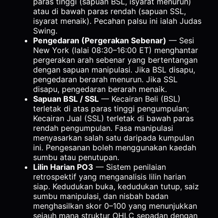
paras tinggi (sapuan BSL, isyarat menurun)
atau di bawah paras rendah (sapuan SSL,
isyarat menaik). Pecahan palsu ini ialah Judas
Swing.
Pengedaran (Pergerakan Sebenar)
— Sesi
New York (lalai 08:30–16:00 ET) menghantar
pergerakan arah sebenar yang bertentangan
dengan sapuan manipulasi. Jika BSL disapu,
pengedaran berarah menurun. Jika SSL
disapu, pengedaran berarah menaik.
Sapuan BSL / SSL
— Kecairan Beli (BSL)
terletak di atas paras tinggi pengumpulan;
Kecairan Jual (SSL) terletak di bawah paras
rendah pengumpulan. Fasa manipulasi
menyasarkan salah satu daripada kumpulan
ini. Pengesanan boleh menggunakan kaedah
sumbu atau penutupan.
Lilin Harian PO3
— Sistem penilaian
retrospektif yang menganalisis lilin harian
siap. Kedudukan buka, kedudukan tutup, saiz
sumbu manipulasi, dan nisbah badan
menghasilkan skor 0–100 yang menunjukkan
sejauh mana struktur OHLC sepadan dengan