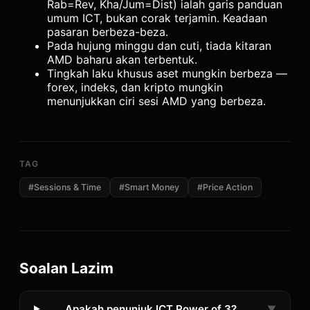
Rab=Rev, Kha/Jum=Dist) ialah garis panduan
umum ICT, bukan corak terjamin. Keadaan
pasaran berbeza-beza.
Pada hujung minggu dan cuti, tiada kitaran
AMD baharu akan terbentuk.
Tingkah laku khusus aset mungkin berbeza —
forex, indeks, dan kripto mungkin
menunjukkan ciri sesi AMD yang berbeza.
TAG
#
Sessions & Time
#
Smart Money
#
Price Action
Soalan Lazim
Apakah penunjuk ICT Power of 3?
▼