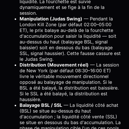
liquidité. La fourchette est suivie
dynamiquement et se fige à la fin de la
session.
Manipulation (Judas Swing)
— Pendant la
London Kill Zone (par défaut 02:00–05:00
ET), le prix balaye au-delà de la fourchette
d'accumulation pour saisir la liquidité — soit
au-dessus du haut (balayage BSL, signal
baissier) soit en dessous du bas (balayage
SSL, signal haussier). Cette fausse cassure est
le Judas Swing.
Distribution (Mouvement réel)
— La session
de New York (par défaut 08:30–16:00 ET)
livre le véritable mouvement directionnel
opposé au balayage de manipulation. Si le
BSL a été balayé, la distribution est baissière.
Si le SSL a été balayé, la distribution est
haussière.
Balayage BSL / SSL
— La liquidité côté achat
(BSL) se situe au-dessus du haut
d'accumulation ; la liquidité côté vente (SSL)
se situe en dessous du bas d'accumulation. La
phase de manipulation cible l'un de ces pools.