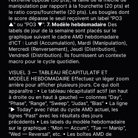
manipulation par rapport à la fourchette (20 pts) et
le ratio corps/fourchette (20 pts). Les bougies dont
le score dépasse le seuil reçoivent un label "PO3
▲" ou "PO3 ▼".
7. Modèle hebdomadaire
Des
labels de jour de la semaine sont placés sur le
graphique suivant le cadre AMD hebdomadaire
d'ICT : Lundi (Accumulation), Mardi (Manipulation),
Mercredi (Renversement), Jeudi (Distribution),
Vendredi (Distribution). Ils fournissent un contexte
macro pour le cycle quotidien.
VISUEL 3 — TABLEAU RÉCAPITULATIF ET
MODÈLE HEBDOMADAIRE Effectuez un léger zoom
arrière pour afficher plusieurs jours. Ce qui doit
apparaître : • Le tableau récapitulatif actif (en haut
à droite ou en haut à gauche) — colonnes "Day",
"Phase", "Range", "Sweep", "Judas", "Bias" • La ligne
"► Today" avec l'état du cycle AMD actuel, les
lignes "Past" avec les résultats des jours
précédents • Les labels du modèle hebdomadaire
sur le graphique : "Mon — Accum", "Tue — Manip",
"Wed — Reversal", etc. • Les boîtes AMD de