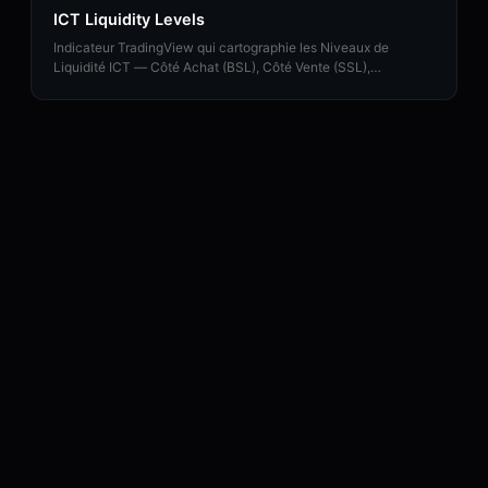
ICT Liquidity Levels
Indicateur TradingView qui cartographie les Niveaux de
Liquidité ICT — Côté Achat (BSL), Côté Vente (SSL),
Hauts/Bas Égaux et Balayages de Liquidité avec support HTF.