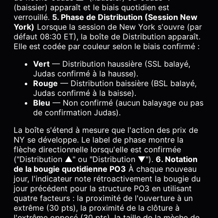
(baissier) apparaît et le biais quotidien est
verrouillé.
5. Phase de Distribution (Session New
York)
Lorsque la session de New York s'ouvre (par
défaut 08:30 ET), la boîte de Distribution apparaît.
Elle est codée par couleur selon le biais confirmé :
Vert
— Distribution haussière (SSL balayé,
Judas confirmé à la hausse).
Rouge
— Distribution baissière (BSL balayé,
Judas confirmé à la baisse).
Bleu
— Non confirmé (aucun balayage ou pas
de confirmation Judas).
La boîte s'étend à mesure que l'action des prix de
NY se développe. Le label de phase montre la
flèche directionnelle lorsqu'elle est confirmée
("Distribution ▲" ou "Distribution ▼").
6. Notation
de la bougie quotidienne PO3
À chaque nouveau
jour, l'indicateur note rétroactivement la bougie du
jour précédent pour la structure PO3 en utilisant
quatre facteurs : la proximité de l'ouverture à un
extrême (30 pts), la proximité de la clôture à
l'extrême opposé (30 pts), la taille de la mèche de