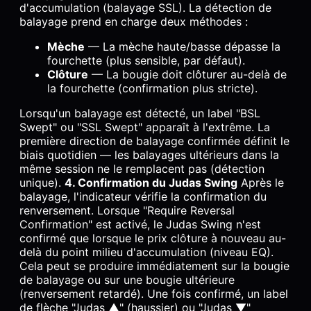
d'accumulation (balayage SSL). La détection de
balayage prend en charge deux méthodes :
Mèche
— La mèche haute/basse dépasse la
fourchette (plus sensible, par défaut).
Clôture
— La bougie doit clôturer au-delà de
la fourchette (confirmation plus stricte).
Lorsqu'un balayage est détecté, un label "BSL
Swept" ou "SSL Swept" apparaît à l'extrême. La
première direction de balayage confirmée définit le
biais quotidien — les balayages ultérieurs dans la
même session ne le remplacent pas (détection
unique).
4. Confirmation du Judas Swing
Après le
balayage, l'indicateur vérifie la confirmation du
renversement. Lorsque "Require Reversal
Confirmation" est activé, le Judas Swing n'est
confirmé que lorsque le prix clôture à nouveau au-
delà du point milieu d'accumulation (niveau EQ).
Cela peut se produire immédiatement sur la bougie
de balayage ou sur une bougie ultérieure
(renversement retardé). Une fois confirmé, un label
de flèche "Judas ▲" (haussier) ou "Judas ▼"