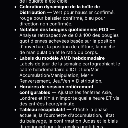
de liquidité a été ciblé.
Coloration dynamique de la boîte de
Distribution
— Vert pour haussier confirmé,
rouge pour baissier confirmé, bleu pour
direction non confirmée.
Notation des bougies quotidiennes PO3
—
Analyse rétrospective de 0 à 100 des bougies
quotidiennes achevées basée sur la position
d'ouverture, la position de clôture, la mèche
de manipulation et le ratio du corps.
Labels du modèle AMD hebdomadaire
—
Labels de jour de la semaine cartographiant le
cadre hebdomadaire d'ICT : Lun/Mar =
Accumulation/Manipulation, Mer =
Renversement, Jeu/Ven = Distribution.
Horaires de session entièrement
configurables
— Ajustez les fenêtres Asie,
Londres et NY à n'importe quelle heure ET via
des entrées heure/minute.
Tableau récapitulatif
— Affiche la phase
actuelle, la fourchette d'accumulation, l'état
du balayage, la confirmation Judas et le biais
directionnel pour les cycles quotidiens