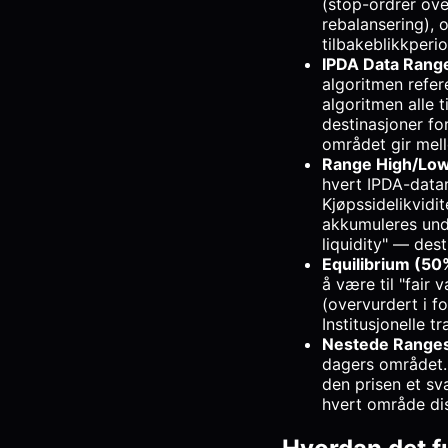
(stop-ordrer ove
rebalansering), o
tilbakeblikkperio
IPDA Data Rang
algoritmen refer
algoritmen alle 
destinasjoner fo
området gir mell
Range High/Low
hvert IPDA-datar
Kjøpssidelikvidi
akkumuleres und
liquidity" — dest
Equilibrium (50
å være til "fair 
(overvurdert i f
Institusjonelle t
Nestede Range
dagers området. 
den prisen et sv
hvert område dis