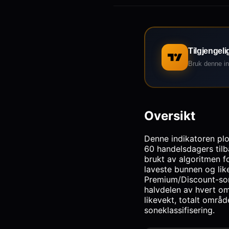
Tilgjengeli
Bruk denne in
Oversikt
Denne indikatoren plo
60 handelsdagers tilb
brukt av algoritmen f
laveste bunnen og lik
Premium/Discount-sone
halvdelen av hvert om
likevekt, totalt områ
soneklassifisering.