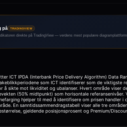
g på
TRADINGVIEW
dikatoren direkte på TradingView — verdens mest populære diagramplattform
tter ICT IPDA (Interbank Price Delivery Algorithm) Data R
akeblikkperiodene som ICT identifiserer som de viktigste 
or å sikte mot likviditet og ubalanser. Hvert område viser 
evekten (50% midtpunkt) som horisontale referansenivåer. V
farging hjelper til med å identifisere om prisen handler i 
råde. En sanntidssammendragstabell viser alle tre områden
destørrelse, gjeldende posisjonsprosent og Premium/Discoun