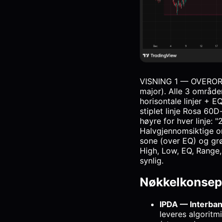
VISNING 1 — OVERORDN
major). Alle 3 område
horisontale linjer + E
stiplet linje Rosa 60D-
høyre for hver linje:
Halvgjennomsiktige o
sone (over EQ) og gr
High, Low, EQ, Range,
synlig.
Nøkkelkonsep
IPDA — Interban
leveres algoritmi