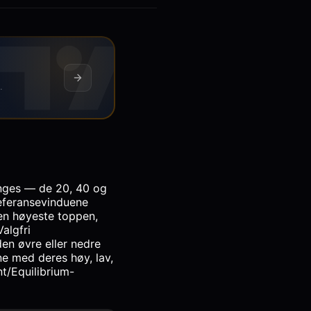
.
anges — de 20, 40 og
referansevinduene
den høyeste toppen,
algfri
den øvre eller nedre
e med deres høy, lav,
t/Equilibrium-