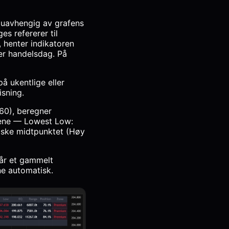
 uavhengig av grafens
s refererer til
, henter indikatoren
ver handelsdag. På
å ukentlige eller
sning.
 60), beregner
gene — Lowest Low:
tiske midtpunktet (Høy
Når et gammelt
ne automatisk.