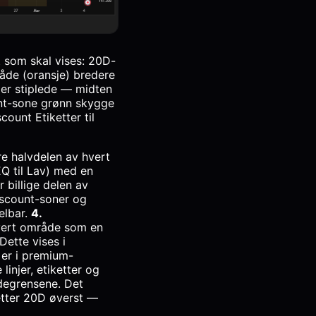
som skal vises: 20D-
åde (oransje) bredere
jer stiplede — midten
unt-sone grønn skygge
ount Etiketter til
re halvdelen av hvert
Q til Lav) med en
 billige delen av
discount-soner og
elbar.
4.
hvert område som en
ette vises i
 er i premium-
 linjer, etiketter og
ådegrensene. Det
etter 20D øverst —