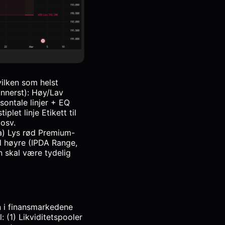
lken som helst
innerst): Høy/Lav
sontale linjer + EQ
plet linje Etikett til
osv.
a) Lys rød Premium-
l høyre (IPDA Range,
 skal være tydelig
n i finansmarkedene
: (1) Likviditetspooler