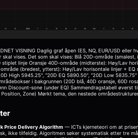
ET VISNING Daglig graf åpen (ES, NQ, EUR/USD eller hvi
r skal vises. Det som skal vises: Blå 20D-område (smalest, 
Q stiplet linje Oransje 40D-område (midterste): Høy/Lav hori
område (bredest, ytterst): Høy/Lav horisontale linjer + EQ sti
 "20D High 5945.25", "20D EQ 5890.50", "20D Low 5835.75" 
mrådebokser i bakgrunnen (20D blå, 40D oransje, 60D ros
ønn Discount-sone (under EQ) Sammendragstabell øverst ti
 Position, Zone) Mørkt tema, den nestede områdestrukturen
ter
k Price Delivery Algorithm
— ICTs kjerneteori om at prise
sk, ikke tilfeldig. Algoritmen søker systematisk etter tre mål