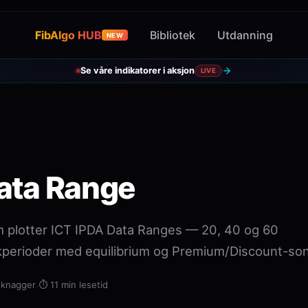
FibAlgo HUB
Bibliotek
Utdanning
NEW
Se våre indikatorer i aksjon
LIVE
ata Range
m plotter ICT IPDA Data Ranges — 20, 40 og 60
kkperioder med equilibrium og Premium/Discount-son
knagger
·
⏱️
11 min lesetid