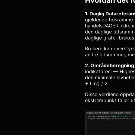
Hvordan det f
1. Daglig Datarefera
gjeldende tidsramme. 
handelsDAGER, ikke int
den daglige tidsramme
daglige grafer brukes 
Brukere kan overstyre
andre tidsrammer, me
2. Områdeberegning
indikatoren: — Highe
den minimale lavheten
+ Lav) / 2
Disse verdiene oppdat
ekstrempunkt faller u