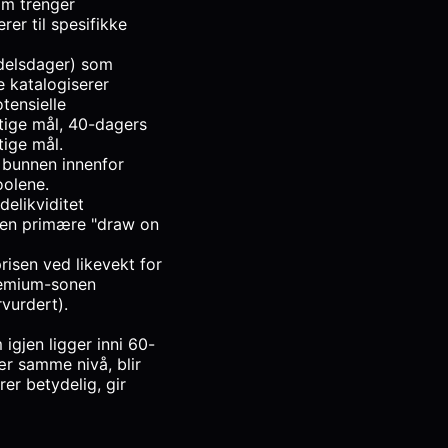
om trenger
rer til spesifikke
ndelsdager) som
e katalogiserer
tensielle
tige mål, 40-dagers
tige mål.
bunnen innenfor
oolene.
elikviditet
den primære "draw on
isen ved likevekt for
 Premium-sonen
rvurdert).
gjen ligger inni 60-
r samme nivå, blir
er betydelig, gir