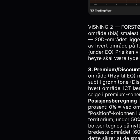
VISNING 2 — FORSTØRR
område (blå) smalest
— 20D-området ligger 
av hvert område på f
(under EQ) Pris kan v
høyre skal være tydel
3. Premium/Discount
område (Høy til EQ) m
subtil grønn tone (Dis
hvert område. ICT lære
selge i premium-soner
Posisjonsberegning
I
prosent: 0% = ved omr
"Position"-kolonnen i
territorium; under 50%
bokser tegnes på nytt
bredeste området (60
dette sikrer at de sma