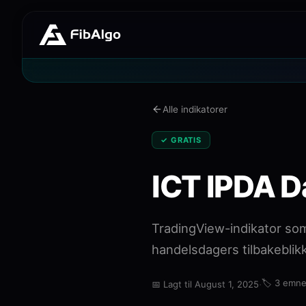
Alle indikatorer
✓ GRATIS
ICT IPDA D
TradingView-indikator so
handelsdagers tilbakebli
·
🏷️
3 emne
📅
Lagt til August 1, 2025