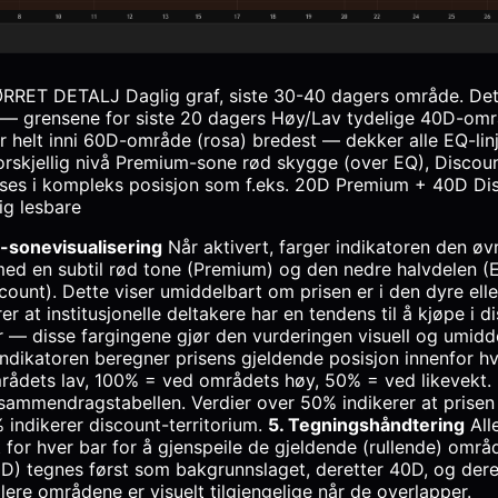
ET DETALJ Daglig graf, siste 30-40 dagers område. Det 
 — grensene for siste 20 dagers Høy/Lav tydelige 40D-omr
helt inni 60D-område (rosa) bredest — dekker alle EQ-lin
orskjellig nivå Premium-sone rød skygge (over EQ), Disco
ises i kompleks posisjon som f.eks. 20D Premium + 40D Disc
ig lesbare
-sonevisualisering
Når aktivert, farger indikatoren den øv
ed en subtil rød tone (Premium) og den nedre halvdelen (E
count). Dette viser umiddelbart om prisen er i den dyre eller
r at institusjonelle deltakere har en tendens til å kjøpe i 
 — disse fargingene gjør den vurderingen visuell og umidd
ndikatoren beregner prisens gjeldende posisjon innenfor 
ådets lav, 100% = ved områdets høy, 50% = ved likevekt. D
 sammendragstabellen. Verdier over 50% indikerer at prisen
 indikerer discount-territorium.
5. Tegningshåndtering
Alle
 for hver bar for å gjenspeile de gjeldende (rullende) omr
D) tegnes først som bakgrunnslaget, deretter 40D, og der
lere områdene er visuelt tilgjengelige når de overlapper.