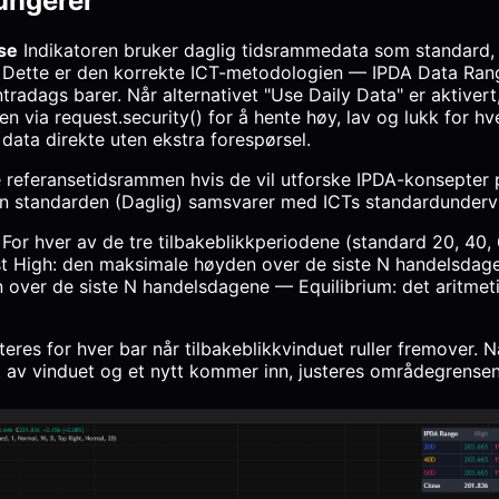
ungerer
nse
Indikatoren bruker daglig tidsrammedata som standard,
Dette er den korrekte ICT-metodologien — IPDA Data Range
radags barer. Når alternativet "Use Daily Data" er aktivert
n via request.security() for å hente høy, lav og lukk for h
data direkte uten ekstra forespørsel.
 referansetidsrammen hvis de vil utforske IPDA-konsepter p
n standarden (Daglig) samsvarer med ICTs standardundervi
For hver av de tre tilbakeblikkperiodene (standard 20, 40,
st High: den maksimale høyden over de siste N handelsda
 over de siste N handelsdagene — Equilibrium: det aritme
eres for hver bar når tilbakeblikkvinduet ruller fremover. 
t av vinduet og et nytt kommer inn, justeres områdegrense