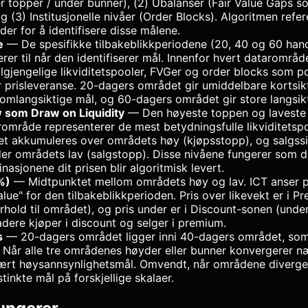
r topper / under bunner), (2) Ubalanser (Fair Value Gaps s
g (3) Institusjonelle nivåer (Order Blocks). Algoritmen refere
der for å identifisere disse målene.
e
— De spesifikke tilbakeblikkperiodene (20, 40 og 60 ha
erer til når den identifiserer mål. Innenfor hvert datarområd
tilgjengelige likviditetspooler, FVGer og order blocks som po
r prisleveranse. 20-dagers området gir umiddelbare kortsik
omlangsiktige mål, og 60-dagers området gir store langsik
 som Draw on Liquidity
— Den høyeste toppen og laveste 
område representerer de mest betydningsfulle likviditetsp
tet akkumuleres over områdets høy (kjøpsstopp), og salgssid
er områdets lav (salgstopp). Disse nivåene fungerer som 
inasjonene dit prisen blir algoritmisk levert.
%)
— Midtpunktet mellom områdets høy og lav. ICT anser pr
value" for den tilbakeblikkperioden. Pris over likevekt er i
orhold til området), og pris under er i Discount-sonen (unde
radere kjøper i discount og selger i premium.
s
— 20-dagers området ligger inni 40-dagers området, som i
Når alle tre områdenes høyder eller bunner konvergerer næ
ært høysannsynlighetsmål. Omvendt, når områdene diverger
tinkte mål på forskjellige skalaer.