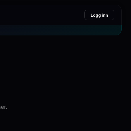
Logg inn
er.