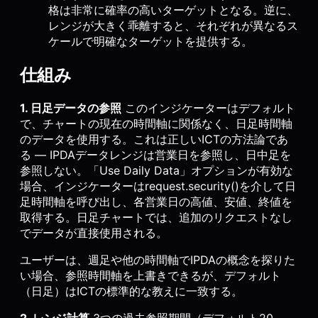
格は非常に確率の高いターゲットとなる。逆に、
レンジが大きく乖離すると、それぞれが異なるス
ケールで明確なターゲットを提供する。
仕組み
1. 日足データの参照
このインジケーターはデフォルト
で、チャートの現在の時間軸に関係なく、日足時間軸
のデータを使用する。これは正しいICTの方法論であ
る — IPDAデータレンジは営業日を参照し、日中足を
参照しない。「Use Daily Data」オプションが有効な
場合、インジケーターはrequest.security()を介して日
足時間軸を呼び出し、各営業日の高値、安値、終値を
取得する。日足チャートでは、追加のリクエストなし
でデータが直接使用される。
ユーザーは、週足や他の時間軸でIPDAの概念を探りた
い場合、参照時間軸を上書きできるが、デフォルト
（日足）はICTの標準的な教えに一致する。
2. レンジ計算
3つの過去参照期間（デフォルト20、