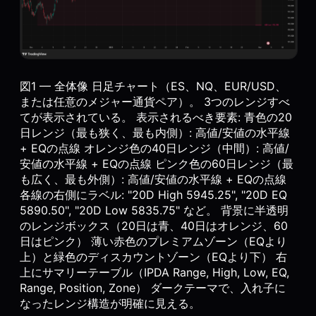
図1 — 全体像 日足チャート（ES、NQ、EUR/USD、
または任意のメジャー通貨ペア）。 3つのレンジすべ
てが表示されている。 表示されるべき要素: 青色の20
日レンジ（最も狭く、最も内側）: 高値/安値の水平線
+ EQの点線 オレンジ色の40日レンジ（中間）: 高値/
安値の水平線 + EQの点線 ピンク色の60日レンジ（最
も広く、最も外側）: 高値/安値の水平線 + EQの点線
各線の右側にラベル: "20D High 5945.25", "20D EQ
5890.50", "20D Low 5835.75" など。 背景に半透明
のレンジボックス（20日は青、40日はオレンジ、60
日はピンク） 薄い赤色のプレミアムゾーン（EQより
上）と緑色のディスカウントゾーン（EQより下） 右
上にサマリーテーブル（IPDA Range, High, Low, EQ,
Range, Position, Zone） ダークテーマで、入れ子に
なったレンジ構造が明確に見える。