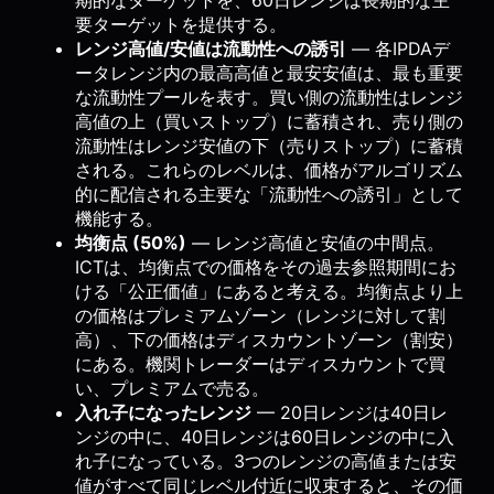
期的なターゲットを、60日レンジは長期的な主
要ターゲットを提供する。
レンジ高値/安値は流動性への誘引
— 各IPDAデ
ータレンジ内の最高高値と最安安値は、最も重要
な流動性プールを表す。買い側の流動性はレンジ
高値の上（買いストップ）に蓄積され、売り側の
流動性はレンジ安値の下（売りストップ）に蓄積
される。これらのレベルは、価格がアルゴリズム
的に配信される主要な「流動性への誘引」として
機能する。
均衡点 (50%)
— レンジ高値と安値の中間点。
ICTは、均衡点での価格をその過去参照期間にお
ける「公正価値」にあると考える。均衡点より上
の価格はプレミアムゾーン（レンジに対して割
高）、下の価格はディスカウントゾーン（割安）
にある。機関トレーダーはディスカウントで買
い、プレミアムで売る。
入れ子になったレンジ
— 20日レンジは40日レ
ンジの中に、40日レンジは60日レンジの中に入
れ子になっている。3つのレンジの高値または安
値がすべて同じレベル付近に収束すると、その価