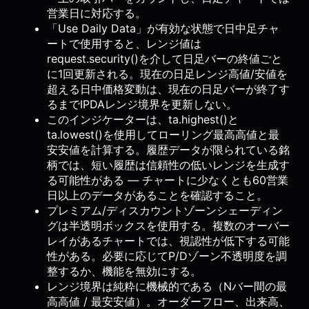
営業日に対応する。
「Use Daily Data」が有効な状態で日中足チャ
ートで使用すると、レンジ値は
request.security()を介して日足バーの終値ごと
に1回更新される。現在の日足レンジ高値/安値を
超える日中価格変動は、現在の日足バーが終了す
るまでIPDAレンジ境界を更新しない。
このインジケーターは、ta.highest()と
ta.lowest()を使用してローリング最高高値と最
安安値を計算する。履歴データが限られている銘
柄では、短い履歴は信頼性の低いレンジを生成す
る可能性がある — チャートに少なくとも60営業
日以上のデータがあることを確認すること。
プレミアム/ディスカウントゾーンシェーディン
グは半透明ボックスを使用する。複数のオーバー
レイがあるチャートでは、視認性が低下する可能
性がある。必要に応じてP/Dゾーン不透明度を調
整するか、機能を無効にする。
レンジ境界は純粋に機械的である（Nバー間の最
高高値 / 最安安値）。オーダーフロー、出来高、