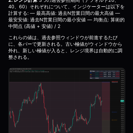
40、60）それぞれについて、インジケーターは以下を
計算する: — 最高高値: 過去N営業日間の最大高値 —
最安安値: 過去N営業日間の最小安値 — 均衡点: 算術的
中間点 (高値 + 安値) / 2
これらの値は、過去参照ウィンドウが前進するたび
に、各バーで更新される。古い極値がウィンドウから
外れ、新しい極値が入ると、レンジ境界は自動的に調
整される。