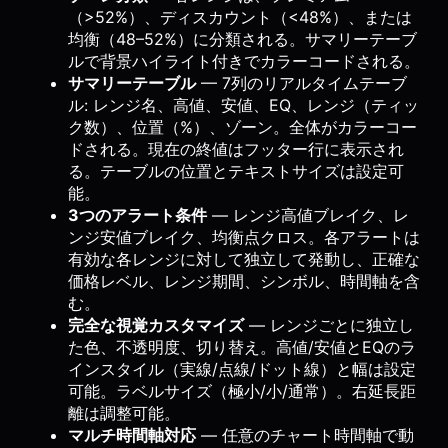
（>52%）、ディスカウント（<48%）、または
均衡（48–52%）に分類される。サマリーテーブ
ルで背景ハイライト付きでカラーコードされる。
サマリーテーブル
— 7列のリアルタイムテーブ
ル: レンジ名、高値、安値、EQ、レンジ（ティッ
ク数）、位置（%）、ゾーン。全体がカラーコー
ドされる。現在の終値はフッター行に表示され
る。テーブルの位置とテキストサイズは設定可
能。
3つのアラート条件
— レンジ高値ブレイク、レ
ンジ安値ブレイク、均衡点クロス。各アラートは
有効な各レンジに対して独立して発動し、正確な
価格レベル、レンジ期間、シンボル、時間軸を含
む。
完全な視覚カスタマイズ
— レンジごとに独立し
た色、不透明度、切り替え。高値/安値とEQのラ
インスタイル（実線/点線/ドット線）と幅は設定
可能。ラベルサイズ（極小/小/通常）。右延長距
離は調整可能。
マルチ時間軸対応
— 任意のチャート時間軸で動