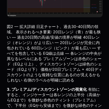
図2 — 拡大詳細 日足チャート、過去30-40日間の領
域。 表示されるべき要素: 20日レンジ（青）が最も狭
い — 過去20日間の高値/安値の境界が明確 40日レン
ジ（オレンジ）がより広い — 20日レンジが完全に内
包されている 60日レンジ（ピンク）が最も広い — す
べてを包含している EQ線は点線 — 各レンジの中央が
異なるレベルにある プレミアムゾーンは赤色のシェー
ド（EQより上）、ディスカウントゾーンは緑色のシェ
ード（EQより下） 価格が20日プレミアム + 40日ディ
スカウントのような複雑な位置にあるのが見えるかも
しれない 右側のラベルが明確に読める
3. プレミアム/ディスカウントゾーンの視覚化
有効に
すると、インジケーターは各レンジの上半分（高値か
らEQまで）を微妙な赤色のティント（プレミアム）
で、下半分（EQから安値まで）を微妙な緑色のティン