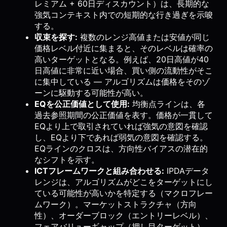
レミアム + 60日ディスカウント）は、長期的な
強気コンテキスト内での短期的な行き過ぎを示唆
する。
収束を探す:
複数のレンジ高値または安値が同じ
価格レベル付近に集まると、そのレベルは確率の
高いターゲットとなる。例えば、20日高値が40
日高値に非常に近い場合、買い側の流動性がそこ
に集中している — アルゴリズムは価格をそのゾ
ーンに駆動する可能性が高い。
EQを公正価値として使用:
均衡点ラインは、各
過去参照期間の公正価値を表す。価格が一貫して
EQより上で取引されていれば強気の意図を確認
し、EQより下であれば弱気の意図を確認する。
EQラインのクロスは、方向性バイアスの潜在的
なシフトを示す。
ICTフレームワークと組み合わせる:
IPDAデータ
レンジは、アルゴリズムがどこをターゲットにし
ている可能性が高いかを特定する（マクロフレー
ムワーク）。マーケットストラクチャ（方向
性）、オーダーブロック（エントリーレベル）、
フェアバリューギャップ（押し目ターゲット）、