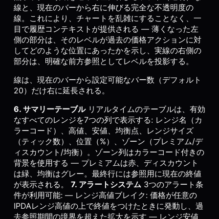
線と、現在のバーから右に伸びる完全な不透明度の
線。これにより、チャートを乱雑にすることなく、一
目で履歴コンテキストが提供される — 薄くなった左
側の部分は、そのレベルが過去の価格アクションに対
してどのような位置にあったかを示し、実線の右側の
部分は、明確な前方参照としてレベルを投影する。
線は、現在のバーから設定可能なバー数（デフォルト
20）だけ右に延長される。
6. サマリーテーブル
リアルタイムのテーブルは、有効
なすべてのレンジを7つの列で表示する: レンジ名（カ
ラーコード）、高値、安値、均衡点、レンジサイズ
（ティック数）、位置（%）、ゾーン（プレミアム/デ
ィスカウント/均衡）。ゾーン列はカラーコード付きの
背景を使用する — プレミアムは赤、ディスカウント
は緑、均衡はグレー。最終行には参照用に現在の終値
が表示される。
7. アラートシステム
3つのアラート条
件が利用可能: — レンジ高値ブレイク: 価格が任意の
IPDAレンジ高値の上で終値をつけたときに発動し、過
去参照期間の境界を超えた拡大を示す — レンジ安値