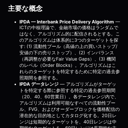
主要な概念
IPDA — Interbank Price Delivery Algorithm
—
ICTの中核理論で、金融市場の価格はランダムで
はなく、アルゴリズム的に配信されるとする。こ
のアルゴリズムは体系的に3つのターゲットを探
す: (1) 流動性プール（高値の上の買いストップ/
安値の下の売りストップ）、(2) インバランス
（再調整が必要なFair Value Gaps）、(3) 機関
のレベル（Order Blocks）。アルゴリズムはこ
れらのターゲットを特定するために特定の過去参
照期間を参照する。
IPDA データレンジ
— アルゴリズムがターゲッ
トを特定する際に参照する特定の過去参照期間
（20、40、60営業日）。各データレンジ内で、
アルゴリズムは利用可能なすべての流動性プー
ル、FVG、およびオーダーブロックを価格配信の
潜在的な目的地としてカタログ化する。20日レ
ンジは短期的なターゲットを、40日レンジは中