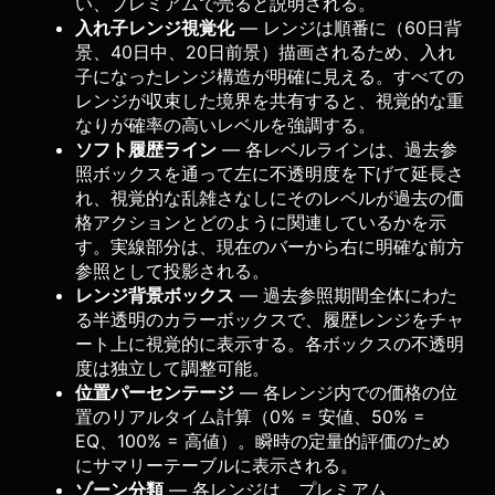
い、プレミアムで売ると説明される。
入れ子レンジ視覚化
— レンジは順番に（60日背
景、40日中、20日前景）描画されるため、入れ
子になったレンジ構造が明確に見える。すべての
レンジが収束した境界を共有すると、視覚的な重
なりが確率の高いレベルを強調する。
ソフト履歴ライン
— 各レベルラインは、過去参
照ボックスを通って左に不透明度を下げて延長さ
れ、視覚的な乱雑さなしにそのレベルが過去の価
格アクションとどのように関連しているかを示
す。実線部分は、現在のバーから右に明確な前方
参照として投影される。
レンジ背景ボックス
— 過去参照期間全体にわた
る半透明のカラーボックスで、履歴レンジをチャ
ート上に視覚的に表示する。各ボックスの不透明
度は独立して調整可能。
位置パーセンテージ
— 各レンジ内での価格の位
置のリアルタイム計算（0% = 安値、50% =
EQ、100% = 高値）。瞬時の定量的評価のため
にサマリーテーブルに表示される。
ゾーン分類
— 各レンジは、プレミアム