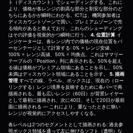
ト（ディスカウント）でシェーディングする。これに
より、価格が各レンジの割高な部分と割安な部分のど
ちらにあるかが瞬時にわかる。ICTは、機関参加者は
ディスカウントゾーンで買い、プレミアムゾーンで売
る傾向があると教えており、これらのシェーディング
はその評価を視覚的かつ瞬時に行う。
4. 位置計算
イ
ンジケーターは、各レンジ内での価格の現在位置をパ
ーセンテージとして計算する: 0% = レンジ安値、
100% = レンジ高値、50% = 均衡点。これはサマリー
テーブルの「Position」列に表示される。50%を超え
る値は価格がプレミアム領域にあることを示し、50%
未満はディスカウント領域にあることを示す。
5. 描画
管理
すべての線、ラベル、ボックスは、現在の（ロー
リングする）レンジ境界を反映するために各バーで再
描画される。最も広いレンジ（60日）が背景レイヤー
として最初に描画され、次に40日、そして20日が最前
面に描画される — これにより、重なったときに狭い
レンジが視覚的にアクセスしやすくなる。
各レベルは2つのセグメントとして描画される: 過去参
照ボックス領域を通って左に伸びるソフト（透明）な