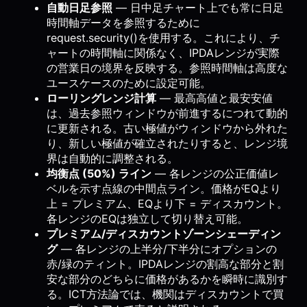
自動日足参照
— 日中足チャート上でも常に日足
時間軸データを参照するために
request.security()を使用する。これにより、チ
ャートの時間軸に関係なく、IPDAレンジが実際
の営業日の境界を反映する。参照時間軸は高度な
ユースケースのために設定可能。
ローリングレンジ計算
— 最高高値と最安安値
は、過去参照ウィンドウが前進するにつれて動的
に更新される。古い極値がウィンドウから外れた
り、新しい極値が確立されたりすると、レンジ境
界は自動的に調整される。
均衡点 (50%) ライン
— 各レンジの公正価値レ
ベルを示す点線の中間点ライン。価格がEQより
上 = プレミアム、EQより下 = ディスカウント。
各レンジのEQは独立して切り替え可能。
プレミアム/ディスカウントゾーンシェーディン
グ
— 各レンジの上半分/下半分にオプションの
赤/緑のティント。IPDAレンジの割高な部分と割
安な部分のどちらに価格があるかを瞬時に識別す
る。ICT方法論では、機関はディスカウントで買