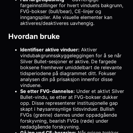
fargeinnstillinger for hvert vinduets bakgrunn,
FVG-bokser (bull/bear), CE-linjer og
inngangspiler. Alle visuelle elementer kan
aktiveres/deaktiveres uavhengig.
Hvordan bruke
Identifiser aktive vinduer:
Aktiver
vindubakgrunnsskyggeleggingen for å se når
Silver Bullet-sesjoner er aktive. De fargede
boksene fremhever umiddelbart de relevante
tidsperiodene på diagrammet ditt. Fokuser
analysen din på prisaksjon innenfor disse
vinduene.
Se etter FVG-dannelse:
Under et aktivt Silver
Bullet-vindu, se etter at FVG-bokser dukker
opp. Disse representerer institusjonelle gap
skapt i høysannsynlige tidsvinduer. Bullish
FVGs (grønne) dannes under oppadgående
forskyvning, bearish FVGs (røde) under
nedadgående forskyvning.
Gå inn ved CE-berøring:
Når prisen trekker