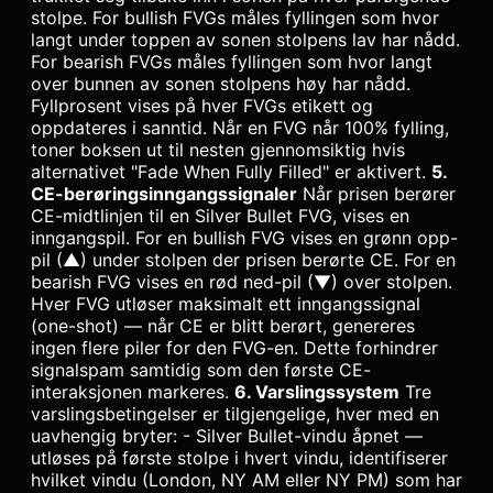
stolpe. For bullish FVGs måles fyllingen som hvor
langt under toppen av sonen stolpens lav har nådd.
For bearish FVGs måles fyllingen som hvor langt
over bunnen av sonen stolpens høy har nådd.
Fyllprosent vises på hver FVGs etikett og
oppdateres i sanntid. Når en FVG når 100% fylling,
toner boksen ut til nesten gjennomsiktig hvis
alternativet "Fade When Fully Filled" er aktivert.
5.
CE-berøringsinngangssignaler
Når prisen berører
CE-midtlinjen til en Silver Bullet FVG, vises en
inngangspil. For en bullish FVG vises en grønn opp-
pil (▲) under stolpen der prisen berørte CE. For en
bearish FVG vises en rød ned-pil (▼) over stolpen.
Hver FVG utløser maksimalt ett inngangssignal
(one-shot) — når CE er blitt berørt, genereres
ingen flere piler for den FVG-en. Dette forhindrer
signalspam samtidig som den første CE-
interaksjonen markeres.
6. Varslingssystem
Tre
varslingsbetingelser er tilgjengelige, hver med en
uavhengig bryter: - Silver Bullet-vindu åpnet —
utløses på første stolpe i hvert vindu, identifiserer
hvilket vindu (London, NY AM eller NY PM) som har