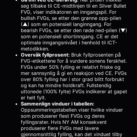
seg tilbake til CE-midtlinjen til en Silver Bullet
FVG, viser indikatoren en inngangspil. For
bullish FVGs, se etter den grønne opp-pilen
(▲) som en potensiell langinngang. For
bearish FVGs, se etter den røde ned-pilen (▼)
som en potensiell shortinngang. CE er det
optimale inngangsnivået i henhold til ICT-
metodikken.
Overvåk fyllprosent:
Bruk fyllprosenten på
FVG-etikettene for å vurdere sonens ferskhet.
FVGs under 50% fylling er relativt friske og
mer sannsynlig å gi en reaksjon ved CE. FVGs
over 80% fylling har i stor grad blitt forbrukt
og kan ha mindre holdkraft. Fullstendig
uttonede (100% fylte) FVGs indikerer at gapet
er helt fylt.
Sammenlign vinduer i tabellen:
Oppsummeringstabellen viser hvilke vinduer
som produserer flest FVGs og deres
fyllingsrater. Hvis NY AM konsekvent
produserer flere FVGs med lavere
gjennomsnittlig fylling, kan det vinduet tilby