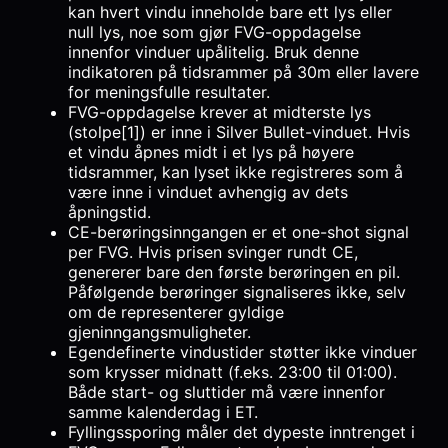
kan hvert vindu inneholde bare ett lys eller
null lys, noe som gjør FVG-oppdagelse
innenfor vinduer upålitelig. Bruk denne
indikatoren på tidsrammer på 30m eller lavere
for meningsfulle resultater.
FVG-oppdagelse krever at midterste lys
(stolpe[1]) er inne i Silver Bullet-vinduet. Hvis
et vindu åpnes midt i et lys på høyere
tidsrammer, kan lyset ikke registreres som å
være inne i vinduet avhengig av dets
åpningstid.
CE-berøringsinngangen er et one-shot signal
per FVG. Hvis prisen svinger rundt CE,
genererer bare den første berøringen en pil.
Påfølgende berøringer signaliseres ikke, selv
om de representerer gyldige
gjeninngangsmuligheter.
Egendefinerte vindustider støtter ikke vinduer
som krysser midnatt (f.eks. 23:00 til 01:00).
Både start- og sluttider må være innenfor
samme kalenderdag i ET.
Fyllingssporing måler det dypeste inntrenget i