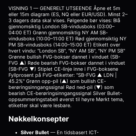
VISNING 1 — GENERELT UTSEENDE Åpne et 5m
eller 15m diagram (ES, NQ eller EUR/USD). Minst 2–
3 dagers data skal vises. Følgende bør vises: Blå
gjennomsiktig London SB-vindusboks (03:00–
04:00 ET) Grønn gjennomsiktig NY AM SB-
vindusboks (10:00–11:00 ET) Rød gjennomsiktig NY
PM SB-vindusboks (14:00–15:00 ET) Etikett over
hvert vindu: "London SB", "NY AM SB", "NY PM SB"
Grønne bullish FVG-bokser dannet i vinduet (SB-
FVG ▲) Røde bearish FVG-bokser dannet i vinduet
(SB-FVG ▼) Stiplet CE-linje inne i FVG-boksene
Fyllprosent på FVG-etiketter: "SB-FVG ▲ LDN |
45.2%" Grønn opp-pil (▲) som bullish CE-
berøringsinngangssignal Rød ned-pil (▼) som
bearish CE-berøringsinngangssignal Silver Bullet-
oppsummeringstabell øverst til høyre Mørkt tema,
etiketter skal være lesbare.
Nøkkelkonsepter
Silver Bullet
— En tidsbasert ICT-