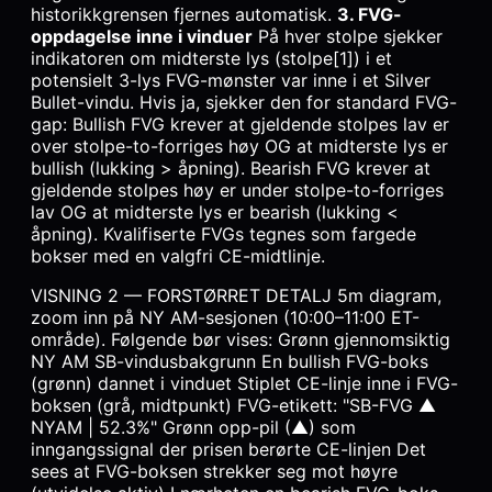
historikkgrensen fjernes automatisk.
3. FVG-
oppdagelse inne i vinduer
På hver stolpe sjekker
indikatoren om midterste lys (stolpe[1]) i et
potensielt 3-lys FVG-mønster var inne i et Silver
Bullet-vindu. Hvis ja, sjekker den for standard FVG-
gap: Bullish FVG krever at gjeldende stolpes lav er
over stolpe-to-forriges høy OG at midterste lys er
bullish (lukking > åpning). Bearish FVG krever at
gjeldende stolpes høy er under stolpe-to-forriges
lav OG at midterste lys er bearish (lukking <
åpning). Kvalifiserte FVGs tegnes som fargede
bokser med en valgfri CE-midtlinje.
VISNING 2 — FORSTØRRET DETALJ 5m diagram,
zoom inn på NY AM-sesjonen (10:00–11:00 ET-
område). Følgende bør vises: Grønn gjennomsiktig
NY AM SB-vindusbakgrunn En bullish FVG-boks
(grønn) dannet i vinduet Stiplet CE-linje inne i FVG-
boksen (grå, midtpunkt) FVG-etikett: "SB-FVG ▲
NYAM | 52.3%" Grønn opp-pil (▲) som
inngangssignal der prisen berørte CE-linjen Det
sees at FVG-boksen strekker seg mot høyre