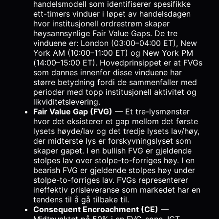
handelsmodell som identifiserer spesifikke
ett-timers vinduer i løpet av handelsdagen
hvor institusjonell ordrestrøm skaper
høysannsynlige Fair Value Gaps. De tre
vinduene er: London (03:00–04:00 ET), New
York AM (10:00–11:00 ET) og New York PM
(14:00–15:00 ET). Hovedprinsippet er at FVGs
som dannes innenfor disse vinduene har
større betydning fordi de sammenfaller med
perioder med topp institusjonell aktivitet og
likviditetslevering.
Fair Value Gap (FVG)
— Et tre-lysmønster
hvor det eksisterer et gap mellom det første
lysets høyde/lav og det tredje lysets lav/høy,
der midterste lys er forskyvningslyset som
skaper gapet. I en bullish FVG er gjeldende
stolpes lav over stolpe-to-forriges høy. I en
bearish FVG er gjeldende stolpes høy under
stolpe-to-forriges lav. FVGs representerer
ineffektiv prisleveranse som markedet har en
tendens til å gå tilbake til.
Consequent Encroachment (CE)
—