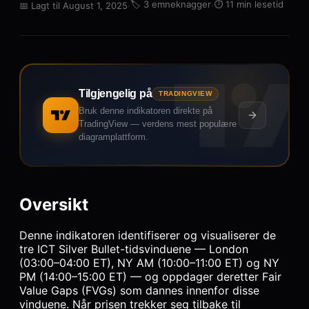
·
🏷️
3 emneknagger
·
⏱️
11 min lesetid
📅
Lagt til August 1, 2025
Tilgjengelig på
TRADINGVIEW
Bruk denne indikatoren direkte på
TradingView — verdens mest populære
diagramplattform.
Oversikt
Denne indikatoren identifiserer og visualiserer de
tre ICT Silver Bullet-tidsvinduene — London
(03:00–04:00 ET), NY AM (10:00–11:00 ET) og NY
PM (14:00–15:00 ET) — og oppdager deretter Fair
Value Gaps (FVGs) som dannes innenfor disse
vinduene. Når prisen trekker seg tilbake til