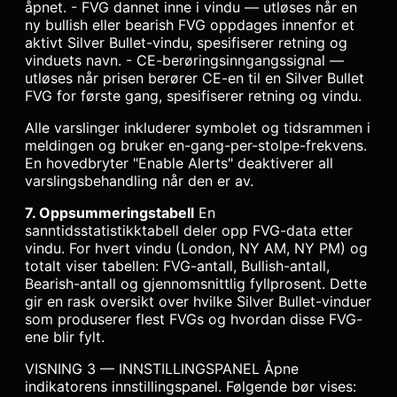
åpnet. - FVG dannet inne i vindu — utløses når en
ny bullish eller bearish FVG oppdages innenfor et
aktivt Silver Bullet-vindu, spesifiserer retning og
vinduets navn. - CE-berøringsinngangssignal —
utløses når prisen berører CE-en til en Silver Bullet
FVG for første gang, spesifiserer retning og vindu.
Alle varslinger inkluderer symbolet og tidsrammen i
meldingen og bruker en-gang-per-stolpe-frekvens.
En hovedbryter "Enable Alerts" deaktiverer all
varslingsbehandling når den er av.
7. Oppsummeringstabell
En
sanntidsstatistikktabell deler opp FVG-data etter
vindu. For hvert vindu (London, NY AM, NY PM) og
totalt viser tabellen: FVG-antall, Bullish-antall,
Bearish-antall og gjennomsnittlig fyllprosent. Dette
gir en rask oversikt over hvilke Silver Bullet-vinduer
som produserer flest FVGs og hvordan disse FVG-
ene blir fylt.
VISNING 3 — INNSTILLINGSPANEL Åpne
indikatorens innstillingspanel. Følgende bør vises: