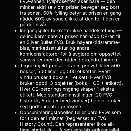
FVG-sonen. Fyllprosenten øker bare — den
minker aldri selv om prisen beveger seg bort
fra sonen. 60% fylling betyr at prisen en gang
nådde 60% av sonen, ikke at den for tiden er
på det nivået.
Inngangspiler bekrefter ikke handelsretning —
de indikerer bare at prisen har nådd CE-en til
en Silver Bullet FVG. Bruk høyere-tidsramme-
bias, markedsstruktur og andre
konfluensfaktorer for å avgjøre om oppsettet
samsvarer med den rådende trendretningen.
Tegneobjektgrenser: TradingView tillater 500
bokser, 500 linjer og 500 etiketter. Hvert
vindu bruker 1 boks + 1 etikett. Hver FVG
bruker opptil 3 objekter (boks + CE + etikett).
Hver CE-berøringsinngang skaper 1 ekstra
etikett. Med standardinnstillinger (20 FVG-
historikk, 5 dager med vinduer) holder bruken
seg godt innenfor grensene.
Oppsummeringstabellen teller bare FVGs som
for tiden er i minnet (begrenset av FVG
History Count). Den representerer ikke all-
time-statistikk — å redusere historikkantallet