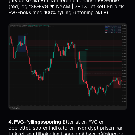
(utvidelse aktiv) I nærheten en bearish FVG-boks
(rød) og "SB-FVG ▼ NYAM | 78.1%" etikett En blek
FVG-boks med 100% fylling (uttoning aktiv)
4. FVG-fyllingssporing
Etter at en FVG er
opprettet, sporer indikatoren hvor dypt prisen har
trukket seg tilbake inn i sonen på hver påfølgende