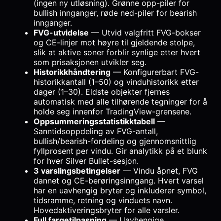
(ingen ny utløsning). Grønne opp-piler for
bullish innganger, røde ned-piler for bearish
innganger.
FVG-utvidelse
— Utvid valgfritt FVG-bokser
og CE-linjer mot høyre til gjeldende stolpe,
slik at aktive soner forblir synlige etter hvert
som prisaksjonen utvikler seg.
Historikkhåndtering
— Konfigurerbart FVG-
historikkantall (1–50) og vinduhistorikk etter
dager (1–30). Eldste objekter fjernes
automatisk med alle tilhørende tegninger for å
holde seg innenfor TradingView-grensene.
Oppsummeringsstatistikktabell
—
Sanntidsoppdeling av FVG-antall,
bullish/bearish-fordeling og gjennomsnittlig
fyllprosent per vindu. Gir analytikk på et blunk
for hver Silver Bullet-sesjon.
3 varslingsbetingelser
— Vindu åpnet, FVG
dannet og CE-berøringsinngang. Hvert varsel
har en uavhengig bryter og inkluderer symbol,
tidsramme, retning og vinduets navn.
Hovedaktiveringsbryter for alle varsler.
Full fargetilpasning
— Uavhengige