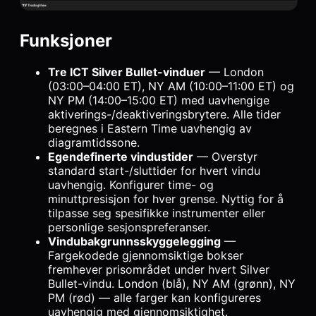
Funksjoner
Tre ICT Silver Bullet-vinduer
— London
(03:00–04:00 ET), NY AM (10:00–11:00 ET) og
NY PM (14:00–15:00 ET) med uavhengige
aktiverings-/deaktiveringsbrytere. Alle tider
beregnes i Eastern Time uavhengig av
diagramtidssone.
Egendefinerte vindustider
— Overstyr
standard start-/sluttider for hvert vindu
uavhengig. Konfigurer time- og
minuttpresisjon for hver grense. Nyttig for å
tilpasse seg spesifikke instrumenter eller
personlige sesjonspreferanser.
Vindubakgrunnsskyggelegging
—
Fargekodede gjennomsiktige bokser
fremhever prisområdet under hvert Silver
Bullet-vindu. London (blå), NY AM (grønn), NY
PM (rød) — alle farger kan konfigureres
uavhengig med gjennomsiktighet.