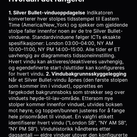
1. Silver Bullet-vinduoppdagelse
Indikatoren
konverterer hver stolpes tidsstempel til Eastern
Time (America/New_York) og sjekker om gjeldende
stolpe faller innenfor noen av de tre Silver Bullet-
vinduene. Standardvinduene følger ICTs eksakte
spesifikasjoner: London 03:00–04:00, NY AM
10:00–11:00, NY PM 14:00–15:00. Alle tider er ET
uavhengig av diagrammets tidssoneinnstilling.
Hvert vindu kan aktiveres/deaktiveres uavhengig,
og egendefinerte start-/sluttider kan konfigureres
for hvert vindu.
2. Vindubakgrunnsskyggelegging
Når et Silver Bullet-vindu åpnes (den første stolpen
som kommer inn i vinduet), opprettes en
fargekodet bakgrunnsboks som strekker seg over
vinduets høyde-til-lav-område. Ettersom nye
stolper kommer innenfor vinduet, utvides boksen
mot høyre, og toppen/bunnen justeres for å fange
hele prisområdet til vinduet. En valgfri etikett
identifiserer hvert vindu ("London SB", "NY AM SB",
"NY PM SB"). Vinduhistorikk håndteres etter
dagsantall — eldre vinduer utover den konfigurerte