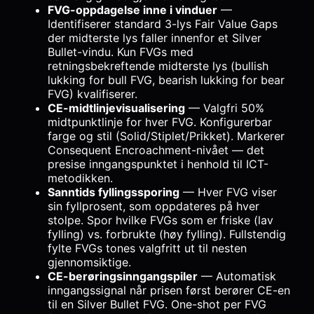
FVG-oppdagelse inne i vinduer
—
Identifiserer standard 3-lys Fair Value Gaps
der midterste lys faller innenfor et Silver
Bullet-vindu. Kun FVGs med
retningsbekreftende midterste lys (bullish
lukking for bull FVG, bearish lukking for bear
FVG) kvalifiserer.
CE-midtlinjevisualisering
— Valgfri 50%
midtpunktlinje for hver FVG. Konfigurerbar
farge og stil (Solid/Stiplet/Prikket). Markerer
Consequent Encroachment-nivået — det
presise inngangspunktet i henhold til ICT-
metodikken.
Sanntids fyllingssporing
— Hver FVG viser
sin fyllprosent, som oppdateres på hver
stolpe. Spor hvilke FVGs som er friske (lav
fylling) vs. forbrukte (høy fylling). Fullstendig
fylte FVGs tones valgfritt ut til nesten
gjennomsiktige.
CE-berøringsinngangspiler
— Automatisk
inngangssignal når prisen først berører CE-en
til en Silver Bullet FVG. One-shot per FVG