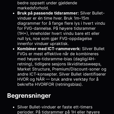
bedre oppsett under gjeldende
markedsforhold.
Bruk på passende tidsrammer:
Silver Bullet-
vinduer er én time hver. Bruk 1m–15m
diagrammer for å fange flere lys i hvert vindu
for FVG-dannelse. På høyere tidsrammer
(1H+), inneholder hvert vindu bare ett eller
null lys, noe som gjør FVG-oppdagelse
innenfor vinduer upraktisk.
Kombiner med ICT-rammeverk:
Silver Bullet
FVGs er mest effektive når de kombineres
med høyere-tidsramme-bias (daglig/4H-
retning), tidligere sesjons likviditetssweeps,
Market Structure, Premium/Discount-soner og
andre ICT-konsepter. Silver Bullet identifiserer
HVOR og NÅR — bruk andre verktøy for å
bekrefte HVORFOR (retningsbias).
Begrensninger
Silver Bullet-vinduer er faste ett-timers
perioder. På tidsrammer på 1H eller høyere