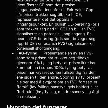
Midtpunktet på 50% i en FVG-sone. ICT
identifiserer CE som det presise
inngangsnivået innenfor en Fair Value Gap —
når prisen trekker seg tilbake til CE,
representerer det det optimale
inngangspunktet. En bullish CE-berøring (pris
som trekker seg ned til CE i en bullish FVG)
signaliserer en potensiell langinngang. En
bearish CE-berøring (pris som beveger seg
opp til CE i en bearish FVG) signaliserer en
potensiell shortinngang.
FVG-fylling
— Prosentandelen av en FVG-
sone som prisen har trukket seg tilbake
gjennom. 0% fylling betyr at prisen ikke har
kommet inn i sonen. 100% fylling betyr at
prisen har krysset sonen fullstendig fra den
ene siden til den andre. Sporing av fyllprosent
hjelper med å avgjøre om en FVG fortsatt er
"fersk" (lav fylling, sannsynligvis holder) eller
"forbrukt" (høy fylling, mindre sannsynlig å gi
en reaksjon).
Hvordan det fungerer