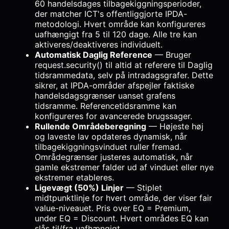
60 handelsdages tilbagekiggningsperioder,
der matcher ICT's offentliggjorte IPDA-
metodologi. Hvert område kan konfigureres
uafhængigt fra 5 til 120 dage. Alle tre kan
aktiveres/deaktiveres individuelt.
Automatisk Daglig Reference
— Bruger
request.security() til altid at referere til Daglig
tidsrammedata, selv på intradagsgrafer. Dette
sikrer, at IPDA-områder afspejler faktiske
handelsdagsgrænser uanset grafens
tidsramme. Referencetidsramme kan
konfigureres for avancerede brugssager.
Rullende Områdeberegning
— Højeste høj
og laveste lav opdateres dynamisk, når
tilbagekiggningsvinduet ruller fremad.
Områdegrænser justeres automatisk, når
gamle ekstremer falder ud af vinduet eller nye
ekstremer etableres.
Ligevægt (50%) Linjer
— Stiplet
midtpunktlinje for hvert område, der viser fair
value-niveauet. Pris over EQ = Premium,
under EQ = Discount. Hvert områdes EQ kan
slås til/fra uafhængigt.