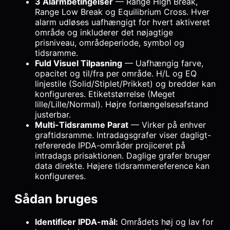
3 Alarmbetingelser
— Range High Break,
Range Low Break og Equilibrium Cross. Hver
alarm udløses uafhængigt for hvert aktiveret
område og inkluderer det nøjagtige
prisniveau, områdeperiode, symbol og
tidsramme.
Fuld Visuel Tilpasning
— Uafhængig farve,
opacitet og til/fra per område. H/L og EQ
linjestile (Solid/Stiplet/Prikket) og bredder kan
konfigureres. Etiketstørrelse (Meget
lille/Lille/Normal). Højre forlængelsesafstand
justerbar.
Multi-Tidsramme Parat
— Virker på enhver
graftidsramme. Intradagsgrafer viser dagligt-
refererede IPDA-områder projiceret på
intradags prisaktionen. Daglige grafer bruger
data direkte. Højere tidsrammereference kan
konfigureres.
Sådan bruges
Identificer IPDA-mål:
Områdets høj og lav for