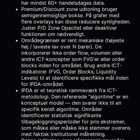
har mindst 60+ handelsdages data.
Premium/Discount zone udtoning bruger
semigennemsigtige bokse. På grafer med
flere overlays kan disse reducere synligheden.
Juster P/D Zone Opacitet eller deaktiver
funktionen om nødvendigt.
Områdegrænser er rent mekaniske (højeste
høj / laveste lav over N barer). De
inkorporerer ikke order flow, volumen eller
andre ICT-koncepter som FVG'er eller order
blocks inden for området. Brug andre ICT-
indikatorer (FVG, Order Blocks, Liquidity
Levels) til at identificere specifikke mål inden
for IPDA-området.
IPDA er et teoretisk rammeværk fra ICT-
metodologi. Den refererede "algoritme" er en
konceptuel model — den svarer ikke til en
specifik kendt algoritme. Områder
identificerer statistisk signifikante
tilbagekiggningsperioder for pris ekstremer,
som måske eller måske ikke stemmer overens
med faktisk institutionel målretning.