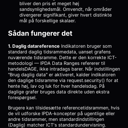
bliver den pris et meget høj
sandsynlighedsmål. Omvendt, når områder
divergerer signifikant, giver hvert distinkte
mål på forskellige skalaer.
Sådan fungerer det
1. Daglig datareference
Indikatoren bruger som
standard daglig tidsrammedata, uanset grafens
nuværende tidsramme. Dette er den korrekte ICT-
metodologi — IPDA Data Ranges refererer til
handelsDAGE, ikke intradags barer. Når indstillingen
"Brug daglig data" er aktiveret, kalder indikatoren
den daglige tidsramme via request.security() for at
hente høj, lav og luk for hver handelsdag. På
daglige grafer bruges data direkte uden ekstra
forespørgsel.
Brugere kan tilsidesætte referencetidsrammen, hvis
de vil udforske IPDA-koncepter på ugentlige eller
andre tidsrammer, men standardindstillingen
(Daglig) matcher ICT's standardundervisning.