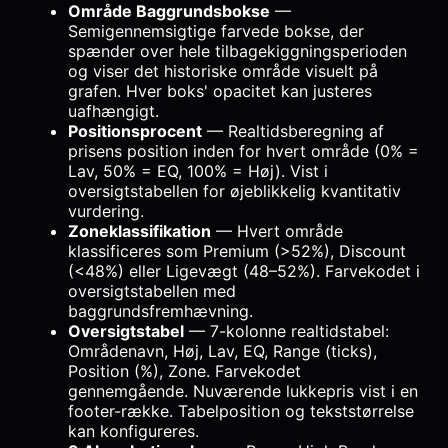
Område Baggrundsbokse
—
Semigennemsigtige farvede bokse, der
spænder over hele tilbagekiggningsperioden
og viser det historiske område visuelt på
grafen. Hver boks' opacitet kan justeres
uafhængigt.
Positionsprocent
— Realtidsberegning af
prisens position inden for hvert område (0% =
Lav, 50% = EQ, 100% = Høj). Vist i
oversigtstabellen for øjeblikkelig kvantitativ
vurdering.
Zoneklassifikation
— Hvert område
klassificeres som Premium (>52%), Discount
(<48%) eller Ligevægt (48–52%). Farvekodet i
oversigtstabellen med
baggrundsfremhævning.
Oversigtstabel
— 7-kolonne realtidstabel:
Områdenavn, Høj, Lav, EQ, Range (ticks),
Position (%), Zone. Farvekodet
gennemgående. Nuværende lukkepris vist i en
footer-række. Tabelposition og tekststørrelse
kan konfigureres.