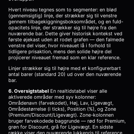
Hvert niveau tegnes som to segmenter: en blød
(gennemsigtig) linje, der strækker sig til venstre
gennem tilbagekiggningsboksområdet, og en fuld-
opacitets linje, der strækker sig til højre fra den
nuværende bar. Dette giver historisk kontekst ved
første øjekast uden at rodet grafen — den falmede
venstre del viser, hvor niveauet lå i forhold til
tidligere prisaktion, mens den solide højre del
projicerer niveauet fremad som en klar reference.
Linjer strækker sig til højre med et konfigurerbart
antal barer (standard 20) ud over den nuværende
bar.
6. Oversigtstabel
En realtidstabel viser alle
aktiverede områder med syv kolonner:
Områdenavn (farvekodet), Høj, Lav, Ligevægt,
Områdestørrelse (i ticks), Position (%), og Zone
(Premium/Discount/Ligevægt). Zone-kolonnen
bruger farvekodede baggrunde — rød for Premium,
grøn for Discount, grå for Ligevægt. En sidste
række viser den nuværende lukkepris til reference.