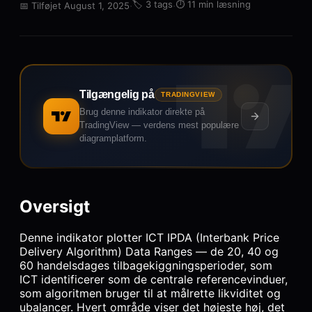
·
🏷️
3 tags
·
⏱️
11 min læsning
📅
Tilføjet August 1, 2025
Tilgængelig på
TRADINGVIEW
Brug denne indikator direkte på
TradingView — verdens mest populære
diagramplatform.
Oversigt
Denne indikator plotter ICT IPDA (Interbank Price
Delivery Algorithm) Data Ranges — de 20, 40 og
60 handelsdages tilbagekiggningsperioder, som
ICT identificerer som de centrale referencevinduer,
som algoritmen bruger til at målrette likviditet og
ubalancer. Hvert område viser det højeste høj, det