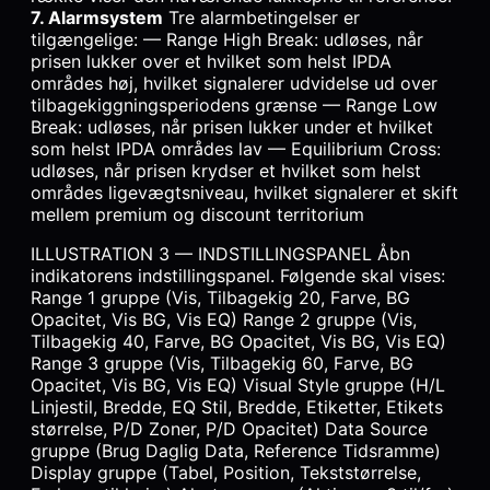
7. Alarmsystem
Tre alarmbetingelser er
tilgængelige: — Range High Break: udløses, når
prisen lukker over et hvilket som helst IPDA
områdes høj, hvilket signalerer udvidelse ud over
tilbagekiggningsperiodens grænse — Range Low
Break: udløses, når prisen lukker under et hvilket
som helst IPDA områdes lav — Equilibrium Cross:
udløses, når prisen krydser et hvilket som helst
områdes ligevægtsniveau, hvilket signalerer et skift
mellem premium og discount territorium
ILLUSTRATION 3 — INDSTILLINGSPANEL Åbn
indikatorens indstillingspanel. Følgende skal vises:
Range 1 gruppe (Vis, Tilbagekig 20, Farve, BG
Opacitet, Vis BG, Vis EQ) Range 2 gruppe (Vis,
Tilbagekig 40, Farve, BG Opacitet, Vis BG, Vis EQ)
Range 3 gruppe (Vis, Tilbagekig 60, Farve, BG
Opacitet, Vis BG, Vis EQ) Visual Style gruppe (H/L
Linjestil, Bredde, EQ Stil, Bredde, Etiketter, Etikets
størrelse, P/D Zoner, P/D Opacitet) Data Source
gruppe (Brug Daglig Data, Reference Tidsramme)
Display gruppe (Tabel, Position, Tekststørrelse,