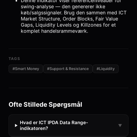
Denne indikator viser referenceniveauer for
swing-analyse — den genererer ikke
køb/salgssignaler. Brug den sammen med ICT
Market Structure, Order Blocks, Fair Value
Gaps, Liquidity Levels og Killzones for et
komplet handelsrammeværk.
TAGS
#
Smart Money
#
Support & Resistance
#
Liquidity
Ofte Stillede Spørgsmål
Hvad er ICT IPDA Data Range-
▼
indikatoren?