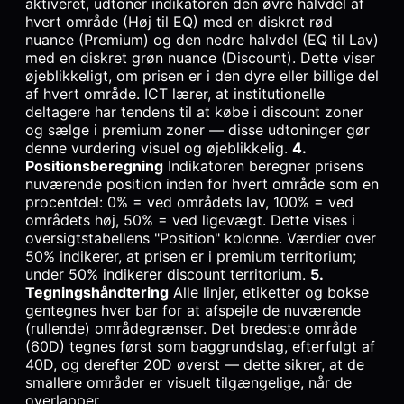
aktiveret, udtoner indikatoren den øvre halvdel af
hvert område (Høj til EQ) med en diskret rød
nuance (Premium) og den nedre halvdel (EQ til Lav)
med en diskret grøn nuance (Discount). Dette viser
øjeblikkeligt, om prisen er i den dyre eller billige del
af hvert område. ICT lærer, at institutionelle
deltagere har tendens til at købe i discount zoner
og sælge i premium zoner — disse udtoninger gør
denne vurdering visuel og øjeblikkelig.
4.
Positionsberegning
Indikatoren beregner prisens
nuværende position inden for hvert område som en
procentdel: 0% = ved områdets lav, 100% = ved
områdets høj, 50% = ved ligevægt. Dette vises i
oversigtstabellens "Position" kolonne. Værdier over
50% indikerer, at prisen er i premium territorium;
under 50% indikerer discount territorium.
5.
Tegningshåndtering
Alle linjer, etiketter og bokse
gentegnes hver bar for at afspejle de nuværende
(rullende) områdegrænser. Det bredeste område
(60D) tegnes først som baggrundslag, efterfulgt af
40D, og derefter 20D øverst — dette sikrer, at de
smallere områder er visuelt tilgængelige, når de
overlapper.