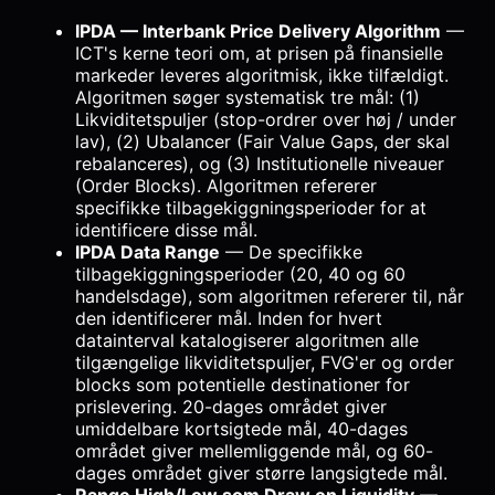
IPDA — Interbank Price Delivery Algorithm
—
ICT's kerne teori om, at prisen på finansielle
markeder leveres algoritmisk, ikke tilfældigt.
Algoritmen søger systematisk tre mål: (1)
Likviditetspuljer (stop-ordrer over høj / under
lav), (2) Ubalancer (Fair Value Gaps, der skal
rebalanceres), og (3) Institutionelle niveauer
(Order Blocks). Algoritmen refererer
specifikke tilbagekiggningsperioder for at
identificere disse mål.
IPDA Data Range
— De specifikke
tilbagekiggningsperioder (20, 40 og 60
handelsdage), som algoritmen refererer til, når
den identificerer mål. Inden for hvert
datainterval katalogiserer algoritmen alle
tilgængelige likviditetspuljer, FVG'er og order
blocks som potentielle destinationer for
prislevering. 20-dages området giver
umiddelbare kortsigtede mål, 40-dages
området giver mellemliggende mål, og 60-
dages området giver større langsigtede mål.