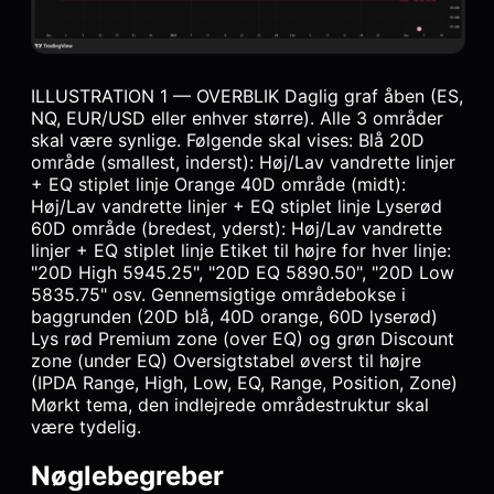
ILLUSTRATION 1 — OVERBLIK Daglig graf åben (ES,
NQ, EUR/USD eller enhver større). Alle 3 områder
skal være synlige. Følgende skal vises: Blå 20D
område (smallest, inderst): Høj/Lav vandrette linjer
+ EQ stiplet linje Orange 40D område (midt):
Høj/Lav vandrette linjer + EQ stiplet linje Lyserød
60D område (bredest, yderst): Høj/Lav vandrette
linjer + EQ stiplet linje Etiket til højre for hver linje:
"20D High 5945.25", "20D EQ 5890.50", "20D Low
5835.75" osv. Gennemsigtige områdebokse i
baggrunden (20D blå, 40D orange, 60D lyserød)
Lys rød Premium zone (over EQ) og grøn Discount
zone (under EQ) Oversigtstabel øverst til højre
(IPDA Range, High, Low, EQ, Range, Position, Zone)
Mørkt tema, den indlejrede områdestruktur skal
være tydelig.
Nøglebegreber