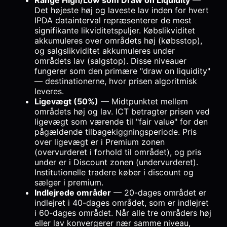
Range High/Low som Draw on Liquidity
—
Det højeste høj og laveste lav inden for hvert
IPDA datainterval repræsenterer de mest
signifikante likviditetspuljer. Købslikviditet
akkumuleres over områdets høj (købsstop),
og salgslikviditet akkumuleres under
områdets lav (salgstop). Disse niveauer
fungerer som den primære "draw on liquidity"
— destinationerne, hvor prisen algoritmisk
leveres.
Ligevægt (50%)
— Midtpunktet mellem
områdets høj og lav. ICT betragter prisen ved
ligevægt som værende til "fair value" for den
pågældende tilbagekiggningsperiode. Pris
over ligevægt er i Premium zonen
(overvurderet i forhold til området), og pris
under er i Discount zonen (undervurderet).
Institutionelle tradere køber i discount og
sælger i premium.
Indlejrede områder
— 20-dages området er
indlejret i 40-dages området, som er indlejret
i 60-dages området. Når alle tre områders høj
eller lav konvergerer nær samme niveau,