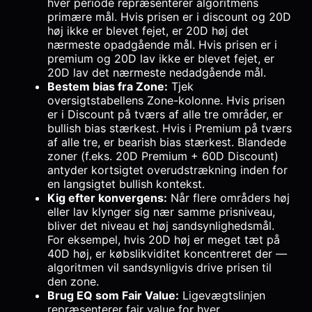
hver periode repræsenterer algoritmens
primære mål. Hvis prisen er i discount og 20D
høj ikke er blevet fejet, er 20D høj det
nærmeste opadgående mål. Hvis prisen er i
premium og 20D lav ikke er blevet fejet, er
20D lav det nærmeste nedadgående mål.
Bestem bias fra Zone:
Tjek
oversigtstabellens Zone-kolonne. Hvis prisen
er i Discount på tværs af alle tre områder, er
bullish bias stærkest. Hvis i Premium på tværs
af alle tre, er bearish bias stærkest. Blandede
zoner (f.eks. 20D Premium + 60D Discount)
antyder kortsigtet overudstrækning inden for
en langsigtet bullish kontekst.
Kig efter konvergens:
Når flere områders høj
eller lav klynger sig nær samme prisniveau,
bliver det niveau et høj sandsynlighedsmål.
For eksempel, hvis 20D høj er meget tæt på
40D høj, er købslikviditet koncentreret der —
algoritmen vil sandsynligvis drive prisen til
den zone.
Brug EQ som Fair Value:
Ligevægtslinjen
repræsenterer fair value for hver