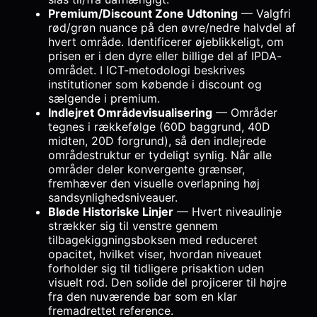
Premium/Discount Zone Udtoning
— Valgfri
rød/grøn nuance på den øvre/nedre halvdel af
hvert område. Identificerer øjeblikkeligt, om
prisen er i den dyre eller billige del af IPDA-
området. I ICT-metodologi beskrives
institutioner som købende i discount og
sælgende i premium.
Indlejret Områdevisualisering
— Områder
tegnes i rækkefølge (60D baggrund, 40D
midten, 20D forgrund), så den indlejrede
områdestruktur er tydeligt synlig. Når alle
områder deler konvergente grænser,
fremhæver den visuelle overlapning høj
sandsynlighedsniveauer.
Bløde Historiske Linjer
— Hvert niveaulinje
strækker sig til venstre gennem
tilbagekiggningsboksen med reduceret
opacitet, hvilket viser, hvordan niveauet
forholder sig til tidligere prisaktion uden
visuelt rod. Den solide del projicerer til højre
fra den nuværende bar som en klar
fremadrettet reference.