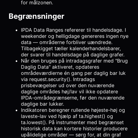
for målzonen.
Begrænsninger
IPDA Data Ranges refererer til handelsdage. I
weekender og helligdage genereres ingen nye
data — områderne forbliver uændrede.
Tilbagekigget tæller kalenderhandelsbarer,
der svarer til handelsdage på daglige grafer.
Når den bruges på intradagsgrafer med "Brug
Daglig Data" aktiveret, opdateres
områdeværdierne én gang per daglig bar luk
via request.security(). Intradags
prisbevægelser ud over den nuværende
daglige områdes høj/lav vil ikke opdatere
IPDA-områdegrænserne, før den nuværende
daglige bar lukker.
Indikatoren beregner rullende højeste-høj og
laveste-lav ved hjælp af ta.highest() og
ta.lowest(). På instrumenter med begrænset
historisk data kan kortere historier producere
upålidelige områder — sørg for, at din graf