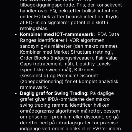
tilbagekiggningsperiode. Pris, der konsekvent
handler over EQ, bekræfter bullish intention;
under EQ bekræfter bearish intention. Kryds
af EQ-linjen signalerer potentielle skift i
retningsbias.
Kombiner med ICT-rammeværk:
IPDA Data
Ranges identificerer HVOR algoritmen
sandsynligvis målretter (den makro ramme).
Kombiner med Market Structure (retning),
Order Blocks (indgangsniveauer), Fair Value
Gaps (retracement mål), Liquidity Levels
(specifikke sweep mål), Killzones
(sessionstid) og Premium/Discount
(zonepositionering) for et komplet analytisk
rammeværk.
Daglig graf for Swing Trading:
På daglige
grafer giver IPDA-områderne den makro
swing trading ramme. Identificer hvilken
områdegrænse algoritmen målretter, bestem
om prisen er i premium eller discount, og gå
derefter ned på intradagsgrafer for præcise
indgange ved order blocks eller FVG'er inden