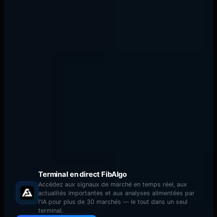
Liquidité côté achat (Buy-side liquidity - BSL)
:
Stop-loss des vendeurs à découvert et buy stops
des traders de breakout situés au-dessus des
swing hauts
Liquidité côté vente (Sell-side liquidity - SSL)
:
Stop-loss des positions longues et sell stops situés
en dessous des swing bas
Liquidité des lignes de tendance
: Ordres
regroupés le long de lignes de tendance évidentes
Liquidité des plus hauts/plus bas égaux
:
Regroupements d'ordres dans des zones où le prix
a testé le même niveau plusieurs fois
Balayages de liquidité (Liquidity Sweeps)
Terminal en direct FibAlgo
Accédez aux signaux de marché en temps réel, aux
actualités importantes et aux analyses alimentées par
l'IA pour plus de 30 marchés — le tout dans un seul
terminal.