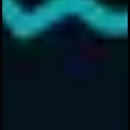
aligner vos trades avec les participants les plus
puissants du marché.
La clé du succès avec les SMC est la patience —
attendre des configurations à haute probabilité où
plusieurs concepts s'alignent. Lorsque vous combinez
les SMC avec l'analyse Fibonacci, des outils pilotés par
l'IA et une gestion des risques disciplinée, vous disposez
d'un système de trading complet capable de produire
des résultats constants.
Prêt à mettre ces concepts en pratique avec des outils
pilotés par l'IA ?
Explorez les offres tarifaires de FibAlgo
et commencez à trader avec une analyse de niveau
institutionnel.
Retour en haut
Sujets
#
smart money
#
SMC
#
institutional trading
#
order
blocks
#
liquidity
#
fair value gaps
#
market structure