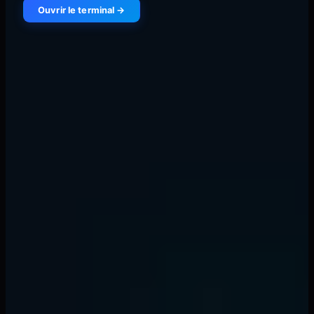
Ouvrir le terminal →
Un balayage de liquidité se produit lorsque le prix
pousse brièvement au-delà d'un niveau de liquidité,
déclenchant les ordres regroupés, avant de s'inverser.
Cela est souvent décrit comme du "stop hunting" et
constitue une manœuvre institutionnelle délibérée.
Signes clés d'un balayage de liquidité :
Le prix dépasse brusquement un plus haut ou un
plus bas significatif
Inversion rapide après le pic (souvent dans la
même bougie)
Volume accru pendant le balayage
Le balayage cible des points de swing évidents où
les traders particuliers placent leurs stops
Apprendre à identifier les balayages de liquidité
transforme votre trading car ce qui semble être un