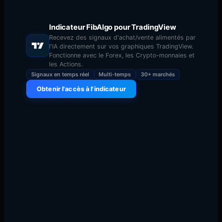
📅
5 janvier 2025
·
🕐
5 janv. 2025
·
📖
17 min read
lire
Indicateur FibAlgo pour TradingView
Recevez des signaux d'achat/vente alimentés par
l'IA directement sur vos graphiques TradingView.
Fonctionne avec le Forex, les Crypto-monnaies et
les Actions.
Signaux en temps réel
Multi-temps
30+ marchés
Obtenir l'accès à l'indicateur
Les Smart Money Concepts (SMC) ont pris d'assaut le
monde du trading. Développés à l'origine en observant
le fonctionnement des grands acteurs institutionnels —
banques, hedge funds et market makers — sur les
marchés financiers, les SMC offrent un cadre pour
comprendre les mécanismes cachés du mouvement des
prix.
Dans ce guide complet, nous allons décomposer chaque
concept majeur des SMC et vous montrer comment les
appliquer au trading de crypto, de forex et d'actions