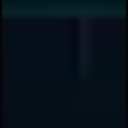
smart money concepts
Les banques drainent la liquidité 15 minutes
avant les news - Voici le schéma
📖
7 min
liquidity providers
Les algorithmes des fournisseurs de liquidité
chassent les ordres avec la reconnaissance de
motifs ML
📖
12 min
forex trading
Les taux de financement overnight signalent
les krachs monétaires 72 heures à l'avance
📖
8 min