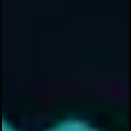
Même les meilleures configurations SMC nécessitent une
gestion des risques disciplinée. Notre
guide complet de
gestion des risques
couvre cela en détail, mais voici des
règles spécifiques aux SMC :
Les stop-loss doivent être placés au-delà du bloc
d'ordres (pas au bord, mais 1-2 ATR au-delà)
Utilisez les blocs d'ordres des timeframes
supérieurs pour les trades de position, ceux des
timeframes inférieurs pour les scalps
Ne risquez jamais plus de 1 à 2 % de votre compte
sur un seul trade
Gérez soigneusement les positions multiples pour
éviter le risque de corrélation
Conclusion
Les Smart Money Concepts offrent un cadre puissant
pour comprendre la mécanique des marchés au niveau
institutionnel. En apprenant à identifier les blocs
d'ordres, les écarts de juste valeur, les poches de
liquidité et les changements structurels, vous pouvez