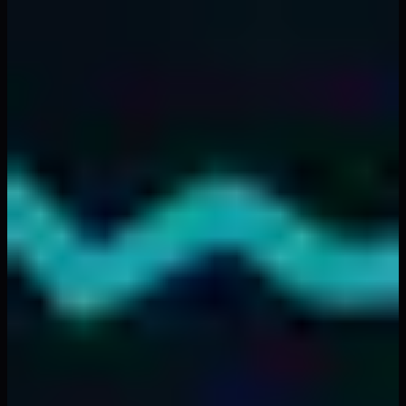
análisis de confluencia, las estrategias de Fibonacci
pueden proporcionar una ventaja significativa en
cualquier mercado.
La clave del éxito es la consistencia: aplica el mismo
proceso a cada operación, lleva un diario de tus
resultados y perfecciona tu enfoque con el tiempo. Para
los traders que quieren automatizar la detección de
Fibonacci y recibir alertas en tiempo real cuando se
forman configuraciones de alta probabilidad, la
suite de
indicadores de FibAlgo
se encarga del trabajo pesado
para que puedas centrarte en la ejecución.
¿Listo para llevar tu trading al siguiente nivel? Explora
nuestra
biblioteca completa de indicadores
o lee más
sobre
cómo la IA está transformando el análisis de
trading
.
Volver arriba