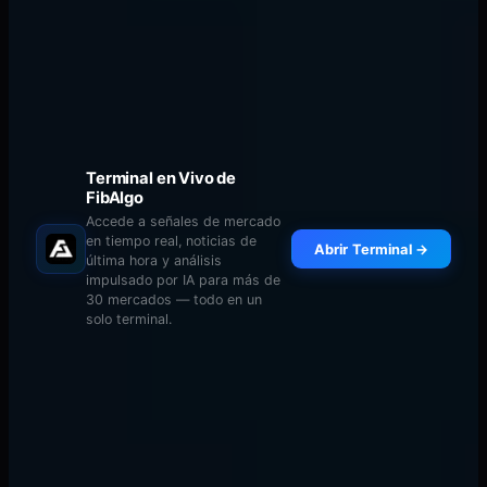
en ciclos.
Confluencia de Fibonacci en
Múltiples Marcos Temporales
Terminal en Vivo de
FibAlgo
Accede a señales de mercado
en tiempo real, noticias de
Abrir Terminal →
última hora y análisis
impulsado por IA para más de
30 mercados — todo en un
solo terminal.
Las configuraciones de Fibonacci más poderosas
ocurren cuando los niveles de diferentes marcos
temporales se alinean al mismo precio. Aquí te
mostramos cómo implementar el análisis de múltiples