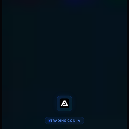
Temas
#
fibonacci
#
trading strategy
#
technical analysis
#
crypto
trading
#
forex
#
retracement levels
Escrito por el Equipo FibAlgo
FibAlgo Team
Trading Research
AI-powered trading research. Institutional-grade
indicators and signals for TradingView.
𝕏
in
📧
🔗
SHARE
TRADING CON IA