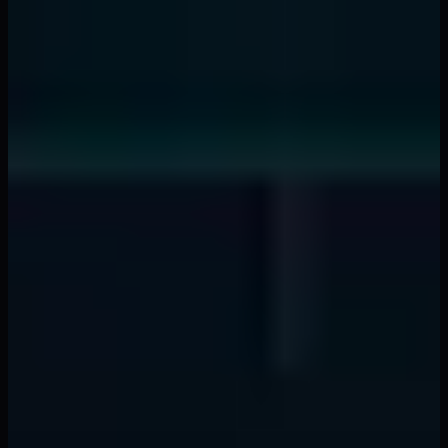
Continuar Leyendo
Ver Todos →
smart money concepts
Bancos Drenan Liquidez 15 Minutos Antes de
Noticias - Aquí el Patrón
📖
7 min
liquidity providers
Algoritmos de Proveedores de Liquidez Cazan
Órdenes con Reconocimiento de Patrones ML
📖
12 min
forex trading
Las Tasas de Financiamiento Nocturno
Señalan Colapsos de Divisas 72 Horas Antes
📖
8 min