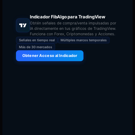
leer
Indicador FibAlgo para TradingView
Obtén señales de compra/venta impulsadas por
IA directamente en tus gráficos de TradingView.
Funciona con Forex, Criptomonedas y Acciones.
Señales en tiempo real
Múltiples marcos temporales
Más de 30 mercados
Obtener Acceso al Indicador
El trading con Fibonacci ha sido un pilar del análisis
técnico durante décadas, utilizado por todos, desde
traders minoristas hasta gestores de fondos de
cobertura. En esta guía integral, exploraremos cada
aspecto de las estrategias de trading basadas en
Fibonacci, desde los fundamentos matemáticos hasta
las confluencias avanzadas de múltiples marcos
temporales en las que confían los traders profesionales
a diario.
Ya sea que estés operando criptomonedas, forex o