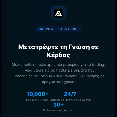
AI-POWERED TRADING
Μετατρέψτε τη Γνώση σε
Κέρδος
Μόλις μάθατε πολύτιμες πληροφορίες για το trading.
Τώρα βάλτε τις σε πράξη με σήματα που
υποστηρίζονται από AI και αναλύουν 30+ αγορές σε
πραγματικό χρόνο.
10,000+
24/7
Ενεργοί Εμπόροι
Σήματα σε Πραγματικό Χρόνο
30+
Καλυπτόμενες Αγορές