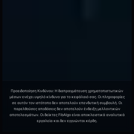
Εντολές με Αναγνώριση Μοτίβων ML
📖
12 min
forex trading
Τα Επιτόκια Χρηματοδότησης
Διανυκτέρευσης Σηματοδοτούν Κατάρρευση
Νομισμάτων 72 Ώρες Νωρίτερα
📖
8 min
Προειδοποίηση Κινδύνου: Η διαπραγμάτευση χρηματοπιστωτικών
μέσων ενέχει υψηλό κίνδυνο για το κεφάλαιό σας. Οι πληροφορίες
σε αυτόν τον ιστότοπο δεν αποτελούν επενδυτική συμβουλή. Οι
παρελθούσες αποδόσεις δεν αποτελούν ένδειξη μελλοντικών
αποτελεσμάτων. Οι δείκτες FibAlgo είναι αποκλειστικά αναλυτικά
εργαλεία και δεν εγγυώνται κέρδη.