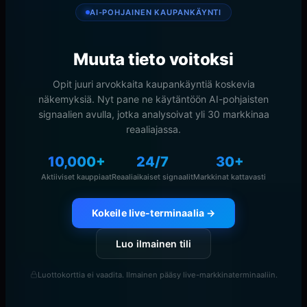
AI-POHJAINEN KAUPANKÄYNTI
Muuta tieto voitoksi
Opit juuri arvokkaita kaupankäyntiä koskevia
näkemyksiä. Nyt pane ne käytäntöön AI-pohjaisten
signaalien avulla, jotka analysoivat yli 30 markkinaa
reaaliajassa.
10,000+
24/7
30+
Aktiiviset kauppiaat
Reaaliaikaiset signaalit
Markkinat kattavasti
Kokeile live-terminaalia →
Luo ilmainen tili
Luottokorttia ei vaadita. Ilmainen pääsy live-markkinaterminaaliin.