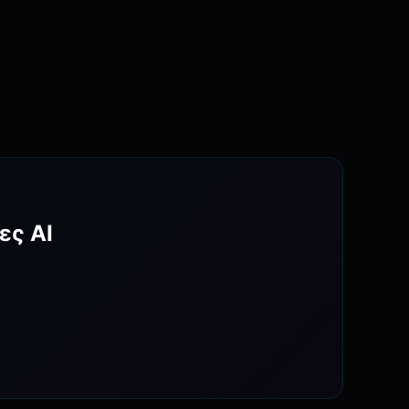
ες AI