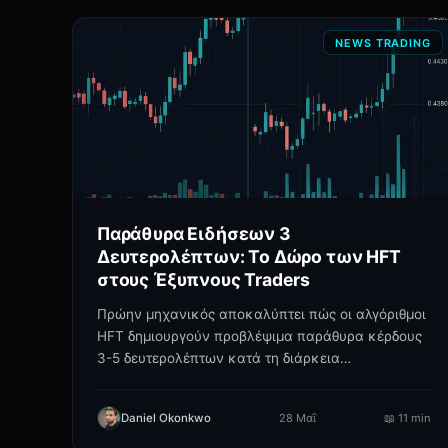
NEWS TRADING
Παράθυρα Ειδήσεων 3
Δευτερολέπτων: Το Δώρο των HFT
στους Έξυπνους Traders
Πρώην μηχανικός αποκαλύπτει πώς οι αλγόριθμοι
HFT δημιουργούν προβλέψιμα παράθυρα κέρδους
3-5 δευτερολέπτων κατά τη διάρκεια
ανακοινώσεων ειδήσεων.
Daniel Okonkwo
28 Μαΐ
📖
11 min