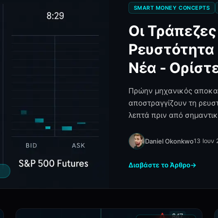
SMART MONEY CONCEPTS
Οι Τράπεζες
Ρευστότητα 
Νέα - Ορίστ
Πρώην μηχανικός αποκαλ
αποστραγγίζουν τη ρευστ
λεπτά πριν από σημαντικ
Daniel Okonkwo
13 Ιουν
Διαβάστε το Άρθρο
→
Ο