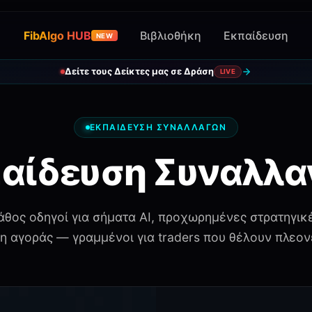
FibAlgo HUB
Βιβλιοθήκη
Εκπαίδευση
NEW
Δείτε τους Δείκτες μας σε Δράση
LIVE
ΕΚΠΑΊΔΕΥΣΗ ΣΥΝΑΛΛΑΓΏΝ
αίδευση Συναλλ
βάθος οδηγοί για σήματα AI, προχωρημένες στρατηγικέ
η αγοράς — γραμμένοι για traders που θέλουν πλεον