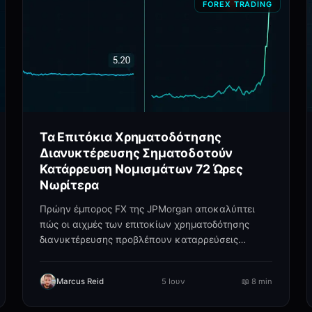
FOREX TRADING
Τα Επιτόκια Χρηματοδότησης
Διανυκτέρευσης Σηματοδοτούν
Κατάρρευση Νομισμάτων 72 Ώρες
Νωρίτερα
Πρώην έμπορος FX της JPMorgan αποκαλύπτει
πώς οι αιχμές των επιτοκίων χρηματοδότησης
διανυκτέρευσης προβλέπουν καταρρεύσεις
νομισμάτων. Μάθετε το μοτίβο.
Marcus Reid
5 Ιουν
📖
8 min