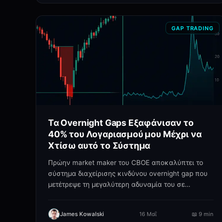
GAP TRADING
Τα Overnight Gaps Εξαφάνισαν το
40% του Λογαριασμού μου Μέχρι να
Χτίσω αυτό το Σύστημα
Πρώην market maker του CBOE αποκαλύπτει το
σύστημα διαχείρισης κινδύνου overnight gap που
μετέτρεψε τη μεγαλύτερη αδυναμία του σε
σταθερά κέρδη.
James Kowalski
16 Μαΐ
📖
9 min