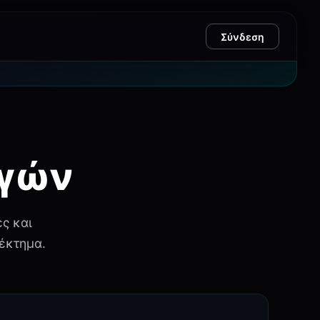
Σύνδεση
αγών
ς και
έκτημα.