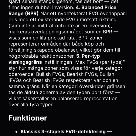
självt senare stängs igenom, tas det bort — det
finns ingen dubbel inversion.
4. Balanced Price
Range (BPR)
När ett nydetekterat FVG överlappar i
pris med ett existerande FVG i motsatt riktning
(som inte är mildrat och inte är en inversion),
markeras överlappningsområdet som en BPR —
visas som en lila prickad ruta. BPR-zoner
representerar områden där både köp och
försäljning skapade obalanser, vilket gör dem till
högprobabla reaktionszoner.
5. Per-typ
visningsgräns
Inställningen "Max FVGs (per type)"
styr hur många zoner som visas för varje kategori
oberoende: Bullish FVGs, Bearish FVGs, Bullish
IFVGs och Bearish IFVGs respekterar var och en
samma gräns. När en kategori överskrider gränsen
tas de äldsta zonerna av den typen bort först —
vilket säkerställer en balanserad representation
över alla fyra typer.
Funktioner
Klassisk 3-stapels FVG-detektering
—