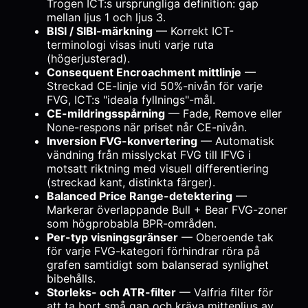
Trogen ICT:s ursprungliga definition: gap
mellan ljus 1 och ljus 3.
BISI / SIBI-märkning
— Korrekt ICT-
terminologi visas inuti varje ruta
(högerjusterad).
Consequent Encroachment mittlinje
—
Streckad CE-linje vid 50%-nivån för varje
FVG, ICT:s "ideala fyllnings"-mål.
CE-mildringsspårning
— Fade, Remove eller
None-respons när priset når CE-nivån.
Inversion FVG-konvertering
— Automatisk
vändning från misslyckat FVG till IFVG i
motsatt riktning med visuell differentiering
(streckad kant, distinkta färger).
Balanced Price Range-detektering
—
Markerar överlappande Bull + Bear FVG-zoner
som högprobabla BPR-områden.
Per-typ visningsgränser
— Oberoende tak
för varje FVG-kategori förhindrar röra på
grafen samtidigt som balanserad synlighet
bibehålls.
Storleks- och ATR-filter
— Valfria filter för
att ta bort små gap och kräva mittenljus av