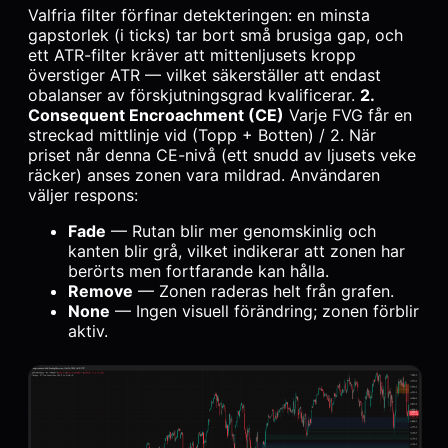
Valfria filter förfinar detekteringen: en minsta
gapstorlek (i ticks) tar bort små brusiga gap, och
ett ATR-filter kräver att mittenljusets kropp
överstiger ATR — vilket säkerställer att endast
obalanser av förskjutningsgrad kvalificerar.
2.
Consequent Encroachment (CE)
Varje FVG får en
streckad mittlinje vid (Topp + Botten) / 2. När
priset når denna CE-nivå (ett snudd av ljusets veke
räcker) anses zonen vara mildrad. Användaren
väljer respons:
Fade
— Rutan blir mer genomskinlig och
kanten blir grå, vilket indikerar att zonen har
berörts men fortfarande kan hålla.
Remove
— Zonen raderas helt från grafen.
None
— Ingen visuell förändring; zonen förblir
aktiv.