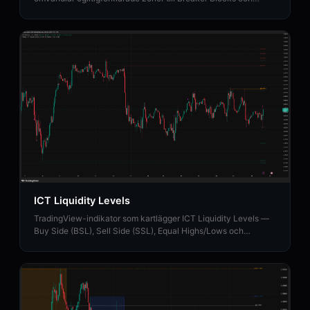
tillhandahåller institutionell Strength Rating-analys.
ICT Liquidity Levels
TradingView-indikator som kartlägger ICT Liquidity Levels —
Buy Side (BSL), Sell Side (SSL), Equal Highs/Lows och
Liquidity Sweeps med HTF-stöd.