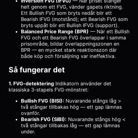
Inversion FVG (IFVG)
— När priset stänger
helt genom ett FVG, vänder gapets riktning.
Ett Bullish FVG som bryts nedåt blir ett
Bearish IFVG (motstånd); ett Bearish FVG som
bryts uppåt blir ett Bullish IFVG (support).
Balanced Price Range (BPR)
— När ett Bullish
FVG och ett Bearish FVG överlappar i samma
prisområde, bildar överlappningszonen en
BPR — en mycket stark reaktionszon där
både köp och försäljning var ineffektiva.
Så fungerar det
1. FVG-detektering
Indikatorn använder det
klassiska 3-stapels FVG-mönstret:
Bullish FVG (BISI):
Nuvarande stångs låg >
två stångar tillbakas hög — ett gap lämnas
ovanför.
Bearish FVG (SIBI):
Nuvarande stångs hög <
två stångar tillbakas låg — ett gap lämnas
under.