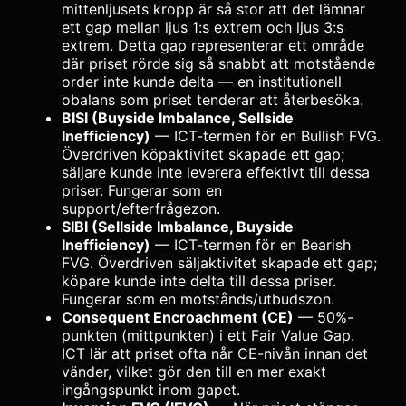
mittenljusets kropp är så stor att det lämnar
ett gap mellan ljus 1:s extrem och ljus 3:s
extrem. Detta gap representerar ett område
där priset rörde sig så snabbt att motstående
order inte kunde delta — en institutionell
obalans som priset tenderar att återbesöka.
BISI (Buyside Imbalance, Sellside
Inefficiency)
— ICT-termen för en Bullish FVG.
Överdriven köpaktivitet skapade ett gap;
säljare kunde inte leverera effektivt till dessa
priser. Fungerar som en
support/efterfrågezon.
SIBI (Sellside Imbalance, Buyside
Inefficiency)
— ICT-termen för en Bearish
FVG. Överdriven säljaktivitet skapade ett gap;
köpare kunde inte delta till dessa priser.
Fungerar som en motstånds/utbudszon.
Consequent Encroachment (CE)
— 50%-
punkten (mittpunkten) i ett Fair Value Gap.
ICT lär att priset ofta når CE-nivån innan det
vänder, vilket gör den till en mer exakt
ingångspunkt inom gapet.