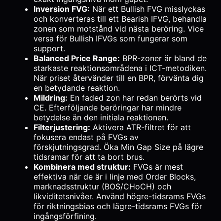
Inversion FVG:
När ett Bullish FVG misslyckas
och konverteras till ett Bearish IFVG, behandla
zonen som motstånd vid nästa beröring. Vice
versa för Bullish IFVGs som fungerar som
support.
Balanced Price Range:
BPR-zoner är bland de
starkaste reaktionsområdena i ICT-metodiken.
När priset återvänder till en BPR, förvänta dig
en betydande reaktion.
Mildring:
En faded zon har redan berörts vid
CE. Efterföljande beröringar har mindre
betydelse än den initiala reaktionen.
Filterjustering:
Aktivera ATR-filtret för att
fokusera endast på FVGs av
förskjutningsgrad. Öka Min Gap Size på lägre
tidsramar för att ta bort brus.
Kombinera med struktur:
FVGs är mest
effektiva när de är i linje med Order Blocks,
marknadsstruktur (BOS/CHoCH) och
likviditetsnivåer. Använd högre-tidsrams FVGs
för riktningsbias och lägre-tidsrams FVGs för
ingångsförfining.