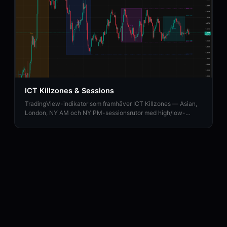
ICT Killzones & Sessions
TradingView-indikator som framhäver ICT Killzones — Asian,
London, NY AM och NY PM-sessionsrutor med high/low-
utvidgningar och viktiga öppningsnivåer.