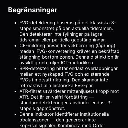
Begränsningar
FVG-detektering baseras på det klassiska 3-
stapelsmönstret på den aktuella tidsramen.
Den detekterar inte fyllningar på lägre
tidsramar eller partiella gapstängningar.
CE-mildring använder vekberöring (låg/hög),
medan IFVG-konvertering kräver en bekräftad
stängning bortom zonen. Denna distinktion är
avsiktlig och följer ICT-metodiken.
BPR-detektering hittar endast överlappningar
mellan ett nyskapad FVG och existerande
FVGs i motsatt riktning. Den skannar inte
retroaktivt alla historiska FVG-par.
ATR-filtret utvärderar mittenljusets kropp mot
ATR. Det är en valfri förbättring —
standarddetekteringen använder endast 3-
stapels gapmönstret.
Denna indikator identifierar institutionella
obalanszoner — den genererar inte
köp-/säljsignaler. Kombinera med Order