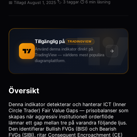
·
🏷️
3 taggar
·
⏱️
6 min läsning
📅
Tillagd August 1, 2025
Tillgänglig på
TRADINGVIEW
Använd denna indikator direkt på
TradingView — världens mest populära
diagramplattform.
Översikt
Denna indikator detekterar och hanterar ICT (Inner
Circle Trader) Fair Value Gaps — prisobalanser som
skapas när aggressiv institutionell orderflöde
lämnar ett gap mellan tre på varandra följande ljus.
Den identifierar Bullish FVGs (BISI) och Bearish
FVGs (SIBI), ritar Consequent Encroachment (CE)