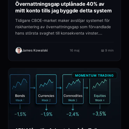
Övernattningsgap utplånade 40% av
mitt konto tills jag byggde detta system
Tidigare CBOE-market maker avslöjar systemet för
riskhantering av övernattningsgap som förvandlade
hans största svaghet till konsekventa vinster.
Verkliga.
James Kowalski
16 maj
📖
9 min
MOMENTUM TRADING