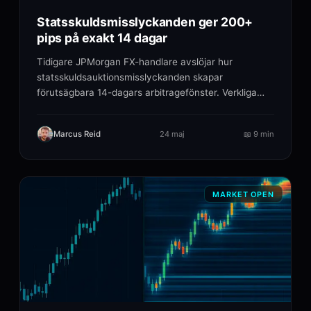
Statsskuldsmisslyckanden ger 200+
pips på exakt 14 dagar
Tidigare JPMorgan FX-handlare avslöjar hur
statsskuldsauktionsmisslyckanden skapar
förutsägbara 14-dagars arbitragefönster. Verkliga
exempel, exakt.
Marcus Reid
24 maj
📖
9 min
MARKET OPEN