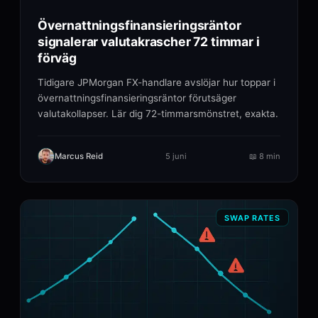
Övernattningsfinansieringsräntor
signalerar valutakrascher 72 timmar i
förväg
Tidigare JPMorgan FX-handlare avslöjar hur toppar i
övernattningsfinansieringsräntor förutsäger
valutakollapser. Lär dig 72-timmarsmönstret, exakta.
Marcus Reid
5 juni
📖
8 min
SWAP RATES