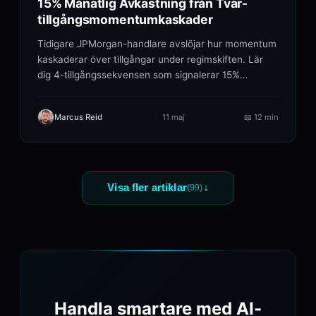
15% Månatlig Avkastning från Tvär-
tillgångsmomentumkaskader
Tidigare JPMorgan-handlare avslöjar hur momentum
kaskaderar över tillgångar under regimskiften. Lär
dig 4-tillgångssekvensen som signalerar 15%
månatliga.
Marcus Reid
11 maj
📖
12 min
↓
Visa fler artiklar
(
99
)
Handla smartare med AI-