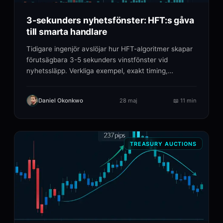
3-sekunders nyhetsfönster: HFT:s gåva
till smarta handlare
Tidigare ingenjör avslöjar hur HFT-algoritmer skapar
förutsägbara 3-5 sekunders vinstfönster vid
nyhetssläpp. Verkliga exempel, exakt timing,
beprövade.
Daniel Okonkwo
28 maj
📖
11 min
TREASURY AUCTIONS