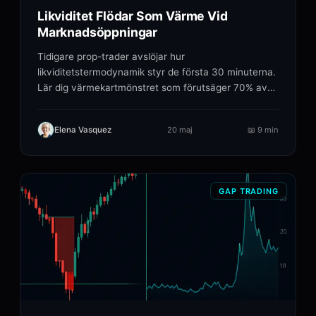
Likviditet Flödar Som Värme Vid
Marknadsöppningar
Tidigare prop-trader avslöjar hur
likviditetstermodynamik styr de första 30 minuterna.
Lär dig värmekartmönstret som förutsäger 70% av
öppningsrörelserna.
Elena Vasquez
20 maj
📖
9 min
GAP TRADING