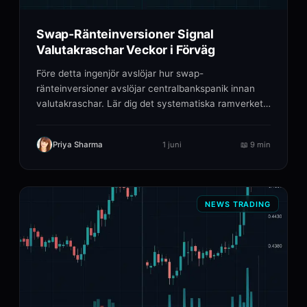
Swap-Ränteinversioner Signal
Valutakraschar Veckor i Förväg
Före detta ingenjör avslöjar hur swap-
ränteinversioner avslöjar centralbankspanik innan
valutakraschar. Lär dig det systematiska ramverket
som upptäckte.
Priya Sharma
1 juni
📖
9 min
NEWS TRADING