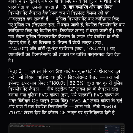
बॉक्स बॉर्डर सूक्ष्म एज परिभाषा के लिए भराव की तुलना में थोड़ी कम
पारदर्शिता का उपयोग करता है।
3. बार कलरिंग और माप लेबल
डिस्प्लेसमेंट कैंडल्स वैकल्पिक रूप से डिफ़ॉल्ट कैंडल रंगों को
ओवरराइड कर सकती हैं — बुलिश डिस्प्लेसमेंट बार कॉन्फ़िगर किए
गए बुलिश रंग (डिफ़ॉल्ट हरा) में बदल जाती हैं, बेयरिश डिस्प्लेसमेंट बार
कॉन्फ़िगर किए गए बेयरिश रंग (डिफ़ॉल्ट लाल) में बदल जाती हैं। एक
माप लेबल बुलिश डिस्प्लेसमेंट कैंडल्स के ऊपर और बेयरिश के नीचे
दिखाई देता है, जो दिखाता है: टिक्स में बॉडी साइज (उदा.,
"245.0t") और बॉडी-टू-रेंज प्रतिशत (उदा., "78.5%")। यह
व्यापारियों को डिस्प्लेसमेंट की ताकत पर त्वरित मात्रात्मक डेटा देता
है।
चित्र 2 — ज़ूम इन विवरण 5m चार्ट पर कुछ घंटों के क्षेत्र पर ज़ूम
करें। जो दिखना चाहिए: एक बुलिश डिस्प्लेसमेंट कैंडल — हरा ग्लो
इफेक्ट ऊपर माप लेबल: "180.0t | 82.3%" तुरंत बाद दूसरी बुलिश
डिस्प्लेसमेंट कैंडल — नीचे स्ट्रीक "2" लेबल इन दो कैंडल्स द्वारा
बनाया गया बुलिश FVG बॉक्स (हरा, अर्ध-पारदर्शी) FVG बॉक्स के
अंदर बिंदीदार CE लाइन (मध्य बिंदु) "FVG ▲" लेबल बॉक्स के दाईं
ओर पास में एक बेयरिश डिस्प्लेसमेंट — लाल ग्लो, नीचे "156.0t |
71.0%" लेबल देखें कि कीमत CE लाइन पर प्रतिक्रिया देती है