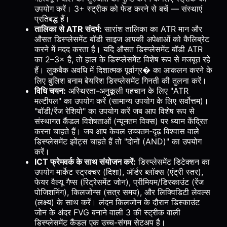
उपयोग करें। 3+ स्ट्रीक को फेड करने से बचें — संस्थाएं
प्रतिबद्ध हैं।
तालिका से ATR संदर्भ:
सारांश तालिका का ATR मान और
औसत डिस्प्लेसमेंट बॉडी साइज आपकी अपेक्षाओं को कैलिब्रेट
करने में मदद करता है। यदि औसत डिस्प्लेसमेंट बॉडी ATR
का 2–3× है, तो हाल के डिस्प्लेसमेंट विशेष रूप से मजबूत रहे
हैं। लुकबैक अवधि में दिशात्मक पूर्वाग्र� का आकलन करने के
लिए बुलिश बनाम बेयरिश डिस्प्लेसमेंट गिनती की तुलना करें।
विधि चयन:
अस्थिरता-अनुकूली पहचान के लिए "ATR
मल्टीपल" का उपयोग करें (सामान्य उपयोग के लिए सर्वोत्तम)।
"बॉडी/रेंज रेशियो" का उपयोग करें जब आप विशेष रूप से
संस्थागत कैंडल विशेषताओं (न्यूनतम विक्स) पर ध्यान केंद्रित
करना चाहते हैं। जब आप केवल उच्चतम-दृढ़ विश्वास वाले
डिस्प्लेसमेंट इवेंट्स चाहते हैं तो "दोनों (AND)" का उपयोग
करें।
ICT फ्रेमवर्क के साथ संयोजन करें:
डिस्प्लेसमेंट डिटेक्शन का
उपयोग मार्केट स्ट्रक्चर (दिशा), ऑर्डर ब्लॉक्स (एंट्री स्तर),
फेयर वैल्यू गैप्स (रिट्रेसमेंट जोन), प्रीमियम/डिस्काउंट (रेंज
पोजिशनिंग), किलजोन्स (सत्र समय), और लिक्विडिटी लेवल्स
(लक्ष्य) के साथ करें। लंदन किलजोन के दौरान डिस्काउंट
जोन के अंदर FVG बनाने वाली 3 की स्ट्रीक वाली
डिस्प्लेसमेंट कैंडल एक उच्च-संगम सेटअप है।