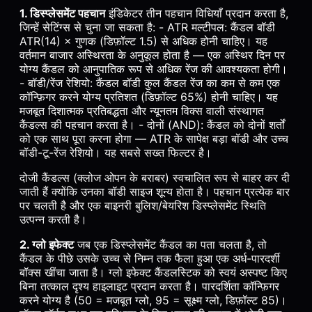
1. डिस्प्लेसमेंट पहचान
इंडिकेटर तीन पहचान विधियाँ प्रदान करता है,
जिन्हें सेटिंग्स से चुना जा सकता है: - ATR मल्टीपल: कैंडल बॉडी
ATR(14) × गुणक (डिफ़ॉल्ट 1.5) से अधिक होनी चाहिए। यह
वर्तमान बाजार अस्थिरता के अनुकूल होता है — एक अस्थिर दिन पर
योग्य कैंडल को आनुपातिक रूप से अधिक रेंज की आवश्यकता होगी।
- बॉडी/रेंज रेशियो: कैंडल बॉडी कुल कैंडल रेंज का कम से कम एक
कॉन्फ़िगर करने योग्य प्रतिशत (डिफ़ॉल्ट 65%) होनी चाहिए। यह
मजबूत दिशात्मक प्रतिबद्धता और न्यूनतम विक्स वाली संस्थागत
कैंडल्स की पहचान करता है। - दोनों (AND): कैंडल को दोनों शर्तों
को एक साथ पूरा करना होगा — ATR के सापेक्ष बड़ा बॉडी और उच्च
बॉडी-टू-रेंज रेशियो। यह सबसे सख्त फिल्टर है।
दोजी कैंडल्स (क्लोज ओपन के बराबर) स्वचालित रूप से बाहर कर दी
जाती हैं क्योंकि उनका बॉडी साइज शून्य होता है। पहचान प्रत्येक बार
पर चलती है और एक बाइनरी बुलिश/बेयरिश डिस्प्लेसमेंट स्थिति
उत्पन्न करती है।
2. ग्लो इफेक्ट
जब एक डिस्प्लेसमेंट कैंडल का पता चलता है, तो
कैंडल के पीछे उसके उच्च से निम्न तक फैला हुआ एक अर्ध-पारदर्शी
बॉक्स खींचा जाता है। ग्लो इफेक्ट कैंडलस्टिक को स्वयं अस्पष्ट किए
बिना तत्काल दृश्य हाइलाइट प्रदान करता है। पारदर्शिता कॉन्फ़िगर
करने योग्य है (50 = मजबूत ग्लो, 95 = सूक्ष्म ग्लो, डिफ़ॉल्ट 85)।