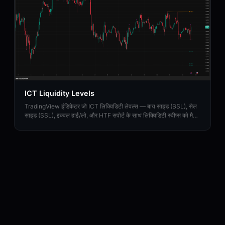
ICT Liquidity Levels
TradingView इंडिकेटर जो ICT लिक्विडिटी लेवल्स — बाय साइड (BSL), सेल
साइड (SSL), इक्वल हाई/लो, और HTF सपोर्ट के साथ लिक्विडिटी स्वीप्स को मैप
करता है।