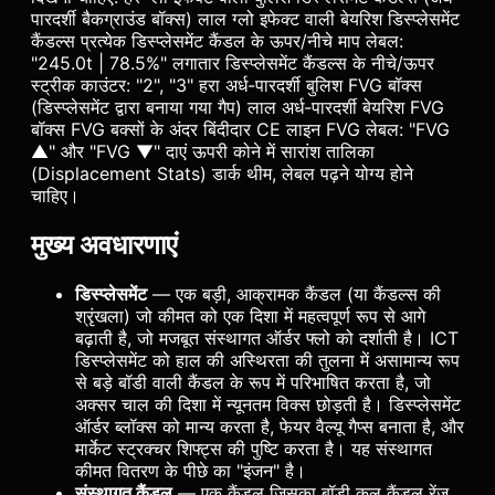
पारदर्शी बैकग्राउंड बॉक्स) लाल ग्लो इफेक्ट वाली बेयरिश डिस्प्लेसमेंट
कैंडल्स प्रत्येक डिस्प्लेसमेंट कैंडल के ऊपर/नीचे माप लेबल:
"245.0t | 78.5%" लगातार डिस्प्लेसमेंट कैंडल्स के नीचे/ऊपर
स्ट्रीक काउंटर: "2", "3" हरा अर्ध-पारदर्शी बुलिश FVG बॉक्स
(डिस्प्लेसमेंट द्वारा बनाया गया गैप) लाल अर्ध-पारदर्शी बेयरिश FVG
बॉक्स FVG बक्सों के अंदर बिंदीदार CE लाइन FVG लेबल: "FVG
▲" और "FVG ▼" दाएं ऊपरी कोने में सारांश तालिका
(Displacement Stats) डार्क थीम, लेबल पढ़ने योग्य होने
चाहिए।
मुख्य अवधारणाएं
डिस्प्लेसमेंट
— एक बड़ी, आक्रामक कैंडल (या कैंडल्स की
श्रृंखला) जो कीमत को एक दिशा में महत्वपूर्ण रूप से आगे
बढ़ाती है, जो मजबूत संस्थागत ऑर्डर फ्लो को दर्शाती है। ICT
डिस्प्लेसमेंट को हाल की अस्थिरता की तुलना में असामान्य रूप
से बड़े बॉडी वाली कैंडल के रूप में परिभाषित करता है, जो
अक्सर चाल की दिशा में न्यूनतम विक्स छोड़ती है। डिस्प्लेसमेंट
ऑर्डर ब्लॉक्स को मान्य करता है, फेयर वैल्यू गैप्स बनाता है, और
मार्केट स्ट्रक्चर शिफ्ट्स की पुष्टि करता है। यह संस्थागत
कीमत वितरण के पीछे का "इंजन" है।
संस्थागत कैंडल
— एक कैंडल जिसका बॉडी कुल कैंडल रेंज