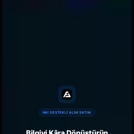
trading
#
forex
#
retracement levels
FibAlgo Ekibi tarafından yazıldı
FibAlgo Team
Trading Research
AI-powered trading research. Institutional-grade
indicators and signals for TradingView.
𝕏
in
📧
🔗
SHARE
AI DESTEKLI ALIM SATIM
Bilgiyi Kâra Dönüştürün