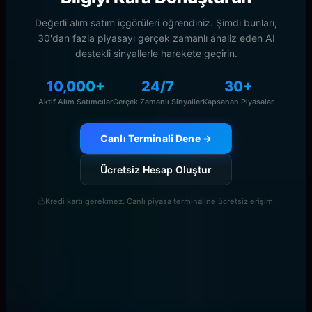
Değerli alım satım içgörüleri öğrendiniz. Şimdi bunları,
30'dan fazla piyasayı gerçek zamanlı analiz eden AI
destekli sinyallerle harekete geçirin.
10,000+
24/7
30+
Aktif Alım Satımcılar
Gerçek Zamanlı Sinyaller
Kapsanan Piyasalar
Canlı Terminali Dene →
Ücretsiz Hesap Oluştur
Kredi kartı gerekmez. Canlı piyasa terminaline ücretsiz erişim.
Okumaya Devam Et
Tümünü Görüntüle →
smart money concepts