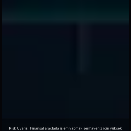
Bankalar Haberden 15 Dakika Önce Likiditeyi
Çekiyor - İşte Desen
📖
7 min
liquidity providers
Likidite Sağlayıcı Algoritmaları, ML Desen
Tanıma ile Emirleri Avlıyor
📖
12 min
forex trading
Gece Fonlama Oranları, Döviz Çöküşlerini 72
Saat Önceden Sinyal Veriyor
📖
8 min
Risk Uyarısı: Finansal araçlarla işlem yapmak sermayeniz için yüksek