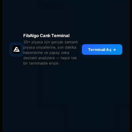
Çoklu Zaman Dilimi Fibonacci
Uyumu
FibAlgo Canlı Terminal
30+ piyasa için gerçek zamanlı
piyasa sinyallerine, son dakika
Terminali Aç →
haberlerine ve yapay zeka
destekli analizlere — hepsi tek
bir terminalde erişin.
En güçlü Fibonacci kurulumları, farklı zaman
dilimlerinden gelen seviyelerin aynı fiyatta hizalandığında
ortaya çıkar. İşte çoklu zaman dilimi analizini uygulama
yöntemi:
Adım Adım Çoklu Zaman Dilimi Süreci
Haftalık grafik
: Ana salınımdan birincil Fibonacci