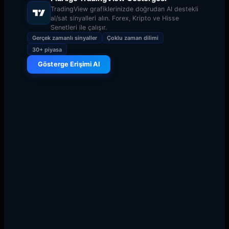
TradingView grafiklerinizde doğrudan AI destekli
al/sat sinyalleri alın. Forex, Kripto ve Hisse
Senetleri ile çalışır.
Gerçek zamanlı sinyaller
Çoklu zaman dilimi
30+ piyasa
Gösterge Erişimi Al
Fibonacci trading, on yıllardır teknik analizin temel taşı
olmuştur ve bireysel yatırımcılardan hedge fon
yöneticilerine kadar herkes tarafından kullanılmaktadır.
Bu kapsamlı rehberde, Fibonacci tabanlı trading
stratejilerinin matematiksel temellerinden profesyonel
trader'ların günlük olarak güvendiği gelişmiş çoklu
zaman dilimi uyumlarına kadar her yönünü keşfedeceğiz.
İster kripto, forex, ister hisse senedi işlem yapıyor olun,
Fibonacci seviyelerini anlamak, yüksek olasılıklı işlem
kurulumlarını belirleme yeteneğinizi önemli ölçüde
geliştirebilir. Bu rehberin sonunda, Fibonacci analizini
trading planınıza entegre etmek için eksiksiz bir
çerçeveye sahip olacaksınız.