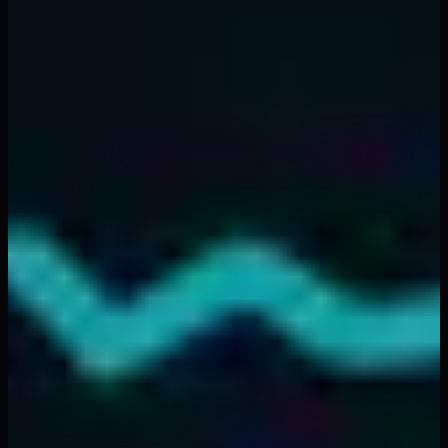
stratejileri herhangi bir piyasada önemli bir avantaj
sağlayabilir.
Başarının anahtarı tutarlılıktır: her işleme aynı süreci
uygulayın, sonuçlarınızı kaydedin ve yaklaşımınızı
zamanla geliştirin. Fibonacci tespitini otomatikleştirmek
ve yüksek olasılıklı kurulumlar oluştuğunda gerçek
zamanlı uyarılar almak isteyen trader'lar için,
FibAlgo'nun
gösterge paketi
ağır işi halleder, böylece siz uygulamaya
odaklanabilirsiniz.
Trading'inizi bir sonraki seviyeye taşımaya hazır mısınız?
Eksiksiz gösterge kütüphanemizi
keşfedin veya
yapay
zekanın trading analizini nasıl dönüştürdüğü
hakkında
daha fazla bilgi edinin.
Başa Dön
Konular
#
fibonacci
#
trading strategy
#
technical analysis
#
crypto