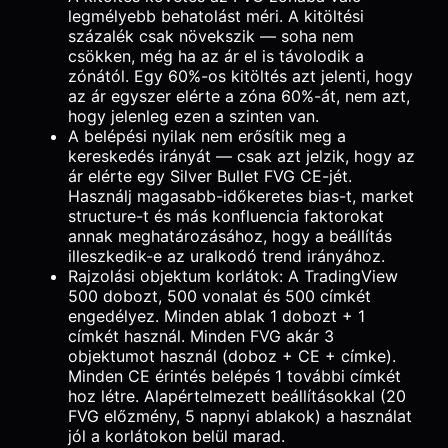
legmélyebb behatolást méri. A kitöltési
százalék csak növekszik — soha nem
csökken, még ha az ár el is távolodik a
zónától. Egy 60%-os kitöltés azt jelenti, hogy
az ár egyszer elérte a zóna 60%-át, nem azt,
hogy jelenleg ezen a szinten van.
A belépési nyilak nem erősítik meg a
kereskedés irányát — csak azt jelzik, hogy az
ár elérte egy Silver Bullet FVG CE-jét.
Használj magasabb-időkeretes bias-t, market
structure-t és más konfluencia faktorokat
annak meghatározásához, hogy a beállítás
illeszkedik-e az uralkodó trend irányához.
Rajzolási objektum korlátok: A TradingView
500 dobozt, 500 vonalat és 500 címkét
engedélyez. Minden ablak 1 dobozt + 1
címkét használ. Minden FVG akár 3
objektumot használ (doboz + CE + címke).
Minden CE érintés belépés 1 további címkét
hoz létre. Alapértelmezett beállításokkal (20
FVG előzmény, 5 napnyi ablakok) a használat
jól a korlátokon belül marad.