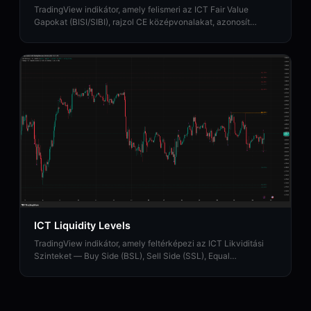
TradingView indikátor, amely felismeri az ICT Fair Value
Gapokat (BISI/SIBI), rajzol CE középvonalakat, azonosít
Inversion FVG-ket és feltérképezi a Balanced Price Range
zónákat.
ICT Liquidity Levels
TradingView indikátor, amely feltérképezi az ICT Likviditási
Szinteket — Buy Side (BSL), Sell Side (SSL), Equal
Highs/Lows és Likviditási Söpréseket HTF támogatással.