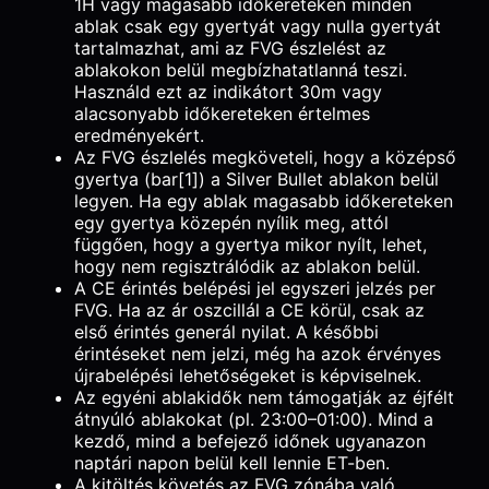
1H vagy magasabb időkereteken minden
ablak csak egy gyertyát vagy nulla gyertyát
tartalmazhat, ami az FVG észlelést az
ablakokon belül megbízhatatlanná teszi.
Használd ezt az indikátort 30m vagy
alacsonyabb időkereteken értelmes
eredményekért.
Az FVG észlelés megköveteli, hogy a középső
gyertya (bar[1]) a Silver Bullet ablakon belül
legyen. Ha egy ablak magasabb időkereteken
egy gyertya közepén nyílik meg, attól
függően, hogy a gyertya mikor nyílt, lehet,
hogy nem regisztrálódik az ablakon belül.
A CE érintés belépési jel egyszeri jelzés per
FVG. Ha az ár oszcillál a CE körül, csak az
első érintés generál nyilat. A későbbi
érintéseket nem jelzi, még ha azok érvényes
újrabelépési lehetőségeket is képviselnek.
Az egyéni ablakidők nem támogatják az éjfélt
átnyúló ablakokat (pl. 23:00–01:00). Mind a
kezdő, mind a befejező időnek ugyanazon
naptári napon belül kell lennie ET-ben.
A kitöltés követés az FVG zónába való