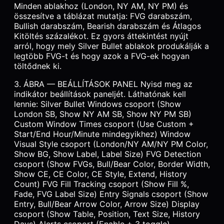
Minden ablakhoz (London, NY AM, NY PM) és
összesítve a táblázat mutatja: FVG darabszám,
Bullish darabszám, Bearish darabszám és Átlagos
Kitöltés százalékot. Ez gyors áttekintést nyújt
arról, hogy mely Silver Bullet ablakok produkálják a
legtöbb FVG-t és hogy azok a FVG-ek hogyan
töltődnek ki.
3. ÁBRA — BEÁLLÍTÁSOK PANEL Nyisd meg az
indikátor beállítások paneljét. Láthatónak kell
lennie: Silver Bullet Windows csoport (Show
London SB, Show NY AM SB, Show NY PM SB)
Custom Window Times csoport (Use Custom +
Start/End Hour/Minute mindegyikhez) Window
Visual Style csoport (London/NY AM/NY PM Color,
Show BG, Show Label, Label Size) FVG Detection
csoport (Show FVGs, Bull/Bear Color, Border Width,
Show CE, CE Color, CE Style, Extend, History
Count) FVG Fill Tracking csoport (Show Fill %,
Fade, FVG Label Size) Entry Signals csoport (Show
Entry, Bull/Bear Arrow Color, Arrow Size) Display
csoport (Show Table, Position, Text Size, History
Days) Alerts csoport (Enable + 3 toggle)