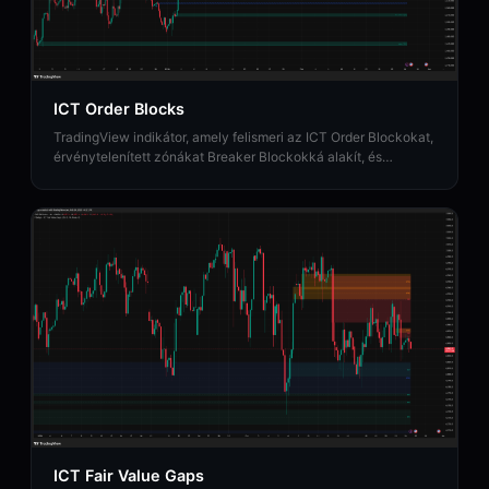
ICT Order Blocks
TradingView indikátor, amely felismeri az ICT Order Blockokat,
érvénytelenített zónákat Breaker Blockokká alakít, és
intézményi Erősségi Értékelési elemzést nyújt.
ICT Fair Value Gaps