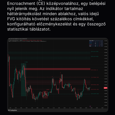
Encroachment (CE) középvonalához, egy belépési
nyíl jelenik meg. Az indikátor tartalmaz
háttérárnyékolást minden ablakhoz, valós idejű
FVG kitöltés követést százalékos címkékkel,
konfigurálható előzménykezelést és egy összegző
statisztikai táblázatot.