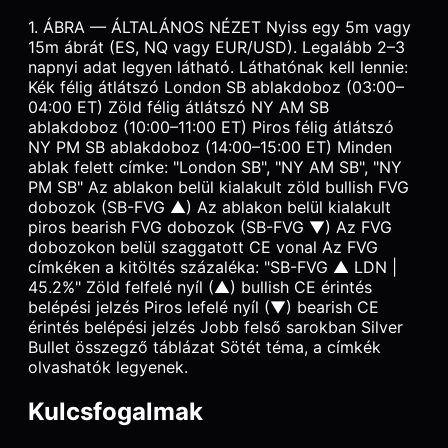
1. ÁBRA — ÁLTALÁNOS NÉZET Nyiss egy 5m vagy
15m ábrát (ES, NQ vagy EUR/USD). Legalább 2–3
napnyi adat legyen látható. Láthatónak kell lennie:
Kék félig átlátszó London SB ablakdoboz (03:00–
04:00 ET) Zöld félig átlátszó NY AM SB
ablakdoboz (10:00–11:00 ET) Piros félig átlátszó
NY PM SB ablakdoboz (14:00–15:00 ET) Minden
ablak felett címke: "London SB", "NY AM SB", "NY
PM SB" Az ablakon belül kialakult zöld bullish FVG
dobozok (SB-FVG ▲) Az ablakon belül kialakult
piros bearish FVG dobozok (SB-FVG ▼) Az FVG
dobozokon belül szaggatott CE vonal Az FVG
címkéken a kitöltés százaléka: "SB-FVG ▲ LDN |
45.2%" Zöld felfelé nyíl (▲) bullish CE érintés
belépési jelzés Piros lefelé nyíl (▼) bearish CE
érintés belépési jelzés Jobb felső sarokban Silver
Bullet összegző táblázat Sötét téma, a címkék
olvashatók legyenek.
Kulcsfogalmak