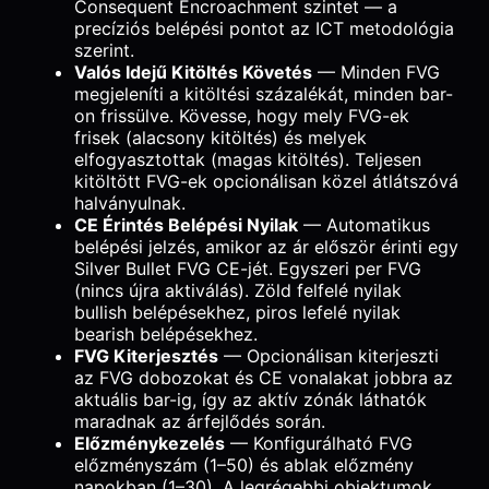
Consequent Encroachment szintet — a
precíziós belépési pontot az ICT metodológia
szerint.
Valós Idejű Kitöltés Követés
— Minden FVG
megjeleníti a kitöltési százalékát, minden bar-
on frissülve. Kövesse, hogy mely FVG-ek
frisek (alacsony kitöltés) és melyek
elfogyasztottak (magas kitöltés). Teljesen
kitöltött FVG-ek opcionálisan közel átlátszóvá
halványulnak.
CE Érintés Belépési Nyilak
— Automatikus
belépési jelzés, amikor az ár először érinti egy
Silver Bullet FVG CE-jét. Egyszeri per FVG
(nincs újra aktiválás). Zöld felfelé nyilak
bullish belépésekhez, piros lefelé nyilak
bearish belépésekhez.
FVG Kiterjesztés
— Opcionálisan kiterjeszti
az FVG dobozokat és CE vonalakat jobbra az
aktuális bar-ig, így az aktív zónák láthatók
maradnak az árfejlődés során.
Előzménykezelés
— Konfigurálható FVG
előzményszám (1–50) és ablak előzmény
napokban (1–30). A legrégebbi objektumok