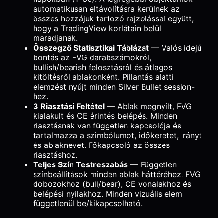
automatikusan eltávolításra kerülnek az
összes hozzájuk tartozó rajzolással együtt,
hogy a TradingView korlátain belül
maradjanak.
Összegző Statisztikai Táblázat
— Valós idejű
bontás az FVG darabszámokról,
bullish/bearish felosztásról és átlagos
kitöltésről ablakonként. Pillantás alatti
elemzést nyújt minden Silver Bullet session-
hez.
3 Riasztási Feltétel
— Ablak megnyílt, FVG
kialakult és CE érintés belépés. Minden
riasztásnak van független kapcsolója és
tartalmazza a szimbólumot, időkeretet, irányt
és ablaknevet. Főkapcsoló az összes
riasztáshoz.
Teljes Szín Testreszabás
— Független
színbeállítások minden ablak háttéréhez, FVG
dobozokhoz (bull/bear), CE vonalakhoz és
belépési nyilakhoz. Minden vizuális elem
függetlenül be/kikapcsolható.