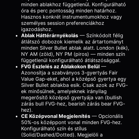
minden ablakhoz függetlenül. Konfigurálható
óra és perc pontosság minden határhoz.
Hasznos konkrét instrumentumokhoz vagy
személyes session preferenciákhoz
igazodáshoz.
Ablak Háttérárnyékolás
— Színkódolt félig
átlátszó dobozok kiemelik az ártartományt
minden Silver Bullet ablak alatt. London (kék),
NY AM (zöld), NY PM (piros) — minden szín
függetlenül konfigurálható átlátszósággal.
FVG Észlelés az Ablakokon Belül
—
Azonosítja a szabványos 3-gyertyás Fair
Value Gap-eket, ahol a középső gyertya egy
Silver Bullet ablakba esik. Csak azok az FVG-
ek minősülnek, amelyeknek irányilag
megerősítő középső gyertyája van (bullish
zárás bull FVG-hez, bearish zárás bear FVG-
hez).
CE Középvonal Megjelenítés
— Opcionális
50%-os középpont vonal minden FVG-hez.
Konfigurálható szín és stílus
(Solid/Dashed/Dotted). Megjelöli a