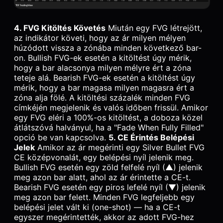
4. FVG Kitöltés Követés
Miután egy FVG létrejött,
az indikátor követi, hogy az ár milyen mélyen
húzódott vissza a zónába minden következő bar-
on. Bullish FVG-ek esetén a kitöltést úgy mérik,
hogy a bar alacsonya milyen mélyre ért a zóna
teteje alá. Bearish FVG-ek esetén a kitöltést úgy
mérik, hogy a bar magasa milyen magasra ért a
zóna alja fölé. A kitöltési százalék minden FVG
címkéjén megjelenik és valós időben frissül. Amikor
egy FVG eléri a 100%-os kitöltést, a doboza közel
átlátszóvá halványul, ha a "Fade When Fully Filled"
opció be van kapcsolva.
5. CE Érintés Belépési
Jelek
Amikor az ár megérinti egy Silver Bullet FVG
CE középvonalát, egy belépési nyíl jelenik meg.
Bullish FVG esetén egy zöld felfelé nyíl (▲) jelenik
meg azon bar alatt, ahol az ár érintette a CE-t.
Bearish FVG esetén egy piros lefelé nyíl (▼) jelenik
meg azon bar felett. Minden FVG legfeljebb egy
belépési jelet vált ki (one-shot) — ha a CE-t
egyszer megérintették, akkor az adott FVG-hez