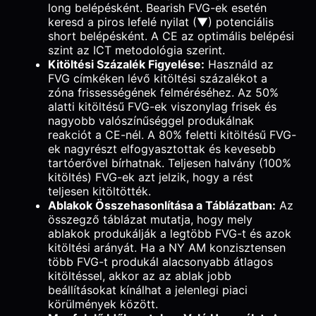
long belépésként. Bearish FVG-ek esetén
keresd a piros lefelé nyilat (▼) potenciális
short belépésként. A CE az optimális belépési
szint az ICT metodológia szerint.
Kitöltési Százalék Figyelése:
Használd az
FVG címkéken lévő kitöltési százalékot a
zóna frissességének felméréséhez. Az 50%
alatti kitöltésű FVG-ek viszonylag frisek és
nagyobb valószínűséggel produkálnak
reakciót a CE-nél. A 80% feletti kitöltésű FVG-
ek nagyrészt elfogyasztottak és kevesebb
tartóerővel bírhatnak. Teljesen halvány (100%
kitöltés) FVG-ek azt jelzik, hogy a rést
teljesen kitöltötték.
Ablakok Összehasonlítása a Táblázatban:
Az
összegző táblázat mutatja, hogy mely
ablakok produkálják a legtöbb FVG-t és azok
kitöltési arányát. Ha a NY AM konzisztensen
több FVG-t produkál alacsonyabb átlagos
kitöltéssel, akkor az az ablak jobb
beállításokat kínálhat a jelenlegi piaci
körülmények között.