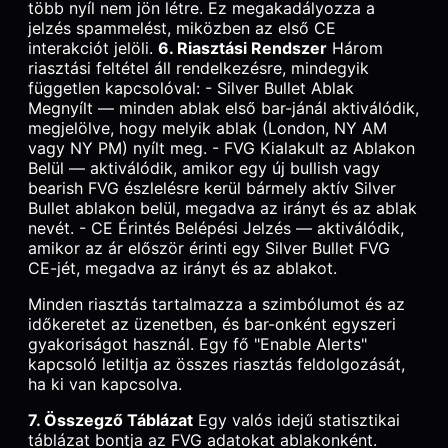
több nyíl nem jön létre. Ez megakadályozza a
jelzés spammelést, miközben az első CE
interakciót jelöli.
6. Riasztási Rendszer
Három
riasztási feltétel áll rendelkezésre, mindegyik
független kapcsolóval: - Silver Bullet Ablak
Megnyílt — minden ablak első bar-jánál aktiválódik,
megjelölve, hogy melyik ablak (London, NY AM
vagy NY PM) nyílt meg. - FVG Kialakult az Ablakon
Belül — aktiválódik, amikor egy új bullish vagy
bearish FVG észlelésre kerül bármely aktív Silver
Bullet ablakon belül, megadva az irányt és az ablak
nevét. - CE Érintés Belépési Jelzés — aktiválódik,
amikor az ár először érinti egy Silver Bullet FVG
CE-jét, megadva az irányt és az ablakot.
Minden riasztás tartalmazza a szimbólumot és az
időkeretet az üzenetben, és bar-onként egyszeri
gyakoriságot használ. Egy fő "Enable Alerts"
kapcsoló letiltja az összes riasztás feldolgozását,
ha ki van kapcsolva.
7. Összegző Táblázat
Egy valós idejű statisztikai
táblázat bontja az FVG adatokat ablakonként.