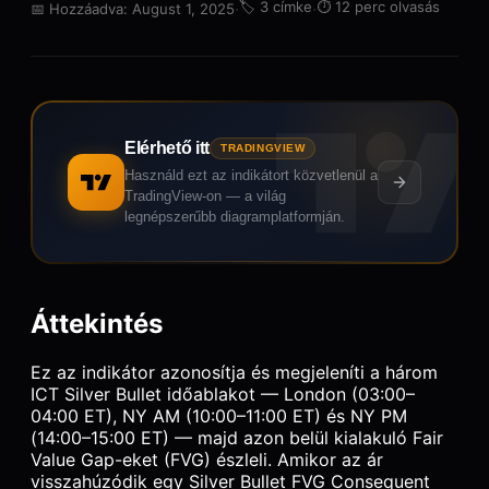
·
🏷️
3 címke
·
⏱️
12 perc olvasás
📅
Hozzáadva: August 1, 2025
Elérhető itt
TRADINGVIEW
Használd ezt az indikátort közvetlenül a
TradingView-on — a világ
legnépszerűbb diagramplatformján.
Áttekintés
Ez az indikátor azonosítja és megjeleníti a három
ICT Silver Bullet időablakot — London (03:00–
04:00 ET), NY AM (10:00–11:00 ET) és NY PM
(14:00–15:00 ET) — majd azon belül kialakuló Fair
Value Gap-eket (FVG) észleli. Amikor az ár
visszahúzódik egy Silver Bullet FVG Consequent