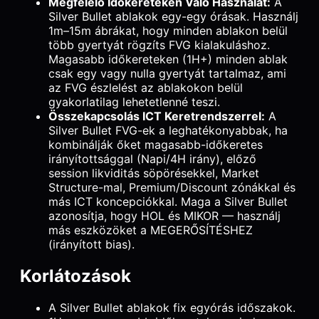
Megfelelő Időkereteken Való Használat:
A
Silver Bullet ablakok egy-egy órásak. Használj
1m–15m ábrákat, hogy minden ablakon belül
több gyertyát rögzíts FVG kialakuláshoz.
Magasabb időkereteken (1H+) minden ablak
csak egy vagy nulla gyertyát tartalmaz, ami
az FVG észlelést az ablakokon belül
gyakorlatilag lehetetlenné teszi.
Összekapcsolás ICT Keretrendszerrel:
A
Silver Bullet FVG-ek a leghatékonyabbak, ha
kombinálják őket magasabb-időkeretes
irányítottsággal (Napi/4H irány), előző
session likviditás söpörésekkel, Market
Structure-mal, Premium/Discount zónákkal és
más ICT koncepciókkal. Maga a Silver Bullet
azonosítja, hogy HOL és MIKOR — használj
más eszközöket a MEGERŐSÍTÉSHEZ
(irányított bias).
Korlátozások
A Silver Bullet ablakok fix egyórás időszakok.