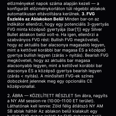
előzményeket napok száma alapján kezeli — a
konfigurált előzménykorláton túli régebbi ablakok
automatikusan eltávolításra kerülnek.
3. FVG
Észlelés az Ablakokon Belül
Minden bar-on az
indikátor ellenőrzi, hogy egy potenciális 3-gyertyás
FVG minta középső gyertyája (bar[1]) egy Silver
Bullet ablakon belül volt-e. Ha igen, ellenőrzi a
szabványos FVG rést: Bullish FVG megköveteli,
hogy az aktuális bar alacsonya magasabb legyen,
mint a kettővel korábbi bar magasa ÉS a középső
gyertya bullish legyen (zárás > nyitás). Bearish FVG
megköveteli, hogy az aktuális bar magasa
alacsonyabb legyen, mint a kettővel korábbi bar
alacsonya ÉS a középső gyertya bearish legyen
(zárás < nyitás). A minősített FVG-ek színes
dobozként jelennek meg egy opcionális CE
középvonallal.
2. ÁBRA — KÖZELÍTETT RÉSZLET 5m ábra, nagyíts
a NY AM session-re (10:00–11:00 ET terület).
Láthatónak kell lennie: Zöld félig átlátszó NY AM
SB ablak háttér Az ablakon belül kialakult egy