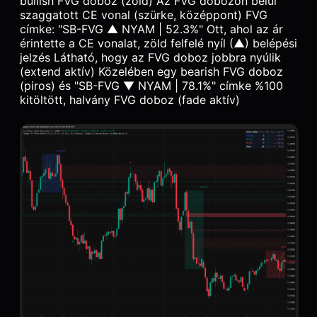
bullish FVG doboz (zöld) Az FVG dobozon belül
szaggatott CE vonal (szürke, középpont) FVG
címke: "SB-FVG ▲ NYAM | 52.3%" Ott, ahol az ár
érintette a CE vonalat, zöld felfelé nyíl (▲) belépési
jelzés Látható, hogy az FVG doboz jobbra nyúlik
(extend aktív) Közelében egy bearish FVG doboz
(piros) és "SB-FVG ▼ NYAM | 78.1%" címke %100
kitöltött, halvány FVG doboz (fade aktív)