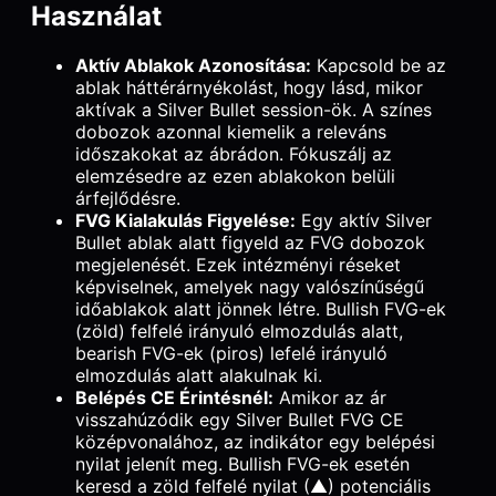
Használat
Aktív Ablakok Azonosítása:
Kapcsold be az
ablak háttérárnyékolást, hogy lásd, mikor
aktívak a Silver Bullet session-ök. A színes
dobozok azonnal kiemelik a releváns
időszakokat az ábrádon. Fókuszálj az
elemzésedre az ezen ablakokon belüli
árfejlődésre.
FVG Kialakulás Figyelése:
Egy aktív Silver
Bullet ablak alatt figyeld az FVG dobozok
megjelenését. Ezek intézményi réseket
képviselnek, amelyek nagy valószínűségű
időablakok alatt jönnek létre. Bullish FVG-ek
(zöld) felfelé irányuló elmozdulás alatt,
bearish FVG-ek (piros) lefelé irányuló
elmozdulás alatt alakulnak ki.
Belépés CE Érintésnél:
Amikor az ár
visszahúzódik egy Silver Bullet FVG CE
középvonalához, az indikátor egy belépési
nyilat jelenít meg. Bullish FVG-ek esetén
keresd a zöld felfelé nyilat (▲) potenciális