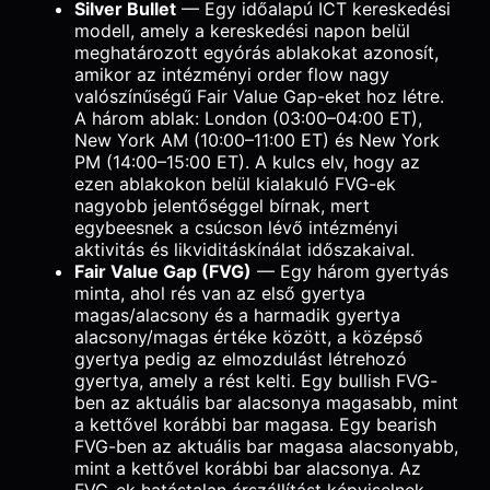
Silver Bullet
— Egy időalapú ICT kereskedési
modell, amely a kereskedési napon belül
meghatározott egyórás ablakokat azonosít,
amikor az intézményi order flow nagy
valószínűségű Fair Value Gap-eket hoz létre.
A három ablak: London (03:00–04:00 ET),
New York AM (10:00–11:00 ET) és New York
PM (14:00–15:00 ET). A kulcs elv, hogy az
ezen ablakokon belül kialakuló FVG-ek
nagyobb jelentőséggel bírnak, mert
egybeesnek a csúcson lévő intézményi
aktivitás és likviditáskínálat időszakaival.
Fair Value Gap (FVG)
— Egy három gyertyás
minta, ahol rés van az első gyertya
magas/alacsony és a harmadik gyertya
alacsony/magas értéke között, a középső
gyertya pedig az elmozdulást létrehozó
gyertya, amely a rést kelti. Egy bullish FVG-
ben az aktuális bar alacsonya magasabb, mint
a kettővel korábbi bar magasa. Egy bearish
FVG-ben az aktuális bar magasa alacsonyabb,
mint a kettővel korábbi bar alacsonya. Az