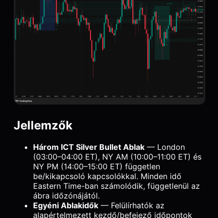
Jellemzők
Három ICT Silver Bullet Ablak
— London
(03:00–04:00 ET), NY AM (10:00–11:00 ET) és
NY PM (14:00–15:00 ET) független
be/kikapcsoló kapcsolókkal. Minden idő
Eastern Time-ban számolódik, függetlenül az
ábra időzónájától.
Egyéni Ablakidők
— Felülírhatók az
alapértelmezett kezdő/befejező időpontok