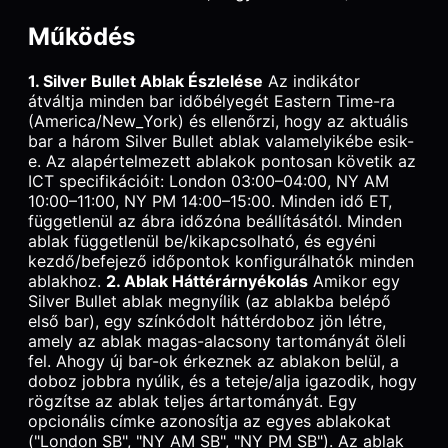
Működés
1. Silver Bullet Ablak Észlelése
Az indikátor
átváltja minden bar időbélyegét Eastern Time-ra
(America/New_York) és ellenőrzi, hogy az aktuális
bar a három Silver Bullet ablak valamelyikébe esik-
e. Az alapértelmezett ablakok pontosan követik az
ICT specifikációit: London 03:00–04:00, NY AM
10:00–11:00, NY PM 14:00–15:00. Minden idő ET,
függetlenül az ábra időzóna beállításától. Minden
ablak függetlenül be/kikapcsolható, és egyéni
kezdő/befejező időpontok konfigurálhatók minden
ablakhoz.
2. Ablak Háttérárnyékolás
Amikor egy
Silver Bullet ablak megnyílik (az ablakba belépő
első bar), egy színkódolt háttérdoboz jön létre,
amely az ablak magas-alacsony tartományát öleli
fel. Ahogy új bar-ok érkeznek az ablakon belül, a
doboz jobbra nyúlik, és a teteje/alja igazodik, hogy
rögzítse az ablak teljes ártartományát. Egy
opcionális címke azonosítja az egyes ablakokat
("London SB", "NY AM SB", "NY PM SB"). Az ablak