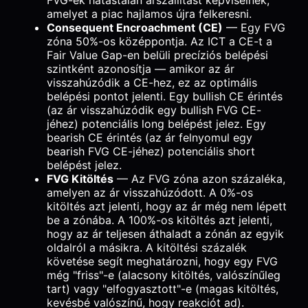
FVG-ek hatástalan árszállítást képviselnek,
amelyet a piac hajlamos újra felkeresni.
Consequent Encroachment (CE)
— Egy FVG
zóna 50%-os középpontja. Az ICT a CE-t a
Fair Value Gap-en belüli precíziós belépési
szintként azonosítja — amikor az ár
visszahúzódik a CE-hez, ez az optimális
belépési pontot jelenti. Egy bullish CE érintés
(az ár visszahúzódik egy bullish FVG CE-
jéhez) potenciális long belépést jelez. Egy
bearish CE érintés (az ár felnyomul egy
bearish FVG CE-jéhez) potenciális short
belépést jelez.
FVG Kitöltés
— Az FVG zóna azon százaléka,
amelyen az ár visszahúzódott. A 0%-os
kitöltés azt jelenti, hogy az ár még nem lépett
be a zónába. A 100%-os kitöltés azt jelenti,
hogy az ár teljesen áthaladt a zónán az egyik
oldalról a másikra. A kitöltési százalék
követése segít meghatározni, hogy egy FVG
még "friss"-e (alacsony kitöltés, valószínűleg
tart) vagy "elfogyasztott"-e (magas kitöltés,
kevésbé valószínű, hogy reakciót ad).